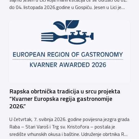
do 04. listopada 2026.godine u Gospiću. Jesen u Lici je
izložba tradicijskih proizvoda koja se po 28. puta održava
u Gospiću i prerasla je u najznačajnjiju gospodarsku,
kulturnu i etno manifestaciju na području Ličko-senjske
županije. Organizator izložbe […]
Rapska obrtnička tradicija u srcu projekta
“Kvarner Europska regija gastronomije
2026.”
U četvrtak, 7. svibnja 2026. godine povijesna jezgra grada
Raba – Stari Varoš i Trg sv. Kristofora – postala je
središte vrhunskih okusa i baštine. Udruženje obrtnika Rab