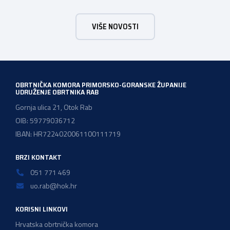
s ponosom je sudjelovalo u svečanom otvaranju
manifestacije kojom Kvarner i službeno započinje svoju
VIŠE NOVOSTI
godinu kao Europska regija gastronomije. Pod sloganom
Kvarner za stolom – Povratak baštini, […]
OBRTNIČKA KOMORA PRIMORSKO-GORANSKE ŽUPANIJE
UDRUŽENJE OBRTNIKA RAB
Gornja ulica 21, Otok Rab
OIB: 59779036712
IBAN: HR7224020061100111719
BRZI KONTAKT
051 771 469
uo.rab@hok.hr
KORISNI LINKOVI
Hrvatska obrtnička komora