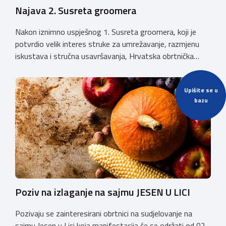
Najava 2. Susreta groomera
Nakon iznimno uspješnog 1. Susreta groomera, koji je
potvrdio velik interes struke za umrežavanje, razmjenu
iskustava i stručna usavršavanja, Hrvatska obrtnička
komora organizira 2. Susret groomera HOK-a, koji će se
održati 12. rujna u Kongresnom centru na Zagrebačkom
Upišite se u
velesajmu. Susret će i ove godine okupiti groomere,
bazu
stručnjake i zaljubljenike u njegu pasa iz cijele Hrvatske,
[…]
Poziv na izlaganje na sajmu JESEN U LICI
Pozivaju se zainteresirani obrtnici na sudjelovanje na
sajmu Jesen u Lici koja manifestacija će se održati od 02.