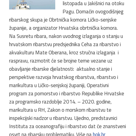
listopada u Jakišnici na otoku
Pagu. Domaćin ovogodišnjeg
ribarskog skupa je Obrtnička komora Ličko-senjske
županije, a organizator Hrvatska obrtnička komora.
Na Susretu ribara, nakon uvodnog izlaganja o stanju u
hrvatskom ribarstvu predsjednika Ceha za ribarstvo i
akvakulturu Mate Oberana, kroz stručna izlaganja i
raspravu, razmotrit će se brojne teme vezane uz
obavljanje ribarske djelatnosti: aktualno stanje i
perspektive razvoja hrvatskog ribarstva, ribarstvo i
marikultura u Ličko-senjskoj županiji, Operativni
program za pomorstvo i ribarstvo Republike Hrvatske
za programsko razdoblje 2014. – 2020. godine,
marikultura u RH, Zakon o morskom ribarstvu te
inspekcijski nadzor u ribarstvu. Ujedno, predstavnici
Instituta za oceanografiju i ribarstvo dat će znanstveni
osvrt na ribarsku problematiku. Više na
hok.hr