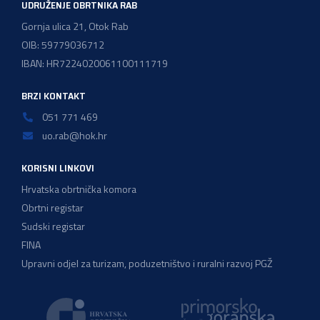
UDRUŽENJE OBRTNIKA RAB
Gornja ulica 21, Otok Rab
OIB: 59779036712
IBAN: HR7224020061100111719
BRZI KONTAKT
051 771 469
uo.rab@hok.hr
KORISNI LINKOVI
Hrvatska obrtnička komora
Obrtni registar
Sudski registar
FINA
Upravni odjel za turizam, poduzetništvo i ruralni razvoj PGŽ