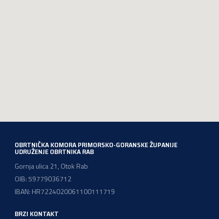
OBRTNIČKA KOMORA PRIMORSKO-GORANSKE ŽUPANIJE
UDRUŽENJE OBRTNIKA RAB
Gornja ulica 21, Otok Rab
OIB: 59779036712
IBAN: HR7224020061100111719
BRZI KONTAKT