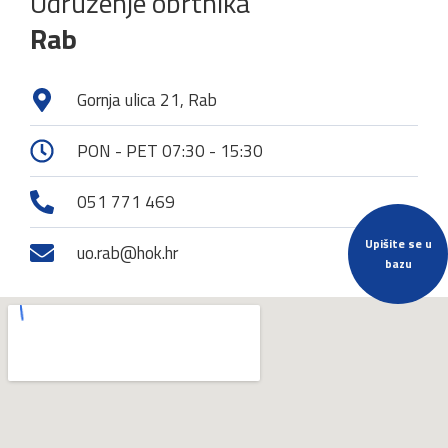
Udruženje obrtnika
Rab
Gornja ulica 21, Rab
PON - PET 07:30 - 15:30
051 771 469
Upišite se u
uo.rab@hok.hr
bazu