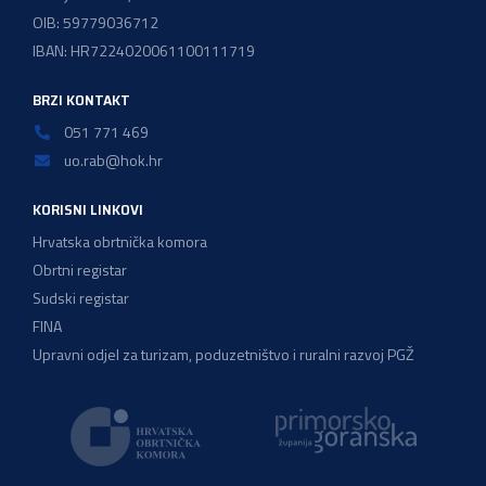
OIB: 59779036712
IBAN: HR7224020061100111719
BRZI KONTAKT
051 771 469
uo.rab@hok.hr
KORISNI LINKOVI
Hrvatska obrtnička komora
Obrtni registar
Sudski registar
FINA
Upravni odjel za turizam, poduzetništvo i ruralni razvoj PGŽ