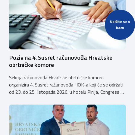
kvalitetno i sigurno stjecanje praktičnih znanja, a
istodobno ulagali u razvoj […]
Upišite se u
bazu
Poziv na 4. Susret računovođa Hrvatske
obrtničke komore
Sekcija računovođa Hrvatske obrtničke komore
organizira 4. Susret računovođa HOK-a koji će se održati
od 23. do 25. listopada 2026. u hotelu Pinija, Congress &
Event Center Zadar (Petrčane). Susret će službeno biti
otvoren u petak, 23. listopada 2026. u
poslijepodnevnim, uz uvodno predavanje i pozdrav
domaćina. Tijekom subote, 24. listopada, održavat će se
predavanja, interaktivne radionice te okrugli stolovi na