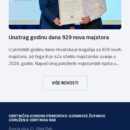
aktualne teme. […]
Unatrag godinu dana 929 nova majstora
U proteklih godinu dana Hrvatska je bogatija za 929 novih
majstora, od čega ih je 424 steklo majstorsko zvanje u
2026. godini. Najveći broj položenih majstorskih ispita u
posljednjih godinu dana bio je u majstorskim zvanjima
majstor elektroinstalater, majstor frizer, majstor
VIŠE NOVOSTI
vodoinstalatera, instalatera grijanja i klimatizacije te
majstora automehaničara. Najveći broj navedenih
majstorskih ispita položeno […]
OBRTNIČKA KOMORA PRIMORSKO-GORANSKE ŽUPANIJE
UDRUŽENJE OBRTNIKA RAB
Gornja ulica 21, Otok Rab