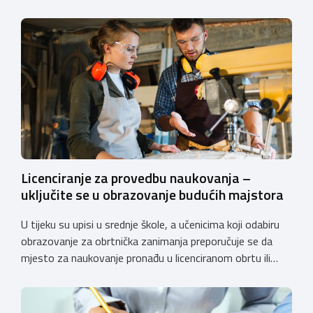
Licenciranje za provedbu naukovanja –
uključite se u obrazovanje budućih majstora
U tijeku su upisi u srednje škole, a učenicima koji odabiru
obrazovanje za obrtnička zanimanja preporučuje se da
mjesto za naukovanje pronađu u licenciranom obrtu ili
pravnoj osobi. Hrvatska obrtnička komora poziva obrtnike
koji još nemaju licenciju da pokrenu postupak
licenciranja kako bi budućim učenicima omogućili