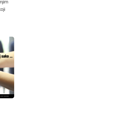
dnjim
oji