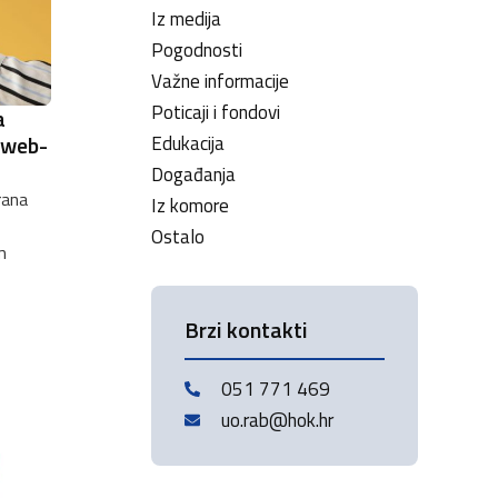
Iz medija
Pogodnosti
Važne informacije
Poticaji i fondovi
a
 web-
Edukacija
Događanja
rana
Iz komore
Ostalo
m
Brzi kontakti
051 771 469
uo.rab@hok.hr