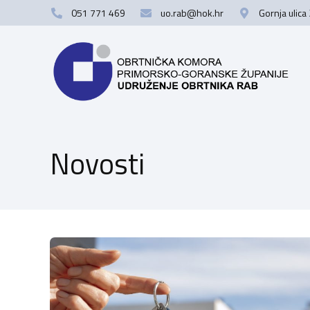
051 771 469
uo.rab@hok.hr
Gornja ulica
Novosti