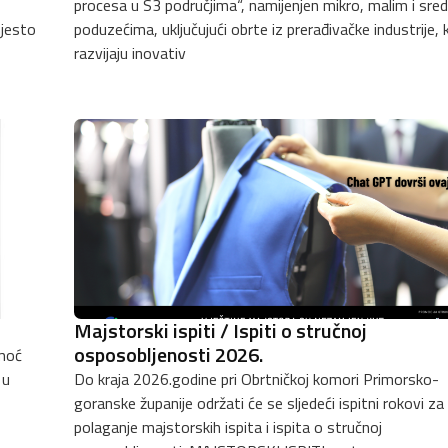
procesa u S3 područjima“, namijenjen mikro, malim i sre
mjesto
poduzećima, uključujući obrte iz prerađivačke industrije, k
razvijaju inovativ
Majstorski ispiti / Ispiti o stručnoj
osposobljenosti 2026.
omoć
Do kraja 2026.godine pri Obrtničkoj komori Primorsko-
goranske županije održati će se sljedeći ispitni rokovi za
polaganje majstorskih ispita i ispita o stručnoj