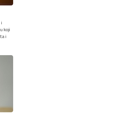
i
u koji