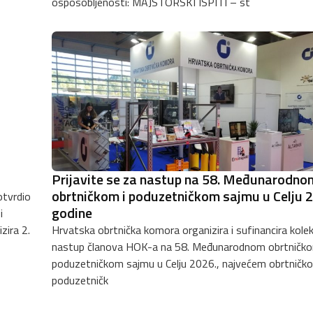
osposobljenosti: MAJSTORSKI ISPITI – st
Prijavite se za nastup na 58. Međunarodno
obrtničkom i poduzetničkom sajmu u Celju 
otvrdio
godine
i
zira 2.
Hrvatska obrtnička komora organizira i sufinancira kole
nastup članova HOK-a na 58. Međunarodnom obrtničko
poduzetničkom sajmu u Celju 2026., najvećem obrtničko
poduzetničk