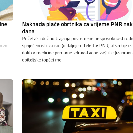
lne
Naknada plaće obrtnika za vrijeme PNR na
dana
Početak i dužinu trajanja privremene nesposobnosti od
tovo
spriječenosti za rad (u daljnjem tekstu: PNR) utvrđuje iz
doktor medicine primarne zdravstvene zaštite (izabrani
obiteljske (opće) me