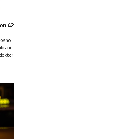
kon 42
nosno
abrani
 doktor