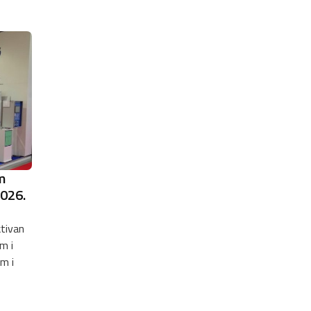
m
2026.
ktivan
m i
m i