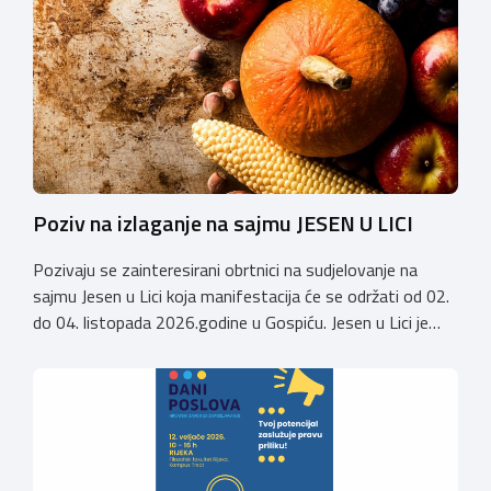
velesajmu. Susret će i ove godine okupiti groomere,
stručnjake i zaljubljenike u njegu pasa iz cijele Hrvatske,
[…]
Poziv na izlaganje na sajmu JESEN U LICI
Pozivaju se zainteresirani obrtnici na sudjelovanje na
sajmu Jesen u Lici koja manifestacija će se održati od 02.
do 04. listopada 2026.godine u Gospiću. Jesen u Lici je
izložba tradicijskih proizvoda koja se po 28. puta održava
u Gospiću i prerasla je u najznačajnjiju gospodarsku,
kulturnu i etno manifestaciju na području Ličko-senjske
županije. Organizator izložbe […]