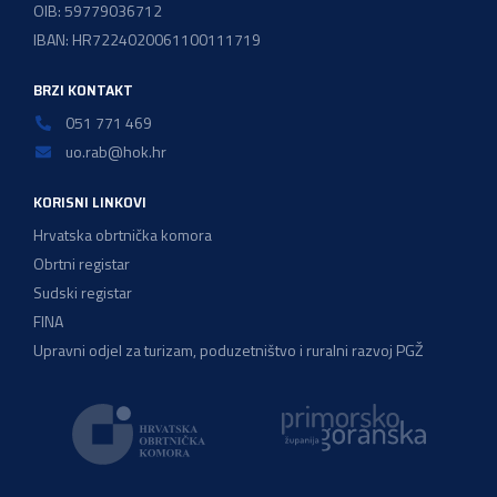
OIB: 59779036712
IBAN: HR7224020061100111719
BRZI KONTAKT
051 771 469
uo.rab@hok.hr
KORISNI LINKOVI
Hrvatska obrtnička komora
Obrtni registar
Sudski registar
FINA
Upravni odjel za turizam, poduzetništvo i ruralni razvoj PGŽ