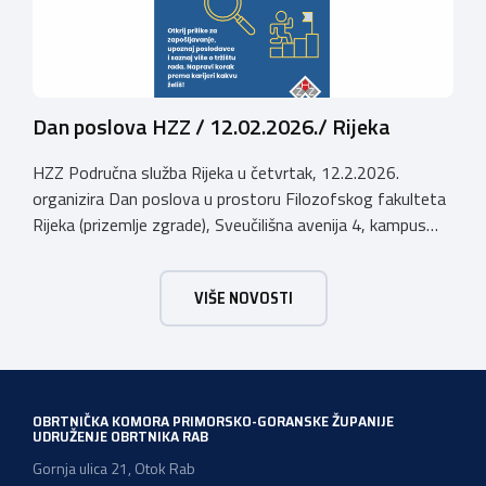
Dan poslova HZZ / 12.02.2026./ Rijeka
HZZ Područna služba Rijeka u četvrtak, 12.2.2026.
organizira Dan poslova u prostoru Filozofskog fakulteta
Rijeka (prizemlje zgrade), Sveučilišna avenija 4, kampus
Trsat, u vremenu od 10:00 do 16:00 sati. Dan poslova je
sajamsko-edukativno događanje koje za cilj ima: Što Dan
VIŠE NOVOSTI
poslova nudi: U okviru Dana poslova, HZZ, Područna
služba Rijeka održati će prezentaciju o mjerama […]
OBRTNIČKA KOMORA PRIMORSKO-GORANSKE ŽUPANIJE
UDRUŽENJE OBRTNIKA RAB
Gornja ulica 21, Otok Rab