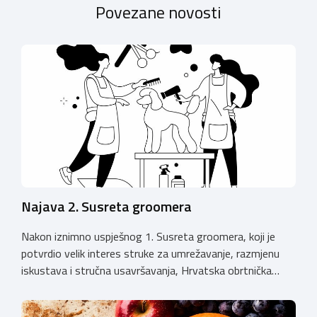
Povezane novosti
Najava 2. Susreta groomera
Nakon iznimno uspješnog 1. Susreta groomera, koji je
potvrdio velik interes struke za umrežavanje, razmjenu
iskustava i stručna usavršavanja, Hrvatska obrtnička
komora organizira 2. Susret groomera HOK-a, koji će se
održati 12. rujna u Kongresnom centru na Zagrebačkom