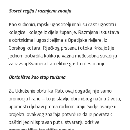
Susret regija i razmjena znanja
Kao sudionici, rapski ugostitelji imali su čast ugostiti i
kolegice i kolege iz cijele županije. Razmjena iskustava
s obrtnicima i ugostiteljima s Opatijske rivijere, iz
Gorskog kotara, Riječkog prstena i otoka Krka još je
jednom potvrdila koliko je važna međusobna suradnja
za razvoj Kvarnera kao elitne gastro destinacije.
Obrtništvo kao stup turizma
Za Udruženje obrtnika Rab, ovaj događaj nije samo
promocija hrane – to je slavlje obrtničkog načina života,
upornosti i ljubavi prema rodnom kraju. Sudjelovanje u
projektu ovakvog značaja potvrđuje da je povratak
baštini jedini ispravan put u stvaranju održive i
prepoznatljive turističke ponude.