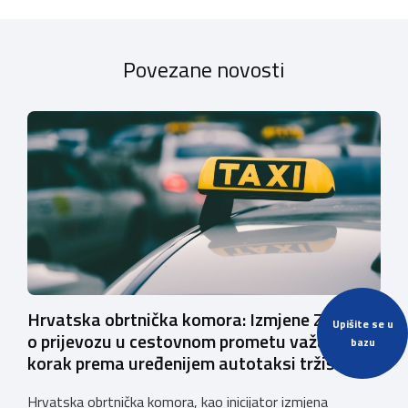
Povezane novosti
Hrvatska obrtnička komora: Izmjene Zakona
Upišite se u
o prijevozu u cestovnom prometu važan su
bazu
korak prema uređenijem autotaksi tržištu
Hrvatska obrtnička komora, kao inicijator izmjena