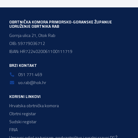
OBRTNIČKA KOMORA PRIMORSKO-GORANSKE ŽUPANIJE
UDRUŽENJE OBRTNIKA RAB
Gornja ulica 21, Otok Rab
OIB: 59779036712
IBAN: HR7224020061100111719
BRZI KONTAKT
051 771 469
uo.rab@hok.hr
KORISNI LINKOVI
Hrvatska obrtnička komora
Obrtni registar
Sudski registar
FINA
Upravni odjel za turizam, poduzetništvo i ruralni razvoj PGŽ