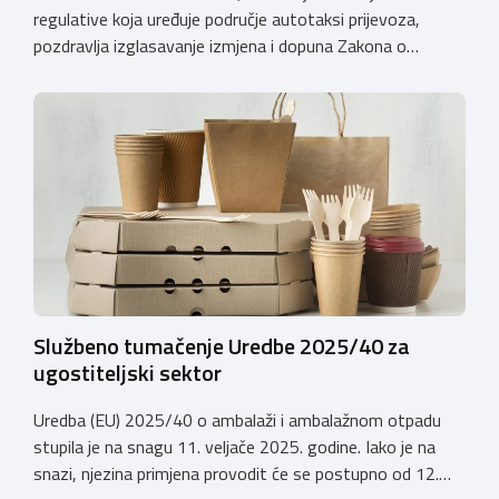
regulative koja uređuje područje autotaksi prijevoza,
pozdravlja izglasavanje izmjena i dopuna Zakona o
prijevozu u cestovnom prometu. Još od 2018. godine
Komora upozorava na sve manjkavosti koje je donijela
potpuna liberalizacija taksi tržišta tako da ove izmjene
predstavljaju važan iskorak prema uređenijem tržištu,
sigurnijem prijevozu putnika i stvaranju pravednijih uvjeta
[…]
Službeno tumačenje Uredbe 2025/40 za
ugostiteljski sektor
Uredba (EU) 2025/40 o ambalaži i ambalažnom otpadu
stupila je na snagu 11. veljače 2025. godine. Iako je na
snazi, njezina primjena provodit će se postupno od 12.