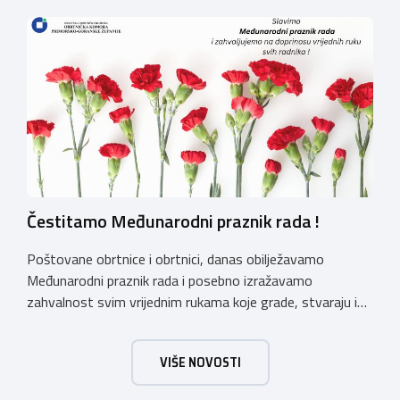
kolovoza 2026.godine. Hrvatska obrtnička komora
zatražila je od Ministarstva zaštite okoliša i zelene
tranzicije službeno tumačenje Uredbe te njen utjecaj na
ugostiteljski sektor. Tumačenje prenosimo u cijelosti: […]
Čestitamo Međunarodni praznik rada !
Poštovane obrtnice i obrtnici, danas obilježavamo
Međunarodni praznik rada i posebno izražavamo
zahvalnost svim vrijednim rukama koje grade, stvaraju i
unaprjeđuju naš svakodnevni život. Obrtnička komora
Primorsko-goranske županije s ponosom podržava i
VIŠE NOVOSTI
promiče trud i posvećenost svojih obrtnika, koji doprinose
razvoju našeg društva i čine temelj našeg gospodarstva.