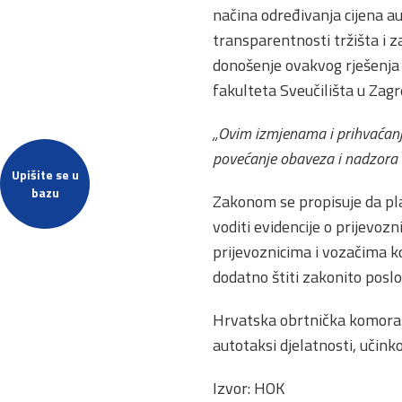
načina određivanja cijena au
transparentnosti tržišta i 
donošenje ovakvog rješenja 
fakulteta Sveučilišta u Zag
„Ovim izmjenama i prihvaćan
povećanje obaveza i nadzora 
Upišite se u
bazu
Zakonom se propisuje da pla
voditi evidencije o prijevoz
prijevoznicima i vozačima k
dodatno štiti zakonito poslo
Hrvatska obrtnička komora i
autotaksi djelatnosti, učink
Izvor: HOK