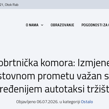
 21, Otok Rab
O NAMA
OBRAZOVANJE
POGODNOSTI ZA
obrtnička komora: Izmjen
estovnom prometu važan 
ređenijem autotaksi tržiš
Objavljeno
06.07.2026.
u kategoriji
Ostalo