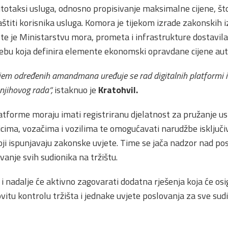
totaksi usluga, odnosno propisivanje maksimalne cijene, što 
zaštiti korisnika usluga. Komora je tijekom izrade zakonskih
te je Ministarstvu mora, prometa i infrastrukture dostavil
rebu koja definira elemente ekonomski opravdane cijene aut
jem određenih amandmana uređuje se rad digitalnih platformi 
njihovog rada“,
istaknuo je
Kratohvil.
tforme moraju imati registriranu djelatnost za pružanje u
nicima, vozačima i vozilima te omogućavati narudžbe isključi
oji ispunjavaju zakonske uvjete. Time se jača nadzor nad po
vanje svih sudionika na tržištu.
 nadalje će aktivno zagovarati dodatna rješenja koja će osig
ovitu kontrolu tržišta i jednake uvjete poslovanja za sve sudi