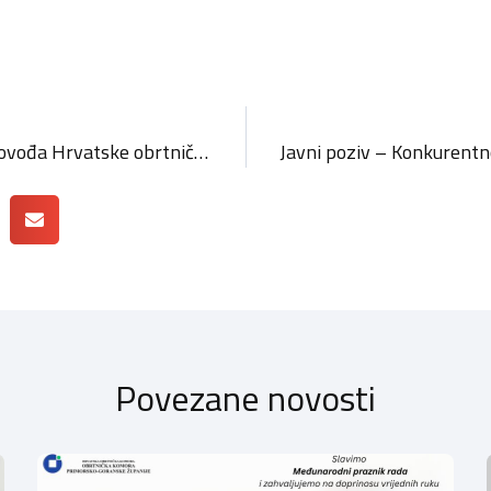
Poziv na 4. Susret računovođa Hrvatske obrtničke komore
Povezane novosti