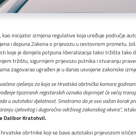
kao inicijator izmjena regulative koja uređuje područje auto
mjena i dopuna Zakona o prijevozu u cestovnom prometu. Jo
 koje je donijela potpuna liberalizacija taksi tržišta tako 
jem tržištu, sigurnijem prijevozu putnika i stvaranju praved
inama zagovarao ugrađen je u danas usvojene zakonske izmj
hvaćena rješenja za koja se Hrvatska obrtnička komora godinam
ođenje tipiziranih registarskih oznaka doprinijet će većoj trans
da u autotaksi djelatnost. Smatramo da je ovo važan korak prem
varanju cjelovitog i dugoročno održivog zakonskog okvira“
, ista
 Dalibor Kratohvil.
rvatske obrtnike koji se bave autotaksi prijevozom ističe