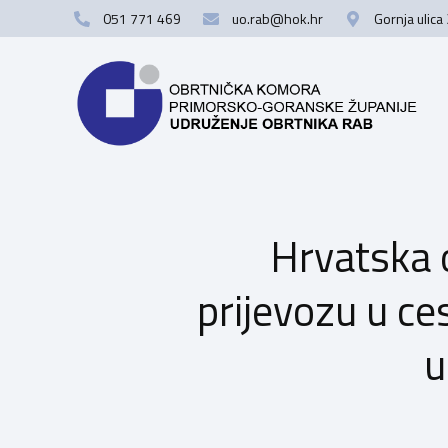
051 771 469
uo.rab@hok.hr
Gornja ulica
Hrvatska 
prijevozu u c
u