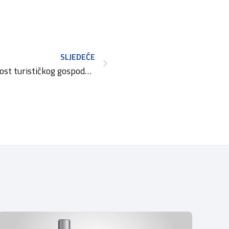
SLJEDEĆE
Javni poziv – Konkurentnost turističkog gospodarstva 2026. – Zelena i digitalna tranzicija poduzetnika u turizmu