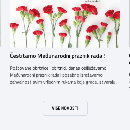
Čestitamo Međunarodni praznik rada !
Poštovane obrtnice i obrtnici, danas obilježavamo
Međunarodni praznik rada i posebno izražavamo
zahvalnost svim vrijednim rukama koje grade, stvaraju i
unaprjeđuju naš svakodnevni život. Obrtnička komora
Primorsko-goranske županije s ponosom podržava i
promiče trud i posvećenost svojih obrtnika, koji
VIŠE NOVOSTI
doprinose razvoju našeg društva i čine temelj našeg
]
gospodarstva.