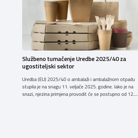
Službeno tumačenje Uredbe 2025/40 za
ugostiteljski sektor
Uredba (EU) 2025/40 o ambalaži i ambalažnom otpadu
stupila je na snagu 11. veljače 2025. godine. Iako je na
snazi, njezina primjena provodit će se postupno od 12.
kolovoza 2026.godine. Hrvatska obrtnička komora
zatražila je od Ministarstva zaštite okoliša i zelene
tranzicije službeno tumačenje Uredbe te njen utjecaj na
ugostiteljski sektor. Tumačenje prenosimo u cijelosti: […