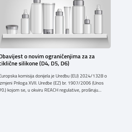
Obavijest o novim ograničenjima za za
ciklične silikone (D4, D5, D6)
Europska komisija donijela je Uredbu (EU) 2024/1328 o
izmjeni Priloga XVII. Uredbe (EZ) br. 1907/2006 (Unos
70.) kojom se, u okviru REACH regulative, proširuju
ograničenja za ciklične silikone D4
(Oktametilciklotetrasiloksan), D5
(Dekametilciklopentasiloksan) i D6
(Dodekametilcikloheksasiloksan). Navedeni sastojci se
ne smiju stavljati na tržište: u koncentraciji jednakoj ili