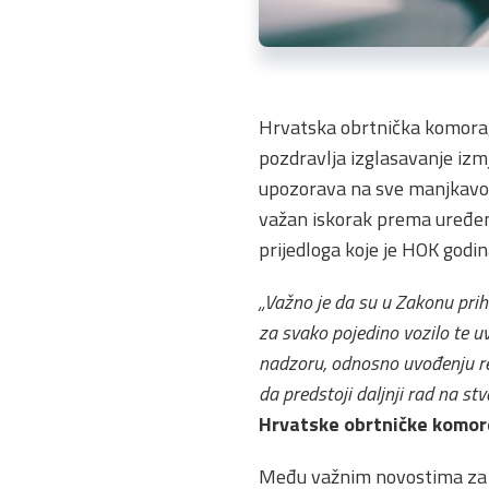
Hrvatska obrtnička komora, 
pozdravlja izglasavanje iz
upozorava na sve manjkavosti
važan iskorak prema uređeni
prijedloga koje je HOK god
„Važno je da su u Zakonu pri
za svako pojedino vozilo te uv
nadzoru, odnosno uvođenju re
da predstoji daljnji rad na st
Hrvatske obrtničke komore
Među važnim novostima za h