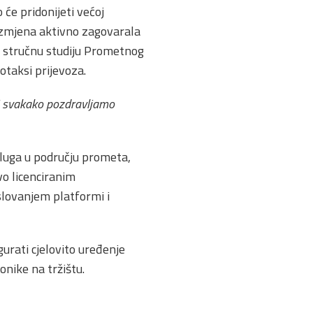
će pridonijeti većoj
 izmjena aktivno zagovarala
a stručnu studiju Prometnog
otaksi prijevoza.
i svakako pozdravljamo
sluga u području prometa,
vo licenciranim
slovanjem platformi i
urati cjelovito uređenje
onike na tržištu.