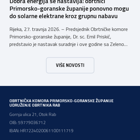
Dobra energija se nastavlja: obrtnici
Primorsko-goranske županije ponovno mogu
do solarne elektrane kroz grupnu nabavu
Rijeka, 27. travnja 2026. – Predsjednik Obrtničke komore
Primorsko-goranske županije, Dr. sc. Emil Priskić,
predstavio je nastavak suradnje i ove godine sa Zelenom
energetskom zadrugom (ZEZ) u sklopu koje obrtnici
Primorsko-goranske županije mogu sudjelovati u grupnoj
VIŠE NOVOSTI
nabavi opreme solarnih elektrana te si tako osigurati
brojne pogodnosti koje povećavaju isplativost ulaganja u
vlastitu proizvodnju energije. „Danas […]
OBRTNIČKA KOMORA PRIMORSKO-GORANSKE ŽUPANIJE
UDRUŽENJE OBRTNIKA RAB
Gornja ulica 21, Otok Rab
OIB: 59779036712
IBAN: HR7224020061100111719