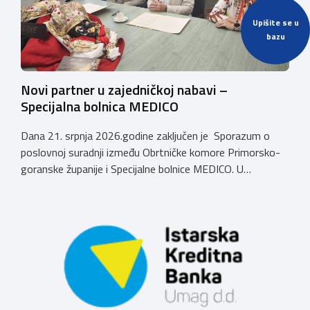
Upišite se u
bazu
Novi partner u zajedničkoj nabavi –
Specijalna bolnica MEDICO
Dana 21. srpnja 2026.godine zaključen je Sporazum o
poslovnoj suradnji između Obrtničke komore Primorsko-
goranske županije i Specijalne bolnice MEDICO. U
ime Obrtničke komore Primorsko-goranske županije
sporazum je zaključio predsjednik dr.sc. Emil Priskić, a u
ime Specijalne bolnice MEDICO, v.d. ravnatelja dr.sc. Aron
Grubešić, dr.med. Sporazumom se definiraju povoljniji
uvjeti za obrtnike, članove Komore, njihove zaposlenike
te članove uže obitelji obrtnika […]