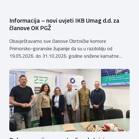
Informacija – novi uvjeti IKB Umag d.d. za
članove OK PGŽ
Obavještavamo sve članove Obrtničke komore
Primorsko-goranske županije da su u razdoblju od
19.05.2026. do 31.10.2026. godine snižene kamatne
stope (AKCIJA do 31.10.2026.) po kreditima koje Istarska
kreditna banka Umag d.d. odobrava članovima Obrtničke
komore Primorsko-goranske županije, a temeljem
Sporazuma o poslovnoj suradnji za 2026. godinu
zaključenog 9. prosinca 2025. godine, prema sljedećem:
Krediti za namjene […]