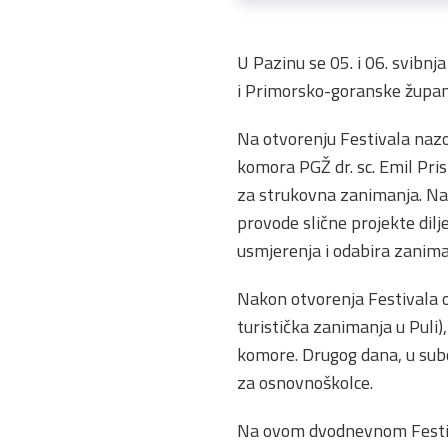
U Pazinu se 05. i 06. svibnj
i Primorsko-goranske župani
Na otvorenju Festivala naz
komora PGŽ dr. sc. Emil Pris
za strukovna zanimanja. Nagl
provode slične projekte di
usmjerenja i odabira zanima
Nakon otvorenja Festivala o
turistička zanimanja u Puli)
komore. Drugog dana, u subo
za osnovnoškolce.
Na ovom dvodnevnom Festival