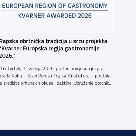
Rapska obrtnička tradicija u srcu projekta
“Kvarner Europska regija gastronomije
2026.”
U četvrtak, 7. svibnja 2026. godine povijesna jezgra
grada Raba – Stari Varoš i Trg sv. Kristofora – postala
je središte vrhunskih okusa i baštine. Udruženje obrtnika
Rab s ponosom je sudjelovalo u svečanom otvaranju
manifestacije kojom Kvarner i službeno započinje svoju
godinu kao Europska regija gastronomije. Pod sloganom
Kvarner za stolom – Povratak baštini, […]