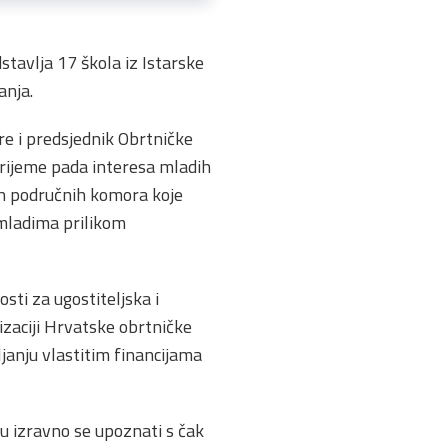
stavlja 17 škola iz Istarske
anja.
e i predsjednik Obrtničke
vrijeme pada interesa mladih
gih područnih komora koje
mladima prilikom
ti za ugostiteljska i
izaciji Hrvatske obrtničke
janju vlastitim financijama
u izravno se upoznati s čak