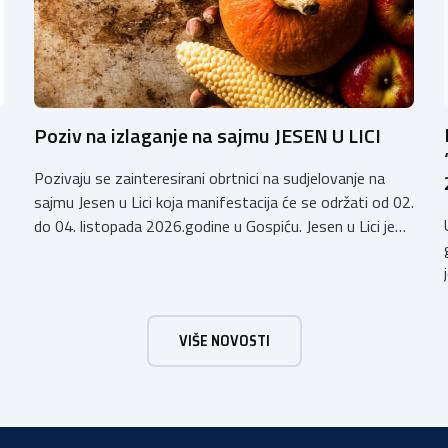
Poziv na izlaganje na sajmu JESEN U LICI
Pozivaju se zainteresirani obrtnici na sudjelovanje na
sajmu Jesen u Lici koja manifestacija će se održati od 02.
do 04. listopada 2026.godine u Gospiću. Jesen u Lici je
izložba tradicijskih proizvoda koja se po 28. puta održava
u Gospiću i prerasla je u najznačajnjiju gospodarsku,
kulturnu i etno manifestaciju na području Ličko-senjske
županije. Organizator izložbe […]
VIŠE NOVOSTI