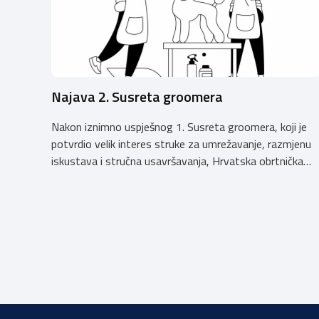
Najava 2. Susreta groomera
Nakon iznimno uspješnog 1. Susreta groomera, koji je
potvrdio velik interes struke za umrežavanje, razmjenu
iskustava i stručna usavršavanja, Hrvatska obrtnička
komora organizira 2. Susret groomera HOK-a, koji će se
održati 12. rujna u Kongresnom centru na Zagrebačkom
velesajmu. Susret će i ove godine okupiti groomere,
stručnjake i zaljubljenike u njegu pasa iz cijele Hrvatske,
[…]