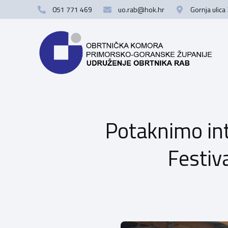
051 771 469
uo.rab@hok.hr
Gornja ulica
Potaknimo int
Festiv