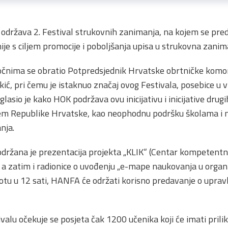
a održava 2. Festival strukovnih zanimanja, na kojem se pred
je s ciljem promocije i poboljšanja upisa u strukovna zanim
očnima se obratio Potpredsjednik Hrvatske obrtničke komor
kić, pri čemu je istaknuo značaj ovog Festivala,
posebice u 
asio je kako HOK podržava ovu inicijativu i inicijative dru
ljem Republike Hrvatske, kao neophodnu podršku školama i 
nja.
držana je prezentacija projekta „KLIK“ (Centar kompetentnos
, a zatim i radionice o uvođenju „e-mape naukovanja u organ
tu u 12 sati, HANFA će održati korisno predavanje o upravl
u očekuje se posjeta čak 1200 učenika koji će imati prilik