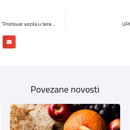
HOK: Održan Okrugli stol ”Pretovar vozila u teretnom prijevozu: nova rješenja za stare probleme“
UP
Povezane novosti