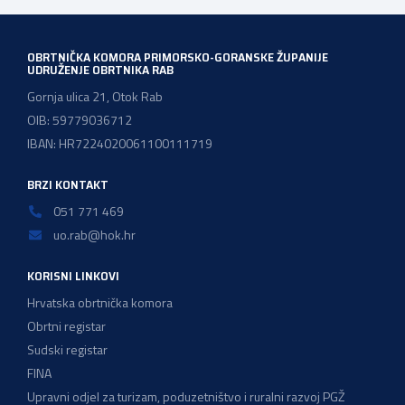
Ministarstvom financija. Najvažniji među njima jest
zadržavanje postojećeg modela […]
OBRTNIČKA KOMORA PRIMORSKO-GORANSKE ŽUPANIJE
UDRUŽENJE OBRTNIKA RAB
Gornja ulica 21, Otok Rab
OIB: 59779036712
IBAN: HR7224020061100111719
BRZI KONTAKT
051 771 469
uo.rab@hok.hr
KORISNI LINKOVI
Hrvatska obrtnička komora
Obrtni registar
Sudski registar
FINA
Upravni odjel za turizam, poduzetništvo i ruralni razvoj PGŽ