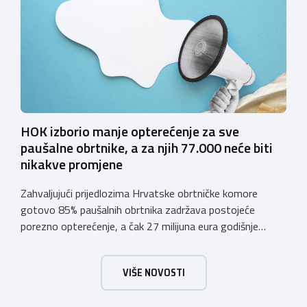
vjerodostojnu provjeru punoljetnosti kupca putem
sustava e-Građani ili putem mobilne […]
HOK izborio manje opterećenje za sve
paušalne obrtnike, a za njih 77.000 neće biti
nikakve promjene
Zahvaljujući prijedlozima Hrvatske obrtničke komore
gotovo 85% paušalnih obrtnika zadržava postojeće
porezno opterećenje, a čak 27 milijuna eura godišnje
ostat će hrvatskim obrtnicima Hrvatska obrtnička
komora pozdravlja odluku Vlade Republike Hrvatske da u
VIŠE NOVOSTI
konačnom prijedlogu poreznih izmjena prihvati ključne
prijedloge HOK-a iznesene tijekom intenzivnog dijaloga s