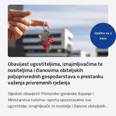
Upišite se u
bazu
Obavijest ugostiteljima, iznajmljivačima te
nositeljima i članovima obiteljskih
poljoprivrednih gospodarstava o prestanku
važenja privremenih rješenja
Slijedom obavijesti Primorsko-goranske županije i
Ministarstva turizma i sporta upozoravamo sve
ugostitelje, iznajmljivače te nositelje i članove obiteljskih
poljoprivrednih gospodarstava o prestanku važenja