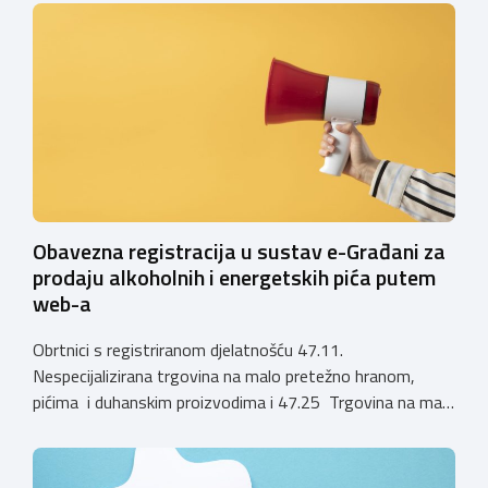
privremenih rješenja izdanih sukladno Zakonu o
ugostiteljskoj djelatnosti. Ministarstvo podsjeća da se od
1. siječnja 2025. godine više ne mogu podnositi novi
zahtjevi za izdavanje privremenih rješenja, dok već izdana
privremena rješenja […]
Obavezna registracija u sustav e-Građani za
prodaju alkoholnih i energetskih pića putem
web-a
Obrtnici s registriranom djelatnošću 47.11.
Nespecijalizirana trgovina na malo pretežno hranom,
pićima i duhanskim proizvodima i 47.25 Trgovina na malo
pićima, koji putem webshopa prodaju alkoholna pića, pića
koja sadrže alkohol i energetska pića dužni su uskladiti
svoje poslovne procese i osigurati tehničko rješenje za