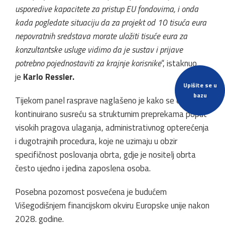
usporedive kapacitete za pristup EU fondovima, i onda
kada pogledate situaciju da za projekt od 10 tisuća eura
nepovratnih sredstava morate uložiti tisuće eura za
konzultantske usluge vidimo da je sustav i prijave
potrebno pojednostaviti za krajnje korisnike
“, istaknuo
je
Karlo Ressler.
Upišite se u
bazu
Tijekom panel rasprave naglašeno je kako se obrtnici
kontinuirano susreću sa strukturnim preprekama poput
visokih pragova ulaganja, administrativnog opterećenja
i dugotrajnih procedura, koje ne uzimaju u obzir
specifičnost poslovanja obrta, gdje je nositelj obrta
često ujedno i jedina zaposlena osoba.
Posebna pozornost posvećena je budućem
Višegodišnjem financijskom okviru Europske unije nakon
2028. godine.