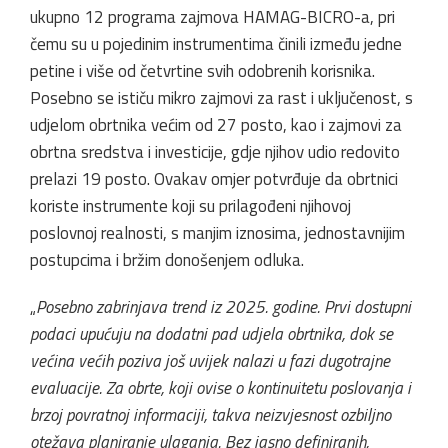
ukupno 12 programa zajmova HAMAG-BICRO-a, pri
čemu su u pojedinim instrumentima činili između jedne
petine i više od četvrtine svih odobrenih korisnika.
Posebno se ističu mikro zajmovi za rast i uključenost, s
udjelom obrtnika većim od 27 posto, kao i zajmovi za
obrtna sredstva i investicije, gdje njihov udio redovito
prelazi 19 posto. Ovakav omjer potvrđuje da obrtnici
koriste instrumente koji su prilagođeni njihovoj
poslovnoj realnosti, s manjim iznosima, jednostavnijim
postupcima i bržim donošenjem odluka.
„
Posebno zabrinjava trend iz 2025. godine. Prvi dostupni
podaci upućuju na dodatni pad udjela obrtnika, dok se
većina većih poziva još uvijek nalazi u fazi dugotrajne
evaluacije. Za obrte, koji ovise o kontinuitetu poslovanja i
brzoj povratnoj informaciji, takva neizvjesnost ozbiljno
otežava planiranje ulaganja. Bez jasno definiranih,