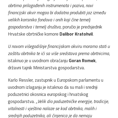
obrtima prilagođenih instrumenata i poziva, novi
financijski okvir mogao bi dodatno produbiti jaz između
velikih korisnika fondova i onih koji čine temelj
gospodarstva i temelj društva
, poručio je predsjednik
Hrvatske obrtničke komore
Dalibor Kratohvil
.
U novom višegodišnje financijskom okviru moramo stati u
zaštitu obrtnika te ići sa više sredstava prema obrtnicima
,
istaknuo je u uvodnom obraćanju
Goran Romek
,
državni tajnik Ministarstva gospodarstva.
Karlo Ressler, zastupnik u Europskom parlamentu u
uvodnom izlaganju je istaknuo da su mali i srednji
poduzetnici okosnica europskog i hrvatskog
gospodarstva. „
Velik dio poduzetničke energije, tradicije,
vitalnosti i vještina nalaze se kod obrtnika, malih i
srednjih poduzetnika, ali činjenica je da nemaju