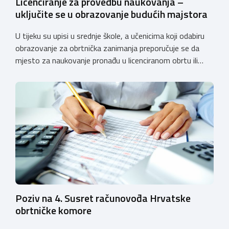
Licenciranje za provedbu naukovanja –
uključite se u obrazovanje budućih majstora
U tijeku su upisi u srednje škole, a učenicima koji odabiru
obrazovanje za obrtnička zanimanja preporučuje se da
mjesto za naukovanje pronađu u licenciranom obrtu ili
pravnoj osobi. Hrvatska obrtnička komora poziva obrtnike
koji još nemaju licenciju da pokrenu postupak
licenciranja kako bi budućim učenicima omogućili
kvalitetno i sigurno stjecanje praktičnih znanja, a
istodobno ulagali u razvoj […]
Poziv na 4. Susret računovođa Hrvatske
obrtničke komore