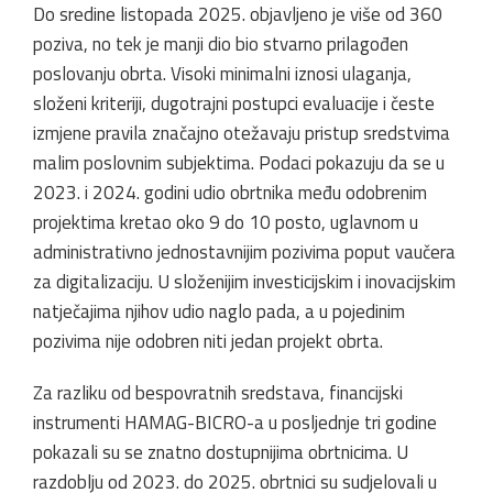
Do sredine listopada 2025. objavljeno je više od 360
poziva, no tek je manji dio bio stvarno prilagođen
poslovanju obrta. Visoki minimalni iznosi ulaganja,
složeni kriteriji, dugotrajni postupci evaluacije i česte
izmjene pravila značajno otežavaju pristup sredstvima
malim poslovnim subjektima. Podaci pokazuju da se u
2023. i 2024. godini udio obrtnika među odobrenim
projektima kretao oko 9 do 10 posto, uglavnom u
administrativno jednostavnijim pozivima poput vaučera
za digitalizaciju. U složenijim investicijskim i inovacijskim
natječajima njihov udio naglo pada, a u pojedinim
pozivima nije odobren niti jedan projekt obrta.
Za razliku od bespovratnih sredstava, financijski
instrumenti HAMAG-BICRO-a u posljednje tri godine
pokazali su se znatno dostupnijima obrtnicima. U
razdoblju od 2023. do 2025. obrtnici su sudjelovali u