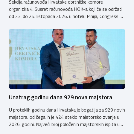
Sekcija računovođa Hrvatske obrtničke komore
organizira 4. Susret računovođa HOK-a koji će se održati
od 23. do 25. listopada 2026. u hotelu Pinija, Congress &
Event Center Zadar (Petrčane). Susret će službeno biti
otvoren u petak, 23. listopada 2026. u
poslijepodnevnim, uz uvodno predavanje i pozdrav
domaćina. Tijekom subote, 24. listopada, održavat će se
predavanja, interaktivne radionice te okrugli stolovi na
aktualne teme. […]
Unatrag godinu dana 929 nova majstora
U proteklih godinu dana Hrvatska je bogatija za 929 novih
majstora, od čega ih je 424 steklo majstorsko zvanje u
2026. godini. Najveći broj položenih majstorskih ispita u
posljednjih godinu dana bio je u majstorskim zvanjima