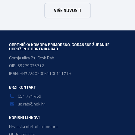
majstor elektroinstalater, majstor frizer, majstor
VIŠE NOVOSTI
vodoinstalatera, instalatera grijanja i klimatizacije te
majstora automehaničara. Najveći broj navedenih
majstorskih ispita položeno […]
OBRTNIČKA KOMORA PRIMORSKO-GORANSKE ŽUPANIJE
UDRUŽENJE OBRTNIKA RAB
Gornja ulica 21, Otok Rab
OIB: 59779036712
IBAN: HR7224020061100111719
BRZI KONTAKT
051 771 469
uo.rab@hok.hr
KORISNI LINKOVI
Hrvatska obrtnička komora
Obrtni registar