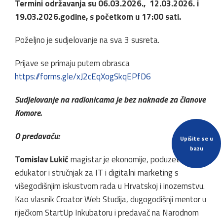
Termini održavanja su 06.03.2026., 12.03.2026. i
19.03.2026.godine, s početkom u 17:00 sati.
Poželjno je sudjelovanje na sva 3 susreta.
Prijave se primaju putem obrasca
https://forms.gle/xJ2cEqXogSkqEPfD6
Sudjelovanje na radionicama je bez naknade za članove
Komore.
O predavaču:
Upišite se u
bazu
Tomislav Lukić
magistar je ekonomije, poduzetnik,
edukator i stručnjak za IT i digitalni marketing s
višegodišnjim iskustvom rada u Hrvatskoj i inozemstvu.
Kao vlasnik Croator Web Studija, dugogodišnji mentor u
riječkom StartUp Inkubatoru i predavač na Narodnom