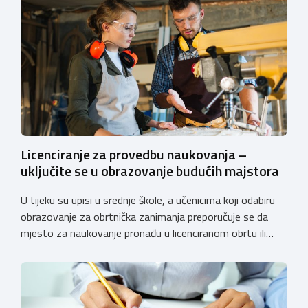
Licenciranje za provedbu naukovanja –
uključite se u obrazovanje budućih majstora
U tijeku su upisi u srednje škole, a učenicima koji odabiru
obrazovanje za obrtnička zanimanja preporučuje se da
mjesto za naukovanje pronađu u licenciranom obrtu ili
pravnoj osobi. Hrvatska obrtnička komora poziva obrtnike
koji još nemaju licenciju da pokrenu postupak
licenciranja kako bi budućim učenicima omogućili
kvalitetno i sigurno stjecanje praktičnih znanja, a