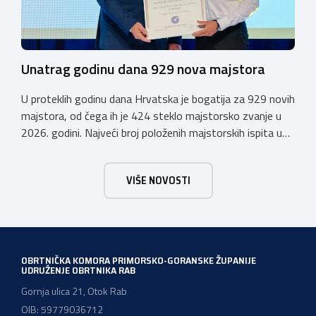
Unatrag godinu dana 929 nova majstora
U proteklih godinu dana Hrvatska je bogatija za 929 novih
majstora, od čega ih je 424 steklo majstorsko zvanje u
2026. godini. Najveći broj položenih majstorskih ispita u
posljednjih godinu dana bio je u majstorskim zvanjima
majstor elektroinstalater, majstor frizer, majstor
VIŠE NOVOSTI
vodoinstalatera, instalatera grijanja i klimatizacije te
majstora automehaničara. Najveći broj navedenih
majstorskih ispita položeno […]
OBRTNIČKA KOMORA PRIMORSKO-GORANSKE ŽUPANIJE
UDRUŽENJE OBRTNIKA RAB
Gornja ulica 21, Otok Rab
OIB: 59779036712