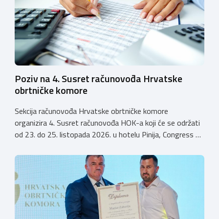
istodobno ulagali u razvoj […]
Poziv na 4. Susret računovođa Hrvatske
obrtničke komore
Sekcija računovođa Hrvatske obrtničke komore
organizira 4. Susret računovođa HOK-a koji će se održati
od 23. do 25. listopada 2026. u hotelu Pinija, Congress &
Event Center Zadar (Petrčane). Susret će službeno biti
otvoren u petak, 23. listopada 2026. u
poslijepodnevnim, uz uvodno predavanje i pozdrav
domaćina. Tijekom subote, 24. listopada, održavat će se
predavanja, interaktivne radionice te okrugli stolovi na
aktualne teme. […]