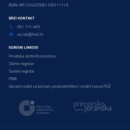
IBAN: HR7224020061100111719
BRZI KONTAKT
051 771 469
uo.rab@hok.hr
KORISNI LINKOVI
Hrvatska obrtnička komora
Obrtni registar
Sudski registar
FINA
Upravni odjel za turizam, poduzetništvo i ruralni razvoj PGŽ