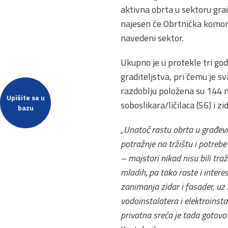
aktivna obrta u sektoru gra
najesen će Obrtnička komor
navedeni sektor.
Ukupno je u protekle tri go
graditeljstva, pri čemu je 
razdoblju položena su 144 ma
Upišite se u
soboslikara/ličilaca (56) i z
bazu
„Unatoč rastu obrta u građevi
potražnje na tržištu i potreb
– majstori nikad nisu bili traže
mladih, pa tako raste i inter
zanimanja zidar i fasader, uz k
vodoinstalatera i elektroinst
privatna sreća je tada gotov