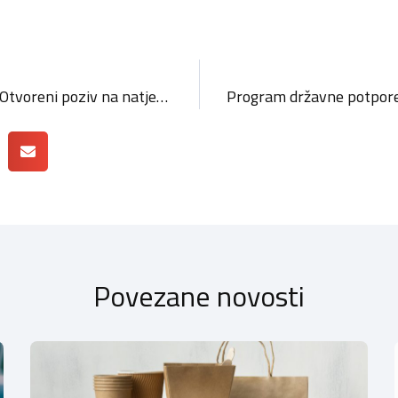
EU RURALNI TURIZAM: Otvoreni poziv na natječaj za MSP-ove koji se bave turizmom
Povezane novosti