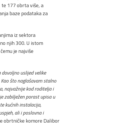
 te 177 obrta više, a
ranja baze podataka za
anjima iz sektora
no njih 300. U istom
 čemu je najviše
dovoljno uslijed velike
j. Kao što naglašavam stalno
ja, najvažnije kod roditelja i
je zabilježen porast upisa u
te kućnih instalacija,
pjeh, ali i poslovna i
ske obrtničke komore Dalibor