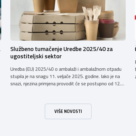
a
Službeno tumačenje Uredbe 2025/40 za
ugostiteljski sektor
Uredba (EU) 2025/40 o ambalaži i ambalažnom otpadu
stupila je na snagu 11. veljače 2025. godine. Iako je na
snazi, njezina primjena provodit će se postupno od 12.
kolovoza 2026.godine. Hrvatska obrtnička komora
zatražila je od Ministarstva zaštite okoliša i zelene
tranzicije službeno tumačenje Uredbe te njen utjecaj na
VIŠE NOVOSTI
ugostiteljski sektor. Tumačenje prenosimo u cijelosti: […]
a