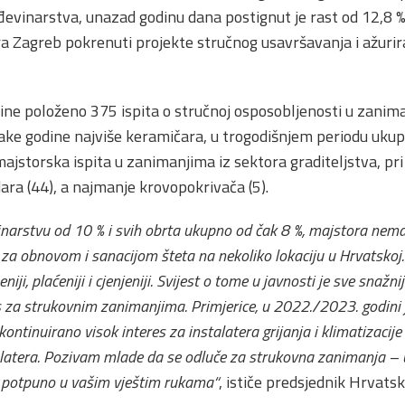
đevinarstva, unazad godinu dana postignut je rast od 12,8 %
a Zagreb pokrenuti projekte stručnog usavršavanja i ažuri
dine položeno 375 ispita o stručnoj osposobljenosti u zanim
svake godine najviše keramičara, u trogodišnjem periodu ukup
jstorska ispita u zanimanjima iz sektora graditeljstva, pri
idara (44), a najmanje krovopokrivača (5).
narstvu od 10 % i svih obrta ukupno od čak 8 %, majstora nema 
e za obnovom i sanacijom šteta na nekoliko lokaciju u Hrvatsko
niji, plaćeniji i cjenjeniji. Svijest o tome u javnosti je sve snažni
es za strukovnim zanimanjima. Primjerice, u 2022./2023. godini 
ontinuirano visok interes za instalatera grijanja i klimatizacije 
alatera. Pozivam mlade da se odluče za strukovna zanimanja – us
o potpuno u vašim vještim rukama“
, ističe predsjednik Hrvat