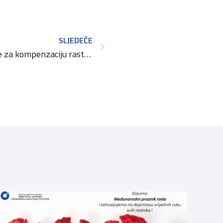
SLJEDEĆE
Program državne potpore za kompenzaciju rasta troškova proizvodnje u sektorima stočarske i biljne proizvodnje