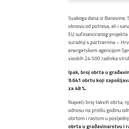
Svakoga dana iz Banovine, S
obnovu od potresa, ali i sana
EU sufinanciranog projekta 
suradnji s partnerima – H
energetskom agencijom Sjeve
visokih 24 500 radnika stru
Ipak, broj obrta u građevin
9.641 obrtu koji zapošljav
za 48 %.
Najveći broj takvih obrta, nj
odnosu na prošlu godinu odno
obrtom i rastom u posljednj
obrta u građevinarstvu i r