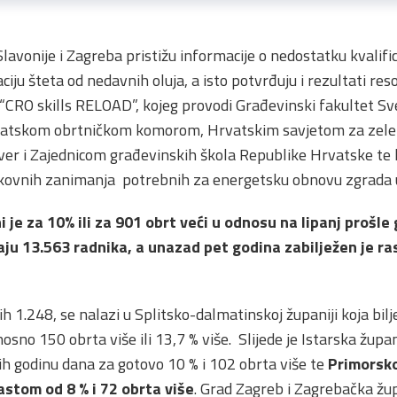
lavonije i Zagreba pristižu informacije o nedostatku kvalifi
ciju šteta od nedavnih oluja, a isto potvrđuju i rezultati re
“CRO skills RELOAD”, kojeg provodi Građevinski fakultet Sve
rvatskom obrtničkom komorom, Hrvatskim savjetom za zele
r i Zajednicom građevinskih škola Republike Hrvatske te k
kovnih zanimanja potrebnih za energetsku obnovu zgrada u 
i je za 10% ili za 901 obrt veći u odnosu na lipanj prošle
aju 13.563 radnika, a unazad pet godina zabilježen je r
ih 1.248, se nalazi u Splitsko-dalmatinskoj županiji koja bilje
sno 150 obrta više ili 13,7 % više. Slijede je Istarska žup
ih godinu dana za gotovo 10 % i 102 obrta više te
Primorsk
astom od 8 % i 72 obrta više
. Grad Zagreb i Zagrebačka žu