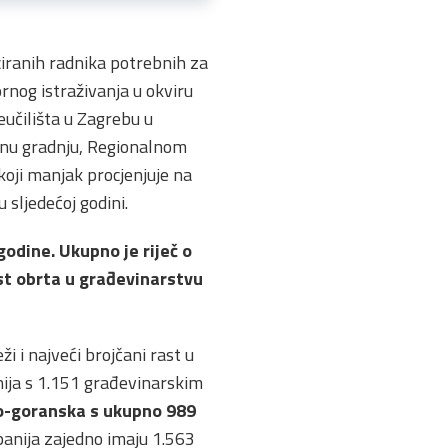
ciranih radnika potrebnih za
sornog istraživanja u okviru
učilišta u Zagrebu u
nu gradnju, Regionalnom
oji manjak procjenjuje na
sljedećoj godini.
 godine. Ukupno je riječ o
ast obrta u građevinarstvu
ži i najveći brojčani rast u
anija s 1.151 građevinarskim
o-goranska s ukupno 989
panija zajedno imaju 1.563