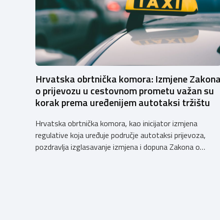
Hrvatska obrtnička komora: Izmjene Zakon
o prijevozu u cestovnom prometu važan su
korak prema uređenijem autotaksi tržištu
Hrvatska obrtnička komora, kao inicijator izmjena
regulative koja uređuje područje autotaksi prijevoza,
pozdravlja izglasavanje izmjena i dopuna Zakona o
prijevozu u cestovnom prometu. Još od 2018. godine
Komora upozorava na sve manjkavosti koje je donijela
potpuna liberalizacija taksi tržišta tako da ove izmjene
predstavljaju važan iskorak prema uređenijem tržištu,
sigurnijem prijevozu putnika i stvaranju pravednijih uvjet
[…]