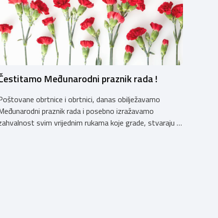
Čestitamo Međunarodni praznik rada !
Poštovane obrtnice i obrtnici, danas obilježavamo
Međunarodni praznik rada i posebno izražavamo
zahvalnost svim vrijednim rukama koje grade, stvaraju i
unaprjeđuju naš svakodnevni život. Obrtnička komora
Primorsko-goranske županije s ponosom podržava i
promiče trud i posvećenost svojih obrtnika, koji
doprinose razvoju našeg društva i čine temelj našeg
gospodarstva.