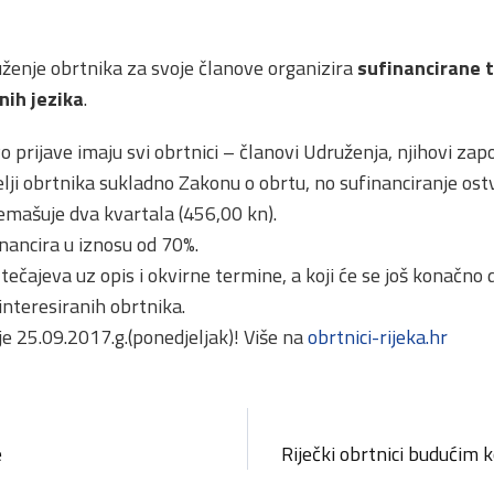
ženje obrtnika za svoje članove organizira
sufinancirane t
nih jezika
.
o prijave imaju svi obrtnici – članovi Udruženja, njihovi zapo
elji obrtnika sukladno Zakonu o obrtu, no sufinanciranje os
mašuje dva kvartala (456,00 kn).
nancira u iznosu od 70%.
ečajeva uz opis i okvirne termine, a koji će se još konačno 
interesiranih obrtnika.
je 25.09.2017.g.(ponedjeljak)! Više na
obrtnici-rijeka.hr
e