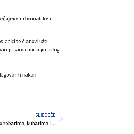
ečajeve informatike i
slenici te članovi uže
tvaruju samo oni kojima dug
dogovoriti nakon
SLJEDEĆE
Riječki obrtnici budućim konobarima, kuharima i slastičarima donirali sredstva za kvalitetnije učenje