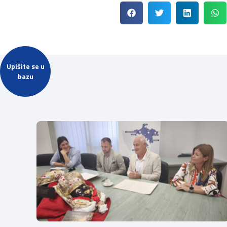
Upišite se u
bazu