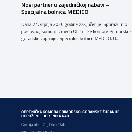
Novi partner u zajedničkoj nabavi –
Specijalna bolnica MEDICO
Dana 21. srpnja 2026.godine zaključen je Sporazum o
poslovnoj suradnji između Obrtničke komore Primorsko-
goranske županije i Specijalne bolnice MEDICO. U
ime Obrtničke komore Primorsko-goranske županije
sporazum je zaključio predsjednik dr.sc. Emil Priskić, a u
ime Specijalne bolnice MEDICO, v.d. ravnatelja dr.sc. Aron
Grubešić, dr.med. Sporazumom se definiraju povoljniji
uvjeti za obrtnike, članove Komore, njihove zaposlenike
te članove uže obitelji obrtnika […]
OBRTNIČKA KOMORA PRIMORSKO-GORANSKE ŽUPANIJE
UDRUŽENJE OBRTNIKA RAB
Gornja ulica 21, Otok Rab