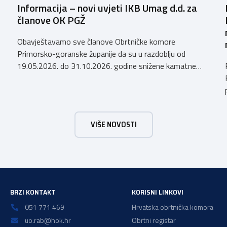
Informacija – novi uvjeti IKB Umag d.d. za
članove OK PGŽ
Obavještavamo sve članove Obrtničke komore
Primorsko-goranske županije da su u razdoblju od
19.05.2026. do 31.10.2026. godine snižene kamatne
stope (AKCIJA do 31.10.2026.) po kreditima koje
Istarska kreditna banka Umag d.d. odobrava članovima
Obrtničke komore Primorsko-goranske županije, a
temeljem Sporazuma o poslovnoj suradnji za 2026.
VIŠE NOVOSTI
godinu zaključenog 9. prosinca 2025. godine, prema
sljedećem: Krediti za namjene […]
BRZI KONTAKT
KORISNI LINKOVI
051 771 469
Hrvatska obrtnička komora
uo.rab@hok.hr
Obrtni registar