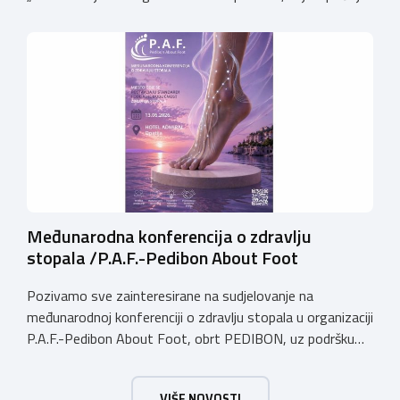
17. lipnja 2026. godine i održavat će se na Veleučilištu
PAR.Voditelj programa je dr. sc. Slobodan Ivanović,
profesor emeritus. Posebno ističemo kako je program za
sve polaznike potpuno besplatan, budući da se financira
putem […]
Međunarodna konferencija o zdravlju
stopala /P.A.F.-Pedibon About Foot
Pozivamo sve zainteresirane na sudjelovanje na
međunarodnoj konferenciji o zdravlju stopala u organizaciji
P.A.F.-Pedibon About Foot, obrt PEDIBON, uz podršku
Obrtničke komore Primorsko-goranske županije i
Udruženja obrtnika Viškovo Kastav Klana Jelenje.
VIŠE NOVOSTI