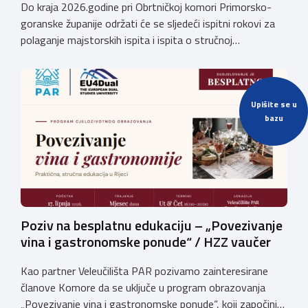
Do kraja 2026.godine pri Obrtničkoj komori Primorsko-
goranske županije održati će se sljedeći ispitni rokovi za
polaganje majstorskih ispita i ispita o stručnoj
osposobljenosti: MAJSTORSKI ISPITI – studeni /
prosinac 2026. Pri Obrtničkoj komori Primorsko-goranske
županije djeluju Komisije za polaganje majstorskih ispita
za sljedeća MAJSTORSKA ZVANJA: Za pristup ispitu
Upišite se u
bazu
potrebno je priložiti: Potvrdu o radnom iskustvu […]
Poziv na besplatnu edukaciju – „Povezivanje
vina i gastronomske ponude“ / HZZ vaučer
Kao partner Veleučilišta PAR pozivamo zainteresirane
članove Komore da se uključe u program obrazovanja
„Povezivanje vina i gastronomske ponude“, koji započinje