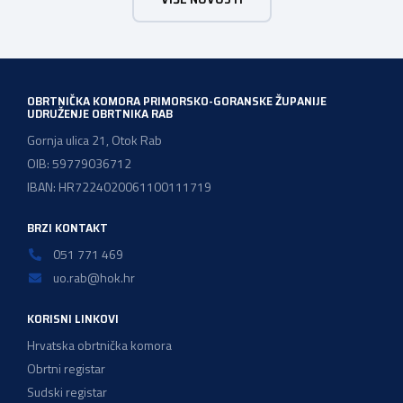
Konferencija će se održati u subotu, dana 13. lipnja
2026.godine u hotelu Admiral u Opatiji u terminu od 09:00
do 18:00 sati. Konferencija je […]
OBRTNIČKA KOMORA PRIMORSKO-GORANSKE ŽUPANIJE
UDRUŽENJE OBRTNIKA RAB
Gornja ulica 21, Otok Rab
OIB: 59779036712
IBAN: HR7224020061100111719
BRZI KONTAKT
051 771 469
uo.rab@hok.hr
KORISNI LINKOVI
Hrvatska obrtnička komora
Obrtni registar
Sudski registar