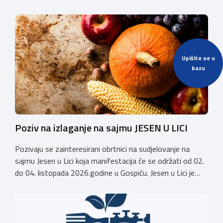
komora organizira 2. Susret groomera HOK-a, koji će se
održati 12. rujna u Kongresnom centru na Zagrebačkom
velesajmu. Susret će i ove godine okupiti groomere,
stručnjake i zaljubljenike u njegu pasa iz cijele Hrvatske,
[…]
Upišite se u
bazu
Poziv na izlaganje na sajmu JESEN U LICI
Pozivaju se zainteresirani obrtnici na sudjelovanje na
sajmu Jesen u Lici koja manifestacija će se održati od 02.
do 04. listopada 2026.godine u Gospiću. Jesen u Lici je
izložba tradicijskih proizvoda koja se po 28. puta održava
u Gospiću i prerasla je u najznačajnjiju gospodarsku,
kulturnu i etno manifestaciju na području Ličko-senjske
županije. Organizator izložbe […]