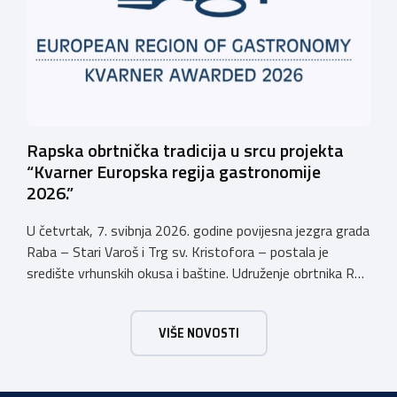
Rapska obrtnička tradicija u srcu projekta
“Kvarner Europska regija gastronomije
2026.”
U četvrtak, 7. svibnja 2026. godine povijesna jezgra grada
Raba – Stari Varoš i Trg sv. Kristofora – postala je
središte vrhunskih okusa i baštine. Udruženje obrtnika Rab
s ponosom je sudjelovalo u svečanom otvaranju
manifestacije kojom Kvarner i službeno započinje svoju
VIŠE NOVOSTI
godinu kao Europska regija gastronomije. Pod sloganom
Kvarner za stolom – Povratak baštini, […]