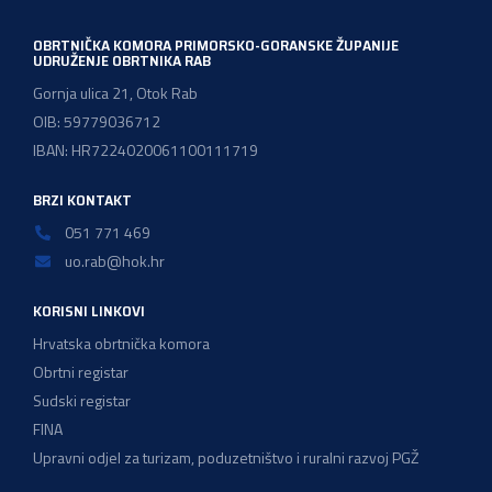
OBRTNIČKA KOMORA PRIMORSKO-GORANSKE ŽUPANIJE
UDRUŽENJE OBRTNIKA RAB
Gornja ulica 21, Otok Rab
OIB: 59779036712
IBAN: HR7224020061100111719
BRZI KONTAKT
051 771 469
uo.rab@hok.hr
KORISNI LINKOVI
Hrvatska obrtnička komora
Obrtni registar
Sudski registar
FINA
Upravni odjel za turizam, poduzetništvo i ruralni razvoj PGŽ