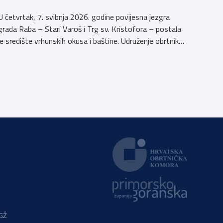
U četvrtak, 7. svibnja 2026. godine povijesna jezgra
grada Raba – Stari Varoš i Trg sv. Kristofora – postala
je središte vrhunskih okusa i baštine. Udruženje obrtnika
Rab s ponosom je sudjelovalo u svečanom otvaranju
manifestacije kojom Kvarner i službeno započinje svoju
godinu kao Europska regija gastronomije. Pod sloganom
Kvarner za stolom – Povratak baštini, […]
PGŽ