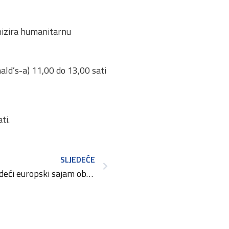
nizira humanitarnu
ld’s-a) 11,00 do 13,00 sati
ti.
SLJEDEĆE
IHM 2018 MÜNCHEN vodeći europski sajam obrtništva i male privrede