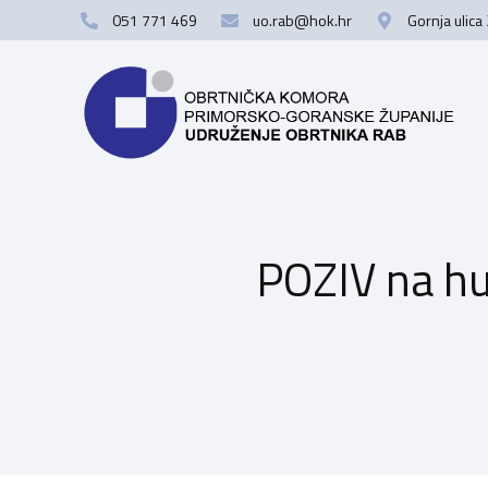
051 771 469
uo.rab@hok.hr
Gornja ulica
POZIV na h