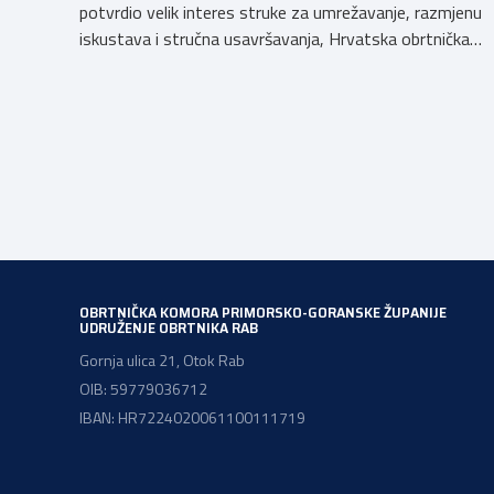
potvrdio velik interes struke za umrežavanje, razmjenu
iskustava i stručna usavršavanja, Hrvatska obrtnička
komora organizira 2. Susret groomera HOK-a, koji će se
održati 12. rujna u Kongresnom centru na Zagrebačkom
velesajmu. Susret će i ove godine okupiti groomere,
stručnjake i zaljubljenike u njegu pasa iz cijele Hrvatske,
[…]
OBRTNIČKA KOMORA PRIMORSKO-GORANSKE ŽUPANIJE
UDRUŽENJE OBRTNIKA RAB
Gornja ulica 21, Otok Rab
OIB: 59779036712
IBAN: HR7224020061100111719