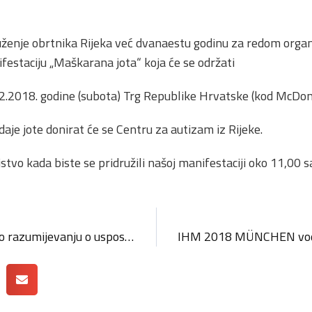
ženje obrtnika Rijeka već dvanaestu godinu za redom orga
festaciju „Maškarana jota“ koja će se održati
2.2018. godine (subota) Trg Republike Hrvatske (kod McDona
aje jote donirat će se Centru za autizam iz Rijeke.
stvo kada biste se pridružili našoj manifestaciji oko 11,00 sa
Potpisan Memorandum o razumijevanju o uspostavi partnerstva za naukovanje u RH