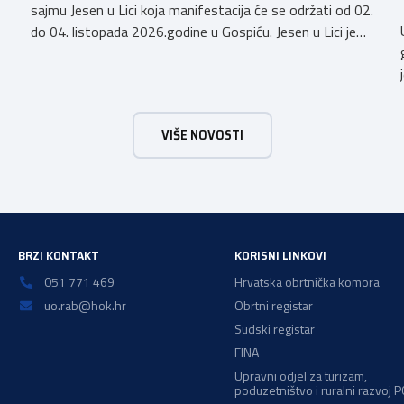
sajmu Jesen u Lici koja manifestacija će se održati od 02.
do 04. listopada 2026.godine u Gospiću. Jesen u Lici je
izložba tradicijskih proizvoda koja se po 28. puta održava
u Gospiću i prerasla je u najznačajnjiju gospodarsku,
kulturnu i etno manifestaciju na području Ličko-senjske
županije. Organizator izložbe […]
VIŠE NOVOSTI
BRZI KONTAKT
KORISNI LINKOVI
051 771 469
Hrvatska obrtnička komora
uo.rab@hok.hr
Obrtni registar
Sudski registar
FINA
Upravni odjel za turizam,
poduzetništvo i ruralni razvoj 