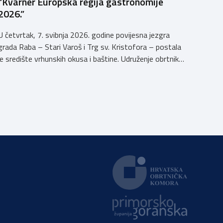
“Kvarner Europska regija gastronomije
2026.”
U četvrtak, 7. svibnja 2026. godine povijesna jezgra
grada Raba – Stari Varoš i Trg sv. Kristofora – postala
je središte vrhunskih okusa i baštine. Udruženje obrtnika
Rab s ponosom je sudjelovalo u svečanom otvaranju
manifestacije kojom Kvarner i službeno započinje svoju
godinu kao Europska regija gastronomije. Pod sloganom
Kvarner za stolom – Povratak baštini, […]