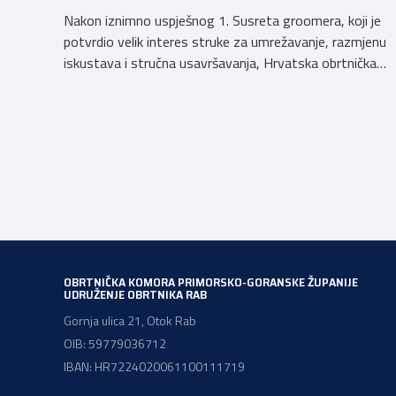
Nakon iznimno uspješnog 1. Susreta groomera, koji je
potvrdio velik interes struke za umrežavanje, razmjenu
iskustava i stručna usavršavanja, Hrvatska obrtnička
komora organizira 2. Susret groomera HOK-a, koji će se
održati 12. rujna u Kongresnom centru na Zagrebačkom
velesajmu. Susret će i ove godine okupiti groomere,
stručnjake i zaljubljenike u njegu pasa iz cijele Hrvatske,
[…]
OBRTNIČKA KOMORA PRIMORSKO-GORANSKE ŽUPANIJE
UDRUŽENJE OBRTNIKA RAB
Gornja ulica 21, Otok Rab
OIB: 59779036712
IBAN: HR7224020061100111719