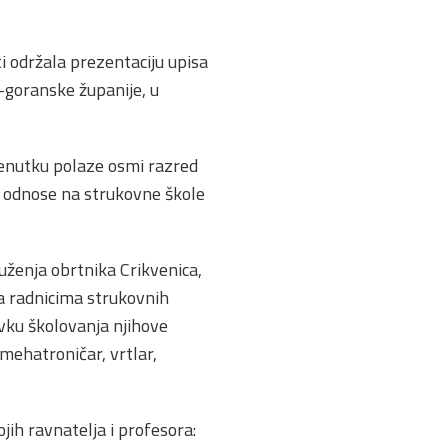
i održala prezentaciju upisa
-goranske županije, u
trenutku polaze osmi razred
e odnose na strukovne škole
uženja obrtnika Crikvenica,
a radnicima strukovnih
avku školovanja njihove
mehatroničar, vrtlar,
ih ravnatelja i profesora: