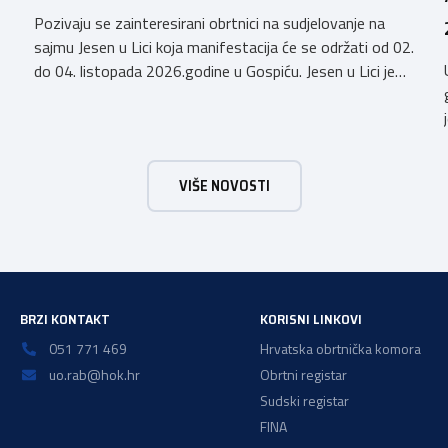
Pozivaju se zainteresirani obrtnici na sudjelovanje na
sajmu Jesen u Lici koja manifestacija će se održati od 02.
do 04. listopada 2026.godine u Gospiću. Jesen u Lici je
izložba tradicijskih proizvoda koja se po 28. puta održava
u Gospiću i prerasla je u najznačajnjiju gospodarsku,
kulturnu i etno manifestaciju na području Ličko-senjske
županije. Organizator izložbe […]
VIŠE NOVOSTI
BRZI KONTAKT
KORISNI LINKOVI
051 771 469
Hrvatska obrtnička komora
uo.rab@hok.hr
Obrtni registar
Sudski registar
FINA