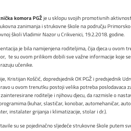
tnička komora PGŽ
je u sklopu svojih promotivnih aktivnost
rukovna zanimanja i strukovne škole na području Primorsko
vnoj školi Vladimir Nazor u Crikvenici, 19.2.2018. godine.
entacija je bila namijenjena roditeljima, čija djeca u ovom 
r, te su ovom prilikom dobili sve važne informacije koje s
razuju učenike.
je, Kristijan Koščić, dopredsjednik OK PGŽ i predsjednik Udr
ravo u ovom trenutku postoji velika potreba poslodavaca z
zainteresirane roditelje i njihovu djecu, da razmisle o nast
programima (kuhar, slastičar, konobar, automehaničar, auto
r, instalater grijanja i klimatizacije, stolar i dr.).
tavile su se pojedinačno sljedeće strukovne škole putem svoj