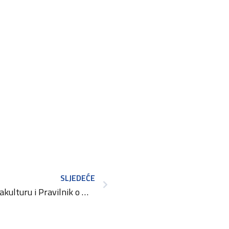
SLJEDEĆE
Pravilnik o dozvoli za akvakulturu i Pravilnik o malom obalnom gospodarstvu stupili su na snagu