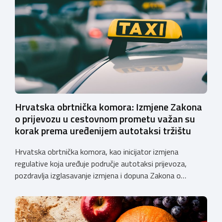
velesajmu. Susret će i ove godine okupiti groomere,
stručnjake i zaljubljenike u njegu pasa iz cijele Hrvatske,
[…]
Hrvatska obrtnička komora: Izmjene Zakona
o prijevozu u cestovnom prometu važan su
korak prema uređenijem autotaksi tržištu
Hrvatska obrtnička komora, kao inicijator izmjena
regulative koja uređuje područje autotaksi prijevoza,
pozdravlja izglasavanje izmjena i dopuna Zakona o
prijevozu u cestovnom prometu. Još od 2018. godine
Komora upozorava na sve manjkavosti koje je donijela
potpuna liberalizacija taksi tržišta tako da ove izmjene