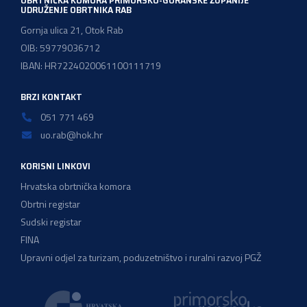
OBRTNIČKA KOMORA PRIMORSKO-GORANSKE ŽUPANIJE
UDRUŽENJE OBRTNIKA RAB
Gornja ulica 21, Otok Rab
OIB: 59779036712
IBAN: HR7224020061100111719
BRZI KONTAKT
051 771 469
uo.rab@hok.hr
KORISNI LINKOVI
Hrvatska obrtnička komora
Obrtni registar
Sudski registar
FINA
Upravni odjel za turizam, poduzetništvo i ruralni razvoj PGŽ