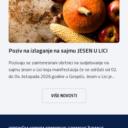
predstavljaju važan iskorak prema uređenijem tržištu,
sigurnijem prijevozu putnika i stvaranju pravednijih uvjeta
[…]
Poziv na izlaganje na sajmu JESEN U LICI
Pozivaju se zainteresirani obrtnici na sudjelovanje na
sajmu Jesen u Lici koja manifestacija će se održati od 02.
do 04. listopada 2026.godine u Gospiću. Jesen u Lici je
izložba tradicijskih proizvoda koja se po 28. puta održava
u Gospiću i prerasla je u najznačajnjiju gospodarsku,
VIŠE NOVOSTI
kulturnu i etno manifestaciju na području Ličko-senjske
županije. Organizator izložbe […]