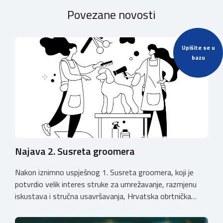
Povezane novosti
Upišite se u
bazu
Najava 2. Susreta groomera
Nakon iznimno uspješnog 1. Susreta groomera, koji je
potvrdio velik interes struke za umrežavanje, razmjenu
iskustava i stručna usavršavanja, Hrvatska obrtnička
komora organizira 2. Susret groomera HOK-a, koji će se
održati 12. rujna u Kongresnom centru na Zagrebačkom