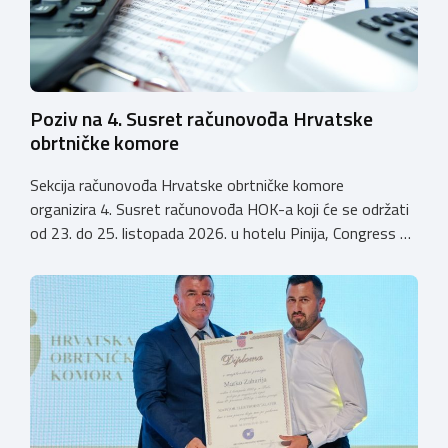
Poziv na 4. Susret računovođa Hrvatske
obrtničke komore
Sekcija računovođa Hrvatske obrtničke komore
organizira 4. Susret računovođa HOK-a koji će se održati
od 23. do 25. listopada 2026. u hotelu Pinija, Congress &
Event Center Zadar (Petrčane). Susret će službeno biti
otvoren u petak, 23. listopada 2026. u
poslijepodnevnim, uz uvodno predavanje i pozdrav
domaćina. Tijekom subote, 24. listopada, održavat će se
predavanja, interaktivne radionice te okrugli stolovi na
aktualne teme. […]