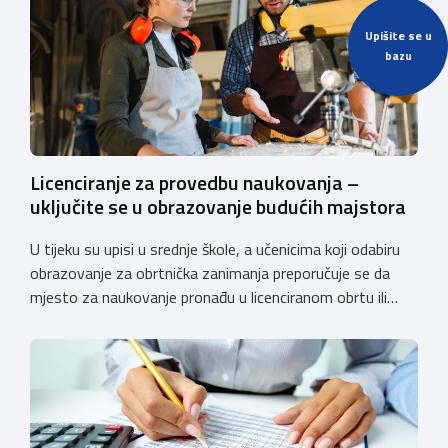
Upišite se u
bazu
Licenciranje za provedbu naukovanja –
uključite se u obrazovanje budućih majstora
U tijeku su upisi u srednje škole, a učenicima koji odabiru
obrazovanje za obrtnička zanimanja preporučuje se da
mjesto za naukovanje pronađu u licenciranom obrtu ili
pravnoj osobi. Hrvatska obrtnička komora poziva obrtnike
koji još nemaju licenciju da pokrenu postupak
licenciranja kako bi budućim učenicima omogućili
kvalitetno i sigurno stjecanje praktičnih znanja, a
istodobno ulagali u razvoj […]