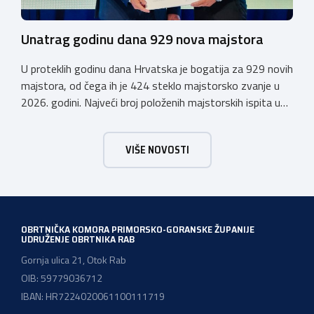
Unatrag godinu dana 929 nova majstora
U proteklih godinu dana Hrvatska je bogatija za 929 novih
majstora, od čega ih je 424 steklo majstorsko zvanje u
2026. godini. Najveći broj položenih majstorskih ispita u
posljednjih godinu dana bio je u majstorskim zvanjima
majstor elektroinstalater, majstor frizer, majstor
VIŠE NOVOSTI
vodoinstalatera, instalatera grijanja i klimatizacije te
majstora automehaničara. Najveći broj navedenih
majstorskih ispita položeno […]
OBRTNIČKA KOMORA PRIMORSKO-GORANSKE ŽUPANIJE
UDRUŽENJE OBRTNIKA RAB
Gornja ulica 21, Otok Rab
OIB: 59779036712
IBAN: HR7224020061100111719