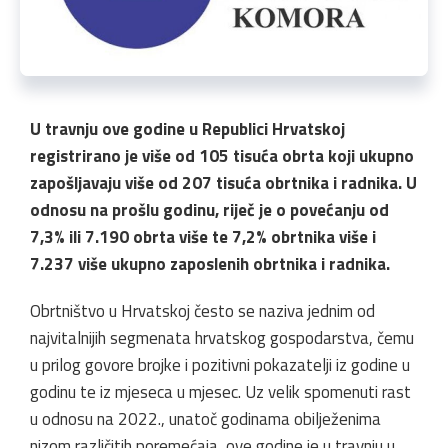
U travnju ove godine u Republici Hrvatskoj
registrirano je više od 105 tisuća obrta koji ukupno
zapošljavaju više od 207 tisuća obrtnika i radnika. U
odnosu na prošlu godinu, riječ je o povećanju od
7,3% ili 7.190 obrta više te 7,2% obrtnika više i
7.237 više ukupno zaposlenih obrtnika i radnika.
Obrtništvo u Hrvatskoj često se naziva jednim od
najvitalnijih segmenata hrvatskog gospodarstva, čemu
u prilog govore brojke i pozitivni pokazatelji iz godine u
godinu te iz mjeseca u mjesec. Uz velik spomenuti rast
u odnosu na 2022., unatoč godinama obilježenima
nizom različitih poremećaja, ove godine je u travnju u