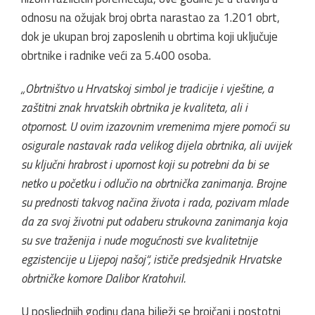
odnosu na ožujak broj obrta narastao za 1.201 obrt,
dok je ukupan broj zaposlenih u obrtima koji uključuje
obrtnike i radnike veći za 5.400 osoba.
„Obrtništvo u Hrvatskoj simbol je tradicije i vještine, a
zaštitni znak hrvatskih obrtnika je kvaliteta, ali i
otpornost. U ovim izazovnim vremenima mjere pomoći su
osigurale nastavak rada velikog dijela obrtnika, ali uvijek
su ključni hrabrost i upornost koji su potrebni da bi se
netko u početku i odlučio na obrtnička zanimanja. Brojne
su prednosti takvog načina života i rada, pozivam mlade
da za svoj životni put odaberu strukovna zanimanja koja
su sve traženija i nude mogućnosti sve kvalitetnije
egzistencije u Lijepoj našoj“, ističe predsjednik Hrvatske
obrtničke komore Dalibor Kratohvil.
U posljednjih godinu dana bilježi se brojčani i postotni