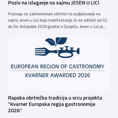
Poziv na izlaganje na sajmu JESEN U LICI
Pozivaju se zainteresirani obrtnici na sudjelovanje na
sajmu Jesen u Lici koja manifestacija će se održati od 02.
do 04. listopada 2026.godine u Gospiću. Jesen u Lici je
izložba tradicijskih proizvoda koja se po 28. puta održava
u Gospiću i prerasla je u najznačajnjiju gospodarsku,
kulturnu i etno manifestaciju na području Ličko-senjske
županije. Organizator izložbe […]
Rapska obrtnička tradicija u srcu projekta
“Kvarner Europska regija gastronomije
2026.”