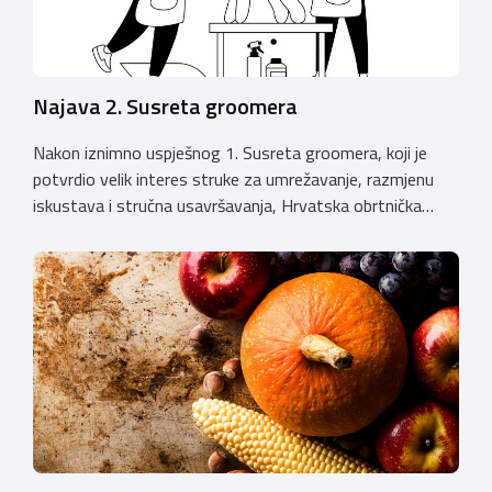
Najava 2. Susreta groomera
Nakon iznimno uspješnog 1. Susreta groomera, koji je
potvrdio velik interes struke za umrežavanje, razmjenu
iskustava i stručna usavršavanja, Hrvatska obrtnička
komora organizira 2. Susret groomera HOK-a, koji će se
održati 12. rujna u Kongresnom centru na Zagrebačkom
velesajmu. Susret će i ove godine okupiti groomere,
stručnjake i zaljubljenike u njegu pasa iz cijele Hrvatske,
[…]