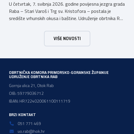
U četvrtak, 7. svibnja 2026. godine povijesna jezgra grada
Raba – Stari Varoš i Trg sv. Kristofora – postala je
središte vrhunskih okusa i baštine. Udruženje obrtnika Rab
s ponosom je sudjelovalo u svečanom otvaranju
manifestacije kojom Kvarner i službeno započinje svoju
VIŠE NOVOSTI
godinu kao Europska regija gastronomije. Pod sloganom
Kvarner za stolom – Povratak baštini, […]
OBRTNIČKA KOMORA PRIMORSKO-GORANSKE ŽUPANIJE
UDRUŽENJE OBRTNIKA RAB
Gornja ulica 21, Otok Rab
OIB: 59779036712
IBAN: HR7224020061100111719
BRZI KONTAKT
051 771 469
uo.rab@hok.hr