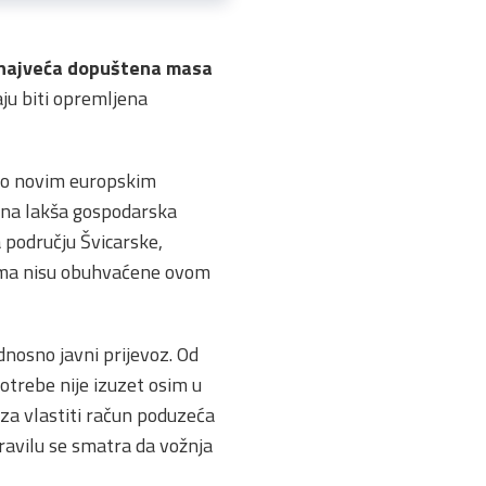
je najveća dopuštena masa
aju biti opremljena
 no novim europskim
i na lakša gospodarska
a području Švicarske,
zuma nisu obuhvaćene ovom
dnosno javni prijevoz. Od
otrebe nije izuzet osim u
za vlastiti račun poduzeća
pravilu se smatra da vožnja