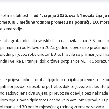
keta mobilnosti I,
od 1. srpnja 2026. sva N1 vozila čija 
 prometuju u međunarodnom prometu na području EU
, mor
 generacije.
tahografa odnosila se isključivo na vozila iznad 3,5 tone,
 primjenjuju od kolovoza 2023. godine, obveza se proširuje 
rodni prijevoz robe unutar EU-a. Pravila se primjenjuju i n
landa i Velike Britanije, dok države potpisnice AETR Spora
 sve prijevoznike koji obavljaju komercijalni prijevoz robe, o
alni prijevozi za osobne potrebe, dok prijevoz za vlastite p
no zadovoljena dva uvjeta: prijevoz se obavlja bez naknade 
zilom nije glavna djelatnost osobe koja vozilom upravlja. U 
 čini manje od 30 posto mjesečnog radnog vremena vozača.