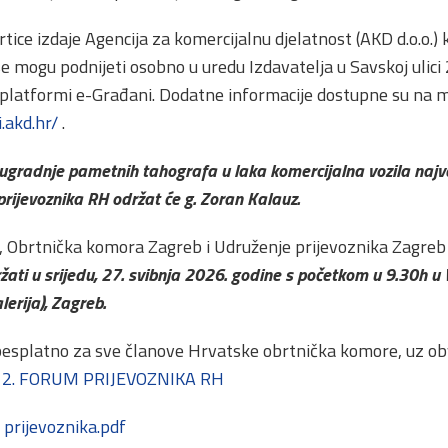
ice izdaje Agencija za komercijalnu djelatnost (AKD d.o.o.) k
se mogu podnijeti osobno u uredu Izdavatelja u Savskoj ulici
platformi e-Građani. Dodatne informacije dostupne su na m
.akd.hr/
.
ugradnje pametnih tahografa u laka komercijalna vozila naj
prijevoznika RH održat će g. Zoran Kalauz.
 Obrtnička komora Zagreb i Udruženje prijevoznika Zagreb 
ržati u srijedu, 27. svibnja 2026. godine s početkom u 9.30h u
lerija), Zagreb.
besplatno za sve članove Hrvatske obrtnička komore, uz o
 2. FORUM PRIJEVOZNIKA RH
prijevoznika.pdf