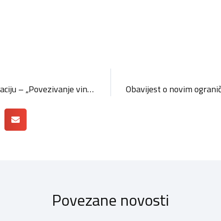
Poziv na besplatnu edukaciju – „Povezivanje vina i gastronomske ponude“ / HZZ vaučer
Povezane novosti