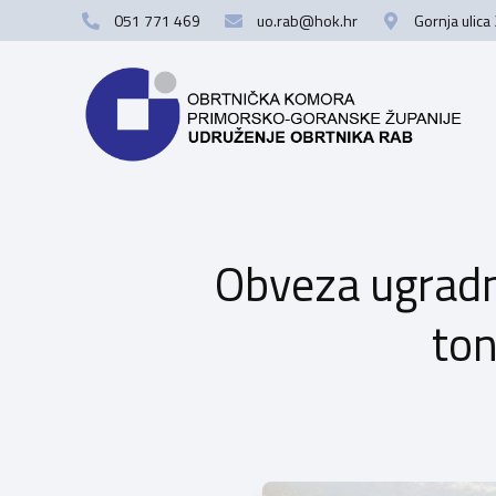
051 771 469
uo.rab@hok.hr
Gornja ulica
Obveza ugradnj
to