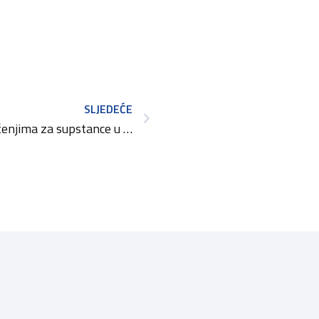
SLJEDEĆE
Obavijest o novim ograničenjima za supstance u kozmetičkim proizvodima temeljem Uredbe EU 2026/909