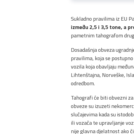
Sukladno pravilima iz EU Pa
između 2,5 i 3,5 tone, a
pametnim tahografom druge
Dosadašnja obveza ugradnje 
pravilima, koja se postupno
vozila koja obavljaju međuna
Lihtenštajna, Norveške, Is
odredbom.
Tahografi će biti obvezni za
obveze su izuzeti nekomercij
slučajevima kada su istodob
ili vozača te upravljanje vo
nije glavna djelatnost ako