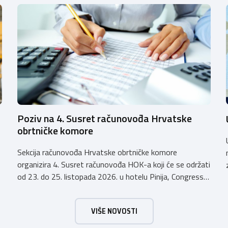
Poziv na 4. Susret računovođa Hrvatske
obrtničke komore
Sekcija računovođa Hrvatske obrtničke komore
organizira 4. Susret računovođa HOK-a koji će se održati
od 23. do 25. listopada 2026. u hotelu Pinija, Congress
& Event Center Zadar (Petrčane). Susret će službeno biti
otvoren u petak, 23. listopada 2026. u
VIŠE NOVOSTI
poslijepodnevnim, uz uvodno predavanje i pozdrav
domaćina. Tijekom subote, 24. listopada, održavat će se