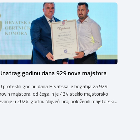
Unatrag godinu dana 929 nova majstora
U proteklih godinu dana Hrvatska je bogatija za 929
novih majstora, od čega ih je 424 steklo majstorsko
zvanje u 2026. godini. Najveći broj položenih majstorskih
ispita u posljednjih godinu dana bio je u majstorskim
zvanjima majstor elektroinstalater, majstor frizer,
majstor vodoinstalatera, instalatera grijanja i
klimatizacije te majstora automehaničara. Najveći broj
navedenih majstorskih ispita položeno […]