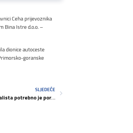
vnici Ceha prijevoznika
 Bina Istre d.o.o. –
la dionice autoceste
a Primorsko-goranske
SLJEDEĆE
60 tisuća obrtnika paušalista potrebno je porezno rasteretiti