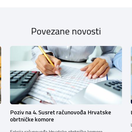
Povezane novosti
Poziv na 4. Susret računovođa Hrvatske
obrtničke komore
Sekcija računovođa Hrvatske obrtničke komore