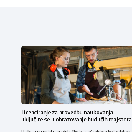
Licenciranje za provedbu naukovanja –
uključite se u obrazovanje budućih majstora
U tijeku su upisi u srednje škole, a učenicima koji odabiru