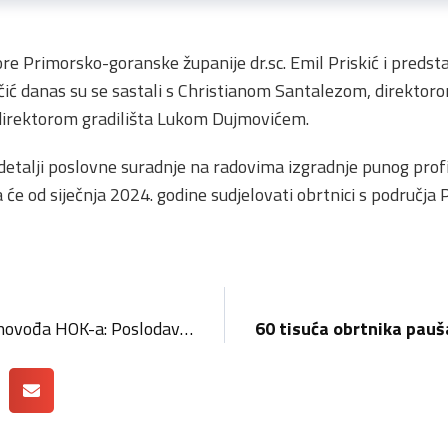
e Primorsko-goranske županije dr.sc. Emil Priskić i predsta
ić danas su se sastali s Christianom Santalezom, direktorom
 direktorom gradilišta Lukom Dujmovićem.
etalji poslovne suradnje na radovima izgradnje punog profi
a će od siječnja 2024. godine sudjelovati obrtnici s područj
Upozorenje Sekcije računovođa HOK-a: Poslodavci, informirajte se o novim obavezama