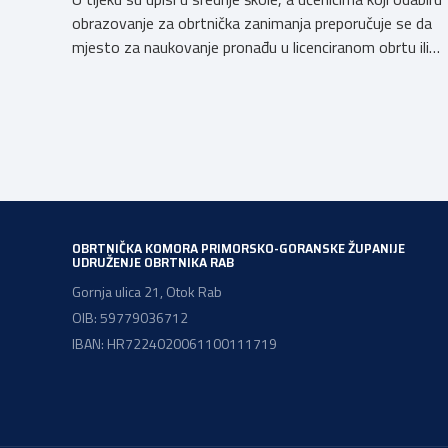
obrazovanje za obrtnička zanimanja preporučuje se da
mjesto za naukovanje pronađu u licenciranom obrtu ili
pravnoj osobi. Hrvatska obrtnička komora poziva
obrtnike koji još nemaju licenciju da pokrenu postupak
licenciranja kako bi budućim učenicima omogućili
kvalitetno i sigurno stjecanje praktičnih znanja, a
istodobno ulagali u razvoj […]
OBRTNIČKA KOMORA PRIMORSKO-GORANSKE ŽUPANIJE
UDRUŽENJE OBRTNIKA RAB
Gornja ulica 21, Otok Rab
OIB: 59779036712
IBAN: HR7224020061100111719