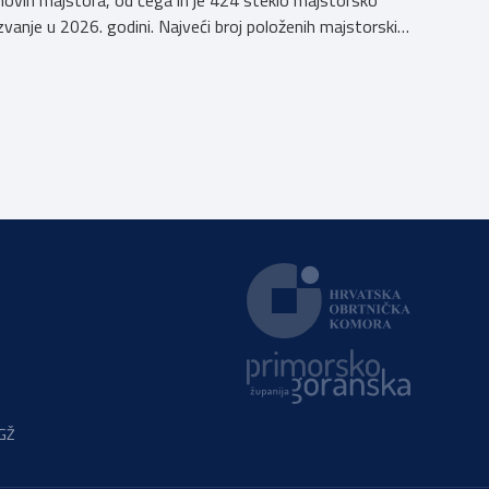
novih majstora, od čega ih je 424 steklo majstorsko
zvanje u 2026. godini. Najveći broj položenih majstorskih
ispita u posljednjih godinu dana bio je u majstorskim
zvanjima majstor elektroinstalater, majstor frizer,
majstor vodoinstalatera, instalatera grijanja i
klimatizacije te majstora automehaničara. Najveći broj
navedenih majstorskih ispita položeno […]
PGŽ