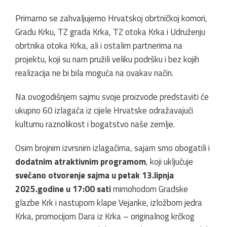
Primarno se zahvaljujemo Hrvatskoj obrtničkoj komori,
Gradu Krku, TZ grada Krka, TZ otoka Krka i Udruženju
obrtnika otoka Krka, ali i ostalim partnerima na
projektu, koji su nam pružili veliku podršku i bez kojih
realizacija ne bi bila moguća na ovakav način.
Na ovogodišnjem sajmu svoje proizvode predstaviti će
ukupno 60 izlagača iz cijele Hrvatske odražavajući
kulturnu raznolikost i bogatstvo naše zemlje.
Osim brojnim izvrsnim izlagačima, sajam smo obogatili i
dodatnim atraktivnim programom
, koji uključuje
svečano otvorenje sajma u petak 13.lipnja
2025.godine u 17:00 sati
mimohodom Gradske
glazbe Krk i nastupom klape Vejanke, izložbom jedra
Krka, promocijom Dara iz Krka – originalnog krčkog