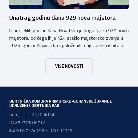
Unatrag godinu dana 929 nova majstora
U proteklih godinu dana Hrvatska je bogatija za 929 novih
majstora, od čega ih je 424 steklo majstorsko zvanje u
2026. godini. Najveći broj položenih majstorskih ispita u
posljednjih godinu dana bio je u majstorskim zvanjima
majstor elektroinstalater, majstor frizer, majstor
VIŠE NOVOSTI
vodoinstalatera, instalatera grijanja i klimatizacije te
majstora automehaničara. Najveći broj navedenih
majstorskih ispita položeno […]
OBRTNIČKA KOMORA PRIMORSKO-GORANSKE ŽUPANIJE
UDRUŽENJE OBRTNIKA RAB
Gornja ulica 21, Otok Rab
OIB: 59779036712
IBAN: HR7224020061100111719