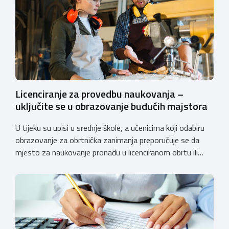
Licenciranje za provedbu naukovanja –
uključite se u obrazovanje budućih majstora
U tijeku su upisi u srednje škole, a učenicima koji odabiru
obrazovanje za obrtnička zanimanja preporučuje se da
mjesto za naukovanje pronađu u licenciranom obrtu ili
pravnoj osobi. Hrvatska obrtnička komora poziva obrtnike
koji još nemaju licenciju da pokrenu postupak
licenciranja kako bi budućim učenicima omogućili
kvalitetno i sigurno stjecanje praktičnih znanja, a
istodobno ulagali u razvoj […]