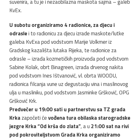
suvenira, a tu je i nezaobilazna maskota sajma – galeb
KvEx.
U subotu organiziramo 4 radionice, za djecu i
odrasle
i to radionicu za djecu izrade maskote/lutke
galeba KvExa pod vodstvom Marije Volkmer iz
Gradskog kazališta lutaka Rijeka, te radionice za
odrasle – izrada kozmetičkih proizvoda pod vodstvom
Sabine Kolak, obrt Binagreen, izrada drvenog nakita
pod vodstvom Ines Ištvanović, vl. obrta WOODU,
radionica filcanja vune uz degustaciju vina i maslinovog
ulja u masliniku, pod vodstvom Jasminke Gršković, OPG
Gršković Krk.
Predvečer u 19:00 sati u partnerstvu sa TZ grada
Krka
započeti će
vođena tura obilaska starogradske
jezgre Krka “Od krša do zlata”
, a u
21:00 sat na rivi
pod pokroviteljstvom Grada Krka organiziramo