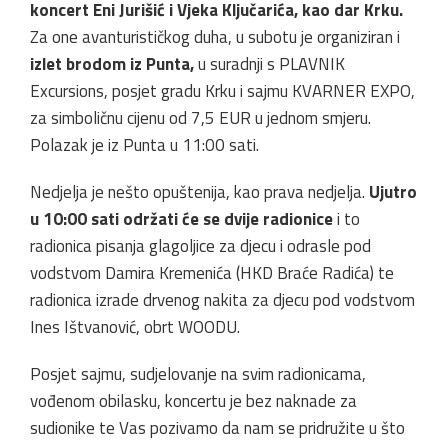
koncert Eni Jurišić i Vjeka Ključarića, kao dar Krku.
Za one avanturističkog duha, u subotu je organiziran i
izlet brodom iz Punta,
u suradnji s PLAVNIK
Excursions, posjet gradu Krku i sajmu KVARNER EXPO,
za simboličnu cijenu od 7,5 EUR u jednom smjeru.
Polazak je iz Punta u 11:00 sati.
Nedjelja je nešto opuštenija, kao prava nedjelja.
Ujutro
u 10:00 sati održati će se dvije radionice
i to
radionica pisanja glagoljice za djecu i odrasle pod
vodstvom Damira Kremenića (HKD Braće Radića) te
radionica izrade drvenog nakita za djecu pod vodstvom
Ines Ištvanović, obrt WOODU.
Posjet sajmu, sudjelovanje na svim radionicama,
vođenom obilasku, koncertu je bez naknade za
sudionike te Vas pozivamo da nam se pridružite u što