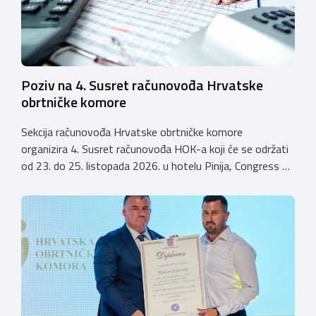
Poziv na 4. Susret računovođa Hrvatske
obrtničke komore
Sekcija računovođa Hrvatske obrtničke komore
organizira 4. Susret računovođa HOK-a koji će se održati
od 23. do 25. listopada 2026. u hotelu Pinija, Congress &
Event Center Zadar (Petrčane). Susret će službeno biti
otvoren u petak, 23. listopada 2026. u
poslijepodnevnim, uz uvodno predavanje i pozdrav
domaćina. Tijekom subote, 24. listopada, održavat će se
predavanja, interaktivne radionice te okrugli stolovi na
aktualne teme. […]