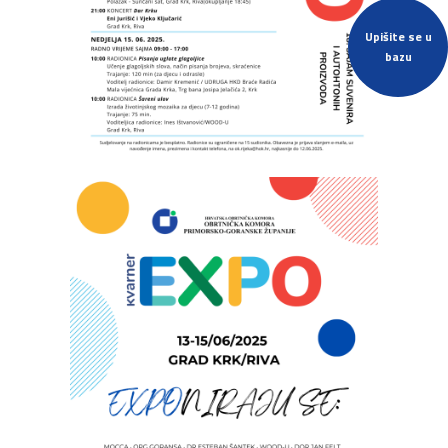
Upišite se u
bazu