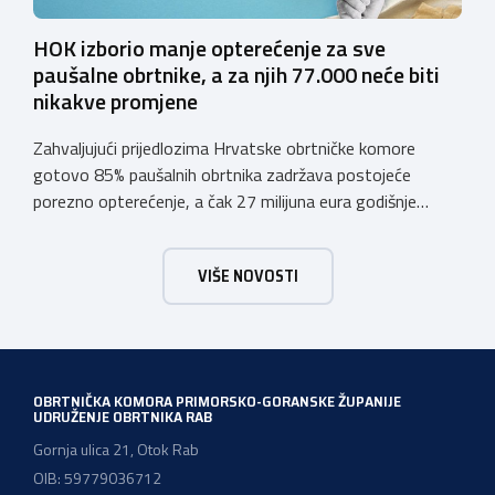
HOK izborio manje opterećenje za sve
paušalne obrtnike, a za njih 77.000 neće biti
nikakve promjene
Zahvaljujući prijedlozima Hrvatske obrtničke komore
gotovo 85% paušalnih obrtnika zadržava postojeće
porezno opterećenje, a čak 27 milijuna eura godišnje
ostat će hrvatskim obrtnicima Hrvatska obrtnička
komora pozdravlja odluku Vlade Republike Hrvatske da u
VIŠE NOVOSTI
konačnom prijedlogu poreznih izmjena prihvati ključne
prijedloge HOK-a iznesene tijekom intenzivnog dijaloga s
Ministarstvom financija. Najvažniji među njima jest
zadržavanje postojećeg modela […]
OBRTNIČKA KOMORA PRIMORSKO-GORANSKE ŽUPANIJE
UDRUŽENJE OBRTNIKA RAB
Gornja ulica 21, Otok Rab
OIB: 59779036712