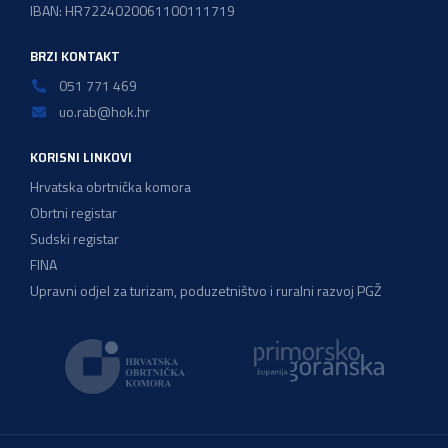
IBAN: HR7224020061100111719
BRZI KONTAKT
051 771 469
uo.rab@hok.hr
KORISNI LINKOVI
Hrvatska obrtnička komora
Obrtni registar
Sudski registar
FINA
Upravni odjel za turizam, poduzetništvo i ruralni razvoj PGŽ