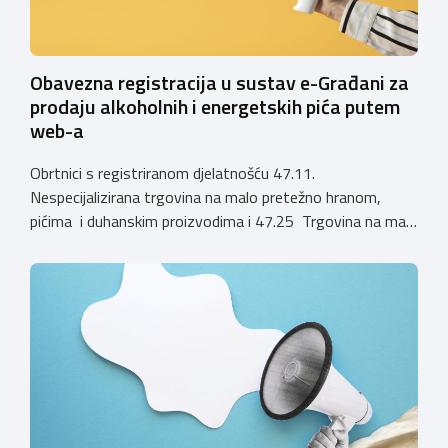
Obavezna registracija u sustav e-Građani za
prodaju alkoholnih i energetskih pića putem
web-a
Obrtnici s registriranom djelatnošću 47.11.
Nespecijalizirana trgovina na malo pretežno hranom,
pićima i duhanskim proizvodima i 47.25 Trgovina na malo
pićima, koji putem webshopa prodaju alkoholna pića, pića
koja sadrže alkohol i energetska pića dužni su uskladiti
svoje poslovne procese i osigurati tehničko rješenje za
vjerodostojnu provjeru punoljetnosti kupca putem
sustava e-Građani ili putem mobilne […]