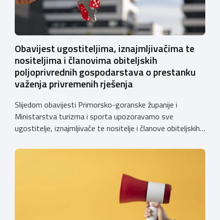
Obavijest ugostiteljima, iznajmljivačima te
nositeljima i članovima obiteljskih
poljoprivrednih gospodarstava o prestanku
važenja privremenih rješenja
Slijedom obavijesti Primorsko-goranske županije i
Ministarstva turizma i sporta upozoravamo sve
ugostitelje, iznajmljivače te nositelje i članove obiteljskih
poljoprivrednih gospodarstava o prestanku važenja
privremenih rješenja izdanih sukladno Zakonu o
ugostiteljskoj djelatnosti. Ministarstvo podsjeća da se od
1. siječnja 2025. godine više ne mogu podnositi novi
zahtjevi za izdavanje privremenih rješenja, dok već izdana
privremena rješenja […]