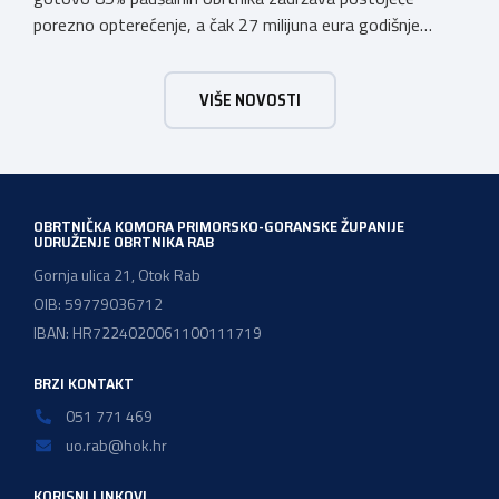
porezno opterećenje, a čak 27 milijuna eura godišnje
ostat će hrvatskim obrtnicima Hrvatska obrtnička
komora pozdravlja odluku Vlade Republike Hrvatske da u
VIŠE NOVOSTI
konačnom prijedlogu poreznih izmjena prihvati ključne
prijedloge HOK-a iznesene tijekom intenzivnog dijaloga s
Ministarstvom financija. Najvažniji među njima jest
zadržavanje postojećeg modela […]
OBRTNIČKA KOMORA PRIMORSKO-GORANSKE ŽUPANIJE
UDRUŽENJE OBRTNIKA RAB
Gornja ulica 21, Otok Rab
OIB: 59779036712
IBAN: HR7224020061100111719
BRZI KONTAKT
051 771 469
uo.rab@hok.hr
KORISNI LINKOVI