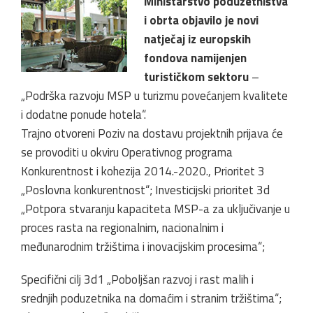
Ministarstvo poduzetništva
i obrta objavilo je novi
natječaj iz europskih
fondova namijenjen
turističkom sektoru
–
„Podrška razvoju MSP u turizmu povećanjem kvalitete
i dodatne ponude hotela“.
Trajno otvoreni Poziv na dostavu projektnih prijava će
se provoditi u okviru Operativnog programa
Konkurentnost i kohezija 2014.-2020., Prioritet 3
„Poslovna konkurentnost“; Investicijski prioritet 3d
„Potpora stvaranju kapaciteta MSP-a za uključivanje u
proces rasta na regionalnim, nacionalnim i
međunarodnim tržištima i inovacijskim procesima“;
Specifični cilj 3d1 „Poboljšan razvoj i rast malih i
srednjih poduzetnika na domaćim i stranim tržištima“;