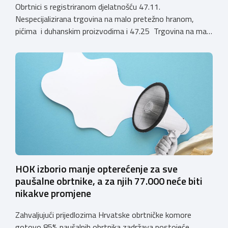
Obrtnici s registriranom djelatnošću 47.11.
Nespecijalizirana trgovina na malo pretežno hranom,
pićima i duhanskim proizvodima i 47.25 Trgovina na malo
pićima, koji putem webshopa prodaju alkoholna pića, pića
koja sadrže alkohol i energetska pića dužni su uskladiti
svoje poslovne procese i osigurati tehničko rješenje za
vjerodostojnu provjeru punoljetnosti kupca putem
sustava e-Građani ili putem mobilne […]
HOK izborio manje opterećenje za sve
paušalne obrtnike, a za njih 77.000 neće biti
nikakve promjene
Zahvaljujući prijedlozima Hrvatske obrtničke komore
gotovo 85% paušalnih obrtnika zadržava postojeće