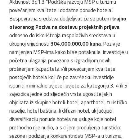
Aktivnost 3d1.3 “Podrška razvoju MSP u turizmu
povećanjem kvalitete i dodatne ponude hotela”.
Bespovratna sredstva dodjeljivat će se putem
trajno
otvorenog Poziva na dostavu projektnih prijava
odnosno do iskorištenja raspoloživih sredstava u
ukupnoj vrijednosti
304.000.000,00 kuna
. Poziv je
namijenjen MSP-ima kako bi se potaknule investicije u
početna ulaganja povezana s izgradnjom novih,
proširenjem kapaciteta i/ili povećanjem kvalitete
postojećih hotela koji će po završetku investicije
ispuniti minimalne uvjete i uvjete za kategoriju 3, 4 ili 5
zvjezdica jedne od sljedećih vrsta ugostiteljskih
objekata iz skupine hoteli: hotel, aparthotel, turističko
naselje, hotel baština ili difuzni hotel, uključujući
diversifikaciju ponude hotela na usluge koje hotel
prethodno nije nudio, a s ciljem produljenja turističke
sezone i podizanja konkurentnosti MSP-a u turizmu.