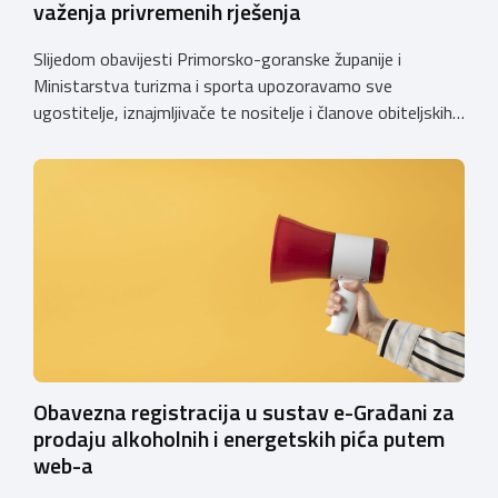
važenja privremenih rješenja
Slijedom obavijesti Primorsko-goranske županije i
Ministarstva turizma i sporta upozoravamo sve
ugostitelje, iznajmljivače te nositelje i članove obiteljskih
poljoprivrednih gospodarstava o prestanku važenja
privremenih rješenja izdanih sukladno Zakonu o
ugostiteljskoj djelatnosti. Ministarstvo podsjeća da se od
1. siječnja 2025. godine više ne mogu podnositi novi
zahtjevi za izdavanje privremenih rješenja, dok već izdana
privremena rješenja […]
Obavezna registracija u sustav e-Građani za
prodaju alkoholnih i energetskih pića putem
web-a