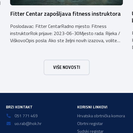
Fitter Centar zapošljava fitness instruktora
Poslodavac: Fitter CentarRadno mjesto: Fitness
instruktorRok prijave: 2023-06-30Mjesto rada: Rijeka /
ViškovoOpis posla: Ako ste željni novih izazova, volite
fleksibilno radno vrijeme, dobru atmosferu i razgovor s
ljudima, Fitter je pravo mjesto za vas !Komunikativnost,
energičnost, pozitivan stav prema radu i ljubaznost su
VIŠE NOVOSTI
neke od osobina koje su ključne za biti kvalitetan osobni
trener. Email: […]
BRZI KONTAKT
KORISNI LINKOVI
051 771 469
Hrvatska obrtnička komora
uo.rab@hok.hr
Obrtni registar
Sudski registar