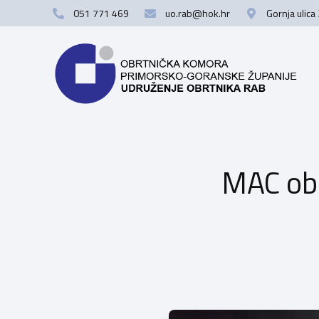
051 771 469
uo.rab@hok.hr
Gornja ulica
MAC obr