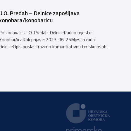
U.O. Predah – Delnice zapošljava
konobara/konobaricu
Poslodavac: U. O. Predah-DelniceRadno mjesto:
Konobar/icaRok prijave: 2023-06-25Mjesto rada:
DelniceOpis posla: Tražimo komunikativnu timsku osobu
za rad u caffe baru – kavani.Rad u smjenama, slobodni
dani osigurani.Poželjno iskustvo. Email: tatjana@centar-
delnice.hrBroj telefona: 0993480433