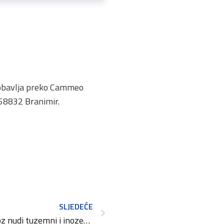
se obavlja preko Cammeo
858832 Branimir.
SLJEDEĆE
MAC Obrt za taksi prijevoz nudi tuzemni i inozemni prijevoz putnika