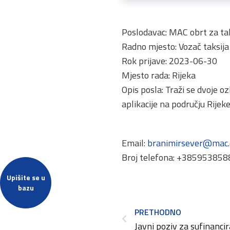
Poslodavac: MAC obrt za tak
Radno mjesto: Vozač taksija 
Rok prijave: 2023-06-30
Mjesto rada: Rijeka
Opis posla: Traži se dvoje 
aplikacije na području Rije
Email:
branimirsever@mac
Broj telefona: +38595385
Upišite se u
bazu
PRETHODNO