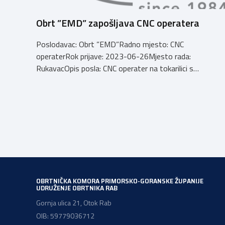
Obrt ”EMD” zapošljava CNC operatera
Poslodavac: Obrt ”EMD”Radno mjesto: CNC
operaterRok prijave: 2023-06-26Mjesto rada:
RukavacOpis posla: CNC operater na tokarilici s
iskustvom, znanje programiranja na Haas strojevima
prednost Email: info@emd.hrBroj telefona:
0915312911
OBRTNIČKA KOMORA PRIMORSKO-GORANSKE ŽUPANIJE
UDRUŽENJE OBRTNIKA RAB
Gornja ulica 21, Otok Rab
OIB: 59779036712