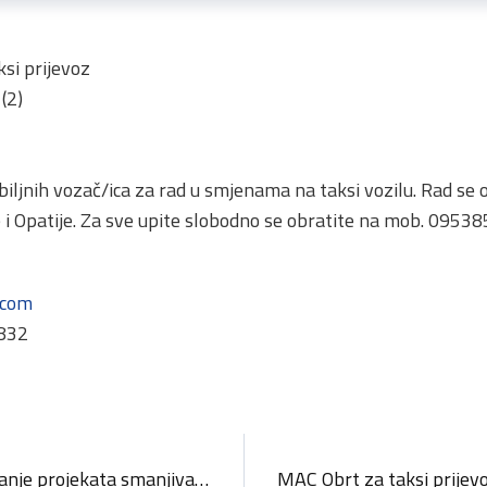
si prijevoz
(2)
ozbiljnih vozač/ica za rad u smjenama na taksi vozilu. Rad 
ke i Opatije. Za sve upite slobodno se obratite na mob. 0953
.com
8832
Javni poziv za sufinanciranje projekata smanjivanja potrošnje tvari koje oštećuju ozonski sloj