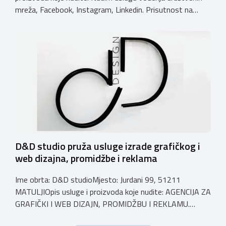
mreža, Facebook, Instagram, Linkedin. Prisutnost na
društvenim mrežama je nužna, no nemaju se svi brandovi
vremena posvetiti vođenju svojih profila. Ukoliko ne želite
zapošljavati još jednu osobu, mogu vam pomoći i preuzeti
taj dio oko strategije i vođenja vaših društvenih mreža […]
D&D studio pruža usluge izrade grafičkog i
web dizajna, promidžbe i reklama
Ime obrta: D&D studioMjesto: Jurdani 99, 51211
MATULJIOpis usluge i proizvoda koje nudite: AGENCIJA ZA
GRAFIČKI I WEB DIZAJN, PROMIDŽBU I REKLAMU.
VELEPRODAJA Email: ddstudio.diana@gmail.comBroj