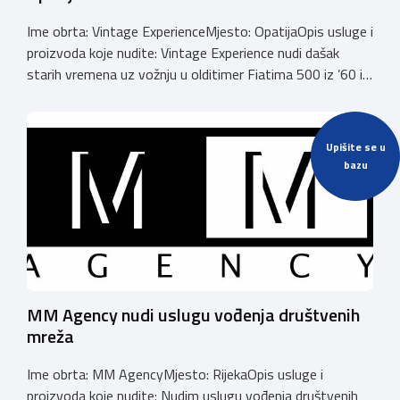
Ime obrta: Vintage ExperienceMjesto: OpatijaOpis usluge i
proizvoda koje nudite: Vintage Experience nudi dašak
starih vremena uz vožnju u olditimer Fiatima 500 iz ’60 i
’70 godina prošlog stoljeća. Vožnja, ture, posebni događaji
i piknik, sve kreće od 59€.Nazovite nas na 0996605600 ili
provjerite sve na našem web-u
Upišite se u
https://vintageexperience.eu/.Veselimo se vidjeti vas.
bazu
Email: vintageopatija@gmail.comBroj telefona: […]
MM Agency nudi uslugu vođenja društvenih
mreža
Ime obrta: MM AgencyMjesto: RijekaOpis usluge i
proizvoda koje nudite: Nudim uslugu vođenja društvenih