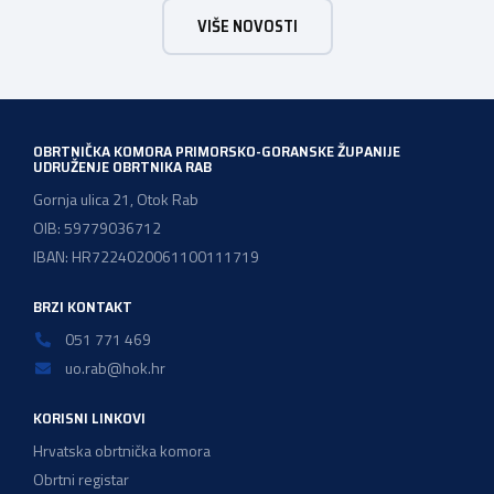
telefona: 051279273
VIŠE NOVOSTI
OBRTNIČKA KOMORA PRIMORSKO-GORANSKE ŽUPANIJE
UDRUŽENJE OBRTNIKA RAB
Gornja ulica 21, Otok Rab
OIB: 59779036712
IBAN: HR7224020061100111719
BRZI KONTAKT
051 771 469
uo.rab@hok.hr
KORISNI LINKOVI
Hrvatska obrtnička komora
Obrtni registar