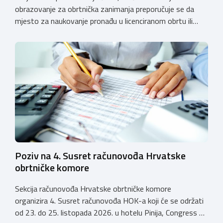
obrazovanje za obrtnička zanimanja preporučuje se da
mjesto za naukovanje pronađu u licenciranom obrtu ili
pravnoj osobi. Hrvatska obrtnička komora poziva obrtnike
koji još nemaju licenciju da pokrenu postupak
licenciranja kako bi budućim učenicima omogućili
kvalitetno i sigurno stjecanje praktičnih znanja, a
istodobno ulagali u razvoj […]
Poziv na 4. Susret računovođa Hrvatske
obrtničke komore
Sekcija računovođa Hrvatske obrtničke komore
organizira 4. Susret računovođa HOK-a koji će se održati
od 23. do 25. listopada 2026. u hotelu Pinija, Congress &