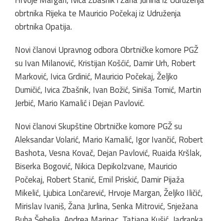
obrtnika Rijeka te Mauricio Počekaj iz Udruženja
obrtnika Opatija.
Novi članovi Upravnog odbora Obrtničke komore PGŽ
su Ivan Milanović, Kristijan Košćić, Damir Urh, Robert
Marković, Ivica Grdinić, Mauricio Počekaj, Željko
Dumičić, Ivica Zbašnik, Ivan Božić, Siniša Tomić, Martin
Jerbić, Mario Kamalić i Dejan Pavlović.
Novi članovi Skupštine Obrtničke komore PGŽ su
Aleksandar Volarić, Mario Kamalić, Igor Ivančić, Robert
Bashota, Vesna Kovač, Dejan Pavlović, Ruaida Kršlak,
Biserka Bogović, Nikica Depikolzvane, Mauricio
Počekaj, Robert Stanić, Emil Priskić, Damir Pijaža
Mikelić, Ljubica Lončarević, Hrvoje Margan, Željko Iličić,
Mirislav Ivaniš, Žana Jurlina, Senka Mitrović, Snježana
Buha Šebelja, Andrea Marinac, Tatjana Kušić, Jadranka