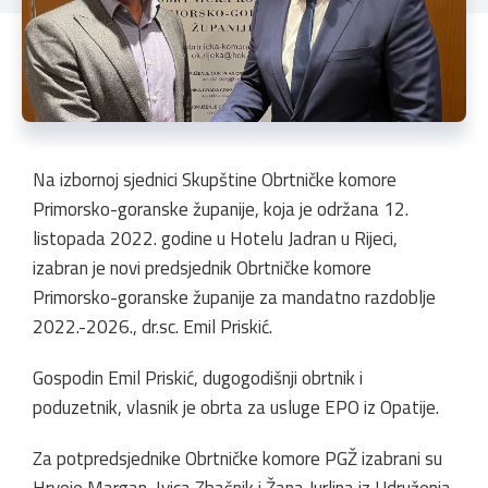
Na izbornoj sjednici Skupštine Obrtničke komore
Primorsko-goranske županije, koja je održana 12.
listopada 2022. godine u Hotelu Jadran u Rijeci,
izabran je novi predsjednik Obrtničke komore
Primorsko-goranske županije za mandatno razdoblje
2022.-2026., dr.sc. Emil Priskić.
Gospodin Emil Priskić, dugogodišnji obrtnik i
poduzetnik, vlasnik je obrta za usluge EPO iz Opatije.
Za potpredsjednike Obrtničke komore PGŽ izabrani su
Hrvoje Margan, Ivica Zbašnik i Žana Jurlina iz Udruženja