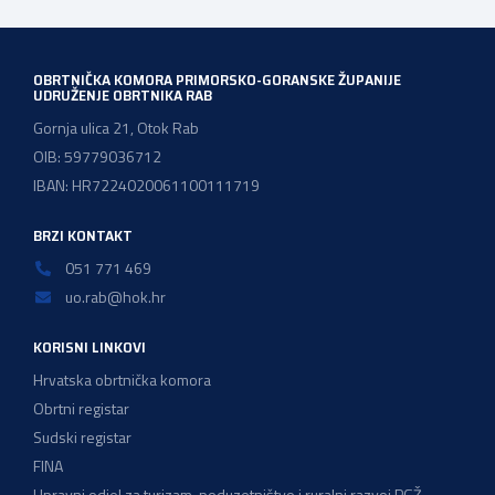
majstorskih ispita položeno […]
OBRTNIČKA KOMORA PRIMORSKO-GORANSKE ŽUPANIJE
UDRUŽENJE OBRTNIKA RAB
Gornja ulica 21, Otok Rab
OIB: 59779036712
IBAN: HR7224020061100111719
BRZI KONTAKT
051 771 469
uo.rab@hok.hr
KORISNI LINKOVI
Hrvatska obrtnička komora
Obrtni registar
Sudski registar
FINA
Upravni odjel za turizam, poduzetništvo i ruralni razvoj PGŽ