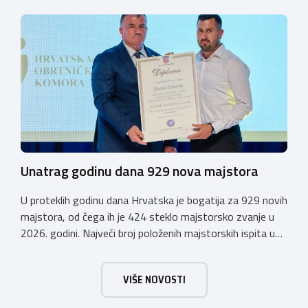
Event Center Zadar (Petrčane). Susret će službeno biti
otvoren u petak, 23. listopada 2026. u
poslijepodnevnim, uz uvodno predavanje i pozdrav
domaćina. Tijekom subote, 24. listopada, održavat će se
predavanja, interaktivne radionice te okrugli stolovi na
aktualne teme. […]
Unatrag godinu dana 929 nova majstora
U proteklih godinu dana Hrvatska je bogatija za 929 novih
majstora, od čega ih je 424 steklo majstorsko zvanje u
2026. godini. Najveći broj položenih majstorskih ispita u
posljednjih godinu dana bio je u majstorskim zvanjima
majstor elektroinstalater, majstor frizer, majstor
VIŠE NOVOSTI
vodoinstalatera, instalatera grijanja i klimatizacije te
majstora automehaničara. Najveći broj navedenih