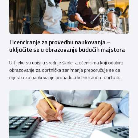
Licenciranje za provedbu naukovanja –
uključite se u obrazovanje budućih majstora
U tijeku su upisi u srednje škole, a učenicima koji odabiru
obrazovanje za obrtnička zanimanja preporučuje se da
mjesto za naukovanje pronađu u licenciranom obrtu ili
pravnoj osobi. Hrvatska obrtnička komora poziva obrtnike
koji još nemaju licenciju da pokrenu postupak
licenciranja kako bi budućim učenicima omogućili
kvalitetno i sigurno stjecanje praktičnih znanja, a
istodobno ulagali u razvoj […]