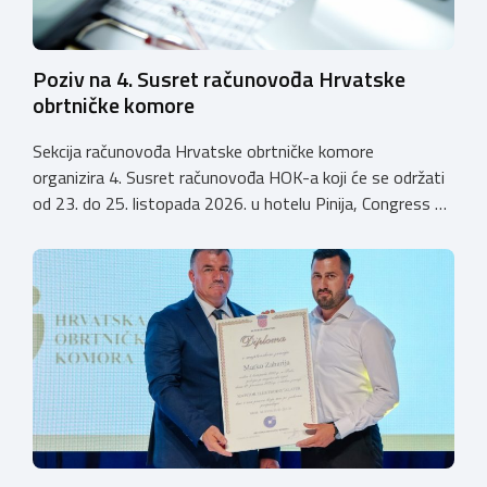
Poziv na 4. Susret računovođa Hrvatske
obrtničke komore
Sekcija računovođa Hrvatske obrtničke komore
organizira 4. Susret računovođa HOK-a koji će se održati
od 23. do 25. listopada 2026. u hotelu Pinija, Congress &
Event Center Zadar (Petrčane). Susret će službeno biti
otvoren u petak, 23. listopada 2026. u
poslijepodnevnim, uz uvodno predavanje i pozdrav
domaćina. Tijekom subote, 24. listopada, održavat će se
predavanja, interaktivne radionice te okrugli stolovi na
aktualne teme. […]