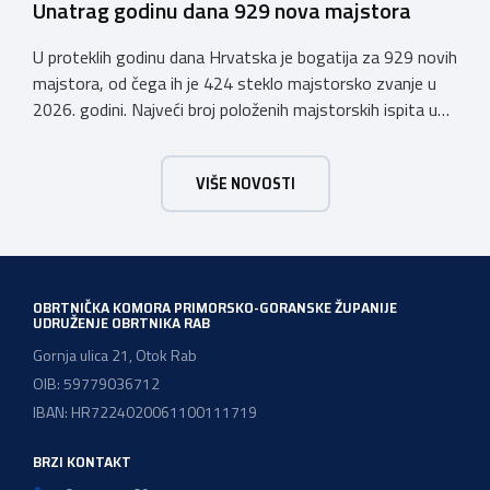
Unatrag godinu dana 929 nova majstora
U proteklih godinu dana Hrvatska je bogatija za 929 novih
majstora, od čega ih je 424 steklo majstorsko zvanje u
2026. godini. Najveći broj položenih majstorskih ispita u
posljednjih godinu dana bio je u majstorskim zvanjima
majstor elektroinstalater, majstor frizer, majstor
VIŠE NOVOSTI
vodoinstalatera, instalatera grijanja i klimatizacije te
majstora automehaničara. Najveći broj navedenih
majstorskih ispita položeno […]
OBRTNIČKA KOMORA PRIMORSKO-GORANSKE ŽUPANIJE
UDRUŽENJE OBRTNIKA RAB
Gornja ulica 21, Otok Rab
OIB: 59779036712
IBAN: HR7224020061100111719
BRZI KONTAKT