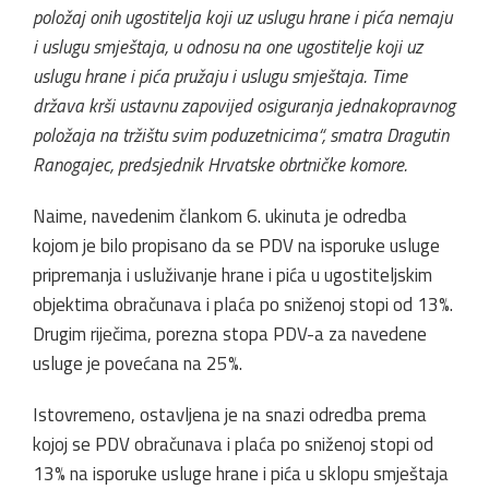
položaj onih ugostitelja koji uz uslugu hrane i pića nemaju
i uslugu smještaja, u odnosu na one ugostitelje koji uz
uslugu hrane i pića pružaju i uslugu smještaja. Time
država krši ustavnu zapovijed osiguranja jednakopravnog
položaja na tržištu svim poduzetnicima“, smatra Dragutin
Ranogajec, predsjednik Hrvatske obrtničke komore.
Naime, navedenim člankom 6. ukinuta je odredba
kojom je bilo propisano da se PDV na isporuke usluge
pripremanja i usluživanje hrane i pića u ugostiteljskim
objektima obračunava i plaća po sniženoj stopi od 13%.
Drugim riječima, porezna stopa PDV-a za navedene
usluge je povećana na 25%.
Istovremeno, ostavljena je na snazi odredba prema
kojoj se PDV obračunava i plaća po sniženoj stopi od
13% na isporuke usluge hrane i pića u sklopu smještaja