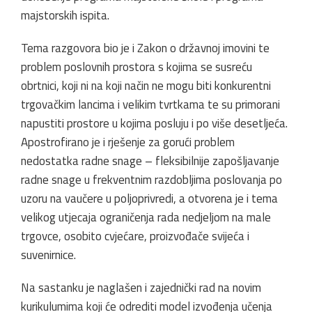
majstorskih ispita.
Tema razgovora bio je i Zakon o državnoj imovini te
problem poslovnih prostora s kojima se susreću
obrtnici, koji ni na koji način ne mogu biti konkurentni
trgovačkim lancima i velikim tvrtkama te su primorani
napustiti prostore u kojima posluju i po više desetljeća.
Apostrofirano je i rješenje za gorući problem
nedostatka radne snage – fleksibilnije zapošljavanje
radne snage u frekventnim razdobljima poslovanja po
uzoru na vaučere u poljoprivredi, a otvorena je i tema
velikog utjecaja ograničenja rada nedjeljom na male
trgovce, osobito cvjećare, proizvođače svijeća i
suvenirnice.
Na sastanku je naglašen i zajednički rad na novim
kurikulumima koji će odrediti model izvođenja učenja