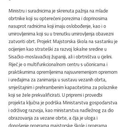
Ministru i suradnicima je skrenuta pažnja na mlade
obrtnike koji su opterećeni porezima i doprinosima
nasuprot radnicima koji imaju oslobođenje, kao i o
umirovljenima koji su u trenutku umirovljenja obavezni
zatvoriti obrt. Projekt Majstorska škola na sastanku je
ocijenjen kao strateški za razvoj lokalne sredine u
Sisačko-moslavačkoj županiji, ali i obrtništva u cjelini.
Riječ je o multifunkcionalnom centru s učionicama i
praktikumima opremljenima najsuvremenijom opremom
i uređajima za zanimanja u sustavu vezanih obrta,
smještajnim i prehrambenim kapacitetima za polaznike
koji se žele prekvalificirati. U pripremi i provedbi
projekta ključna je podrška Ministarstva gospodarstva
i održivog razvoja, kao ministarstva nadležnog za dio
obrazovanja za vezane obrte, a čija je uloga i
donošenje programa majstorske škole i programa