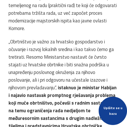
temeljenog na radu (praktični rad) te koji će odgovarati
potrebama tržišta rada, uz već započet proces
modernizacije majstorskih ispita kao javne ovlasti
Komore.
„Obrtništvo je važno za hrvatsko gospodarstvo i
očuvanje i razvoj lokalnih sredina i kao takvo ćemo ga
tretirati. Resorno Ministarstvo nastavit će čvrsto
stajati uz hrvatske obrtnike i biti snažna podrška u
unapređenju poslovnog okruženja za njihovo
poslovanje, ali i pri odgovoru na učestale izazove i
njihovom prevladavanju“,
istaknuo je ministar Habijan
i najavio nastavak promptnog rješavanja problema
koji muče obrtništvo, počevši s radnim sastankom
Upišite se u
na temu ograničenja rada nedjeljom te
bazu
međuresornim sastancima s drugim nadležnim
tijelima i predstavnicima Hrvatske obrtničke