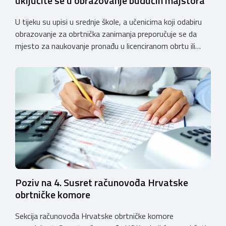
uključite se u obrazovanje budućih majstora
U tijeku su upisi u srednje škole, a učenicima koji odabiru
obrazovanje za obrtnička zanimanja preporučuje se da
mjesto za naukovanje pronađu u licenciranom obrtu ili
pravnoj osobi. Hrvatska obrtnička komora poziva obrtnike
koji još nemaju licenciju da pokrenu postupak
licenciranja kako bi budućim učenicima omogućili
kvalitetno i sigurno stjecanje praktičnih znanja, a
istodobno ulagali u razvoj […]
Poziv na 4. Susret računovođa Hrvatske
obrtničke komore
Sekcija računovođa Hrvatske obrtničke komore