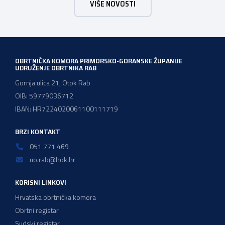
VIŠE NOVOSTI
vodoinstalatera, instalatera grijanja i klimatizacije te
majstora automehaničara. Najveći broj navedenih
majstorskih ispita položeno […]
OBRTNIČKA KOMORA PRIMORSKO-GORANSKE ŽUPANIJE
UDRUŽENJE OBRTNIKA RAB
Gornja ulica 21, Otok Rab
OIB: 59779036712
IBAN: HR7224020061100111719
BRZI KONTAKT
051 771 469
uo.rab@hok.hr
KORISNI LINKOVI
Hrvatska obrtnička komora
Obrtni registar
Sudski registar