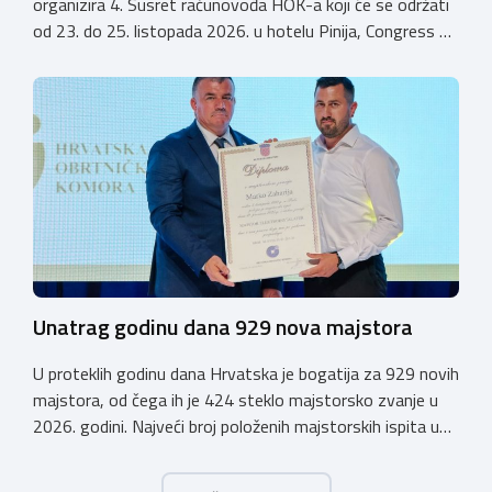
organizira 4. Susret računovođa HOK-a koji će se održati
od 23. do 25. listopada 2026. u hotelu Pinija, Congress &
Event Center Zadar (Petrčane). Susret će službeno biti
otvoren u petak, 23. listopada 2026. u
poslijepodnevnim, uz uvodno predavanje i pozdrav
domaćina. Tijekom subote, 24. listopada, održavat će se
predavanja, interaktivne radionice te okrugli stolovi na
aktualne teme. […]
Unatrag godinu dana 929 nova majstora
U proteklih godinu dana Hrvatska je bogatija za 929 novih
majstora, od čega ih je 424 steklo majstorsko zvanje u
2026. godini. Najveći broj položenih majstorskih ispita u
posljednjih godinu dana bio je u majstorskim zvanjima
majstor elektroinstalater, majstor frizer, majstor