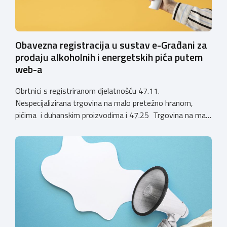
Obavezna registracija u sustav e-Građani za
prodaju alkoholnih i energetskih pića putem
web-a
Obrtnici s registriranom djelatnošću 47.11.
Nespecijalizirana trgovina na malo pretežno hranom,
pićima i duhanskim proizvodima i 47.25 Trgovina na malo
pićima, koji putem webshopa prodaju alkoholna pića, pića
koja sadrže alkohol i energetska pića dužni su uskladiti
svoje poslovne procese i osigurati tehničko rješenje za
vjerodostojnu provjeru punoljetnosti kupca putem
sustava e-Građani ili putem mobilne […]