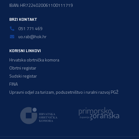
IBAN: HR7224020061100111719
BRZI KONTAKT
051 771 469
uo.rab@hok.hr
KORISNI LINKOVI
Hrvatska obrtnička komora
Obrtni registar
Sudski registar
FINA
Upravni odjel za turizam, poduzetništvo i ruralni razvoj PGŽ