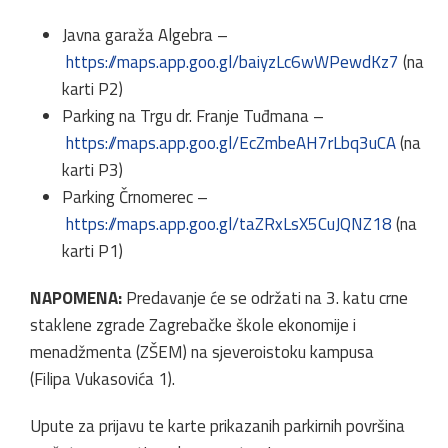
Javna garaža Algebra –
https://maps.app.goo.gl/baiyzLc6wWPewdKz7
(na
karti P2)
Parking na Trgu dr. Franje Tuđmana –
https://maps.app.goo.gl/EcZmbeAH7rLbq3uCA
(na
karti P3)
Parking Črnomerec –
https://maps.app.goo.gl/taZRxLsX5CuJQNZ18
(na
karti P1)
NAPOMENA:
Predavanje će se održati na 3. katu crne
staklene zgrade Zagrebačke škole ekonomije i
menadžmenta (ZŠEM) na sjeveroistoku kampusa
(Filipa Vukasovića 1).
Upute za prijavu te karte prikazanih parkirnih površina