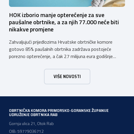
HOK izborio manje opterećenje za sve
paušalne obrtnike, a za njih 77.000 neće biti
nikakve promjene
Zahvaljujući prijedlozima Hrvatske obrtničke komore
gotovo 85% paušalnih obrtnika zadržava postojeće
porezno opterećenje, a čak 27 milijuna eura godišnje
ostat će hrvatskim obrtnicima Hrvatska obrtnička
komora pozdravlja odluku Vlade Republike Hrvatske da u
VIŠE NOVOSTI
konačnom prijedlogu poreznih izmjena prihvati ključne
prijedloge HOK-a iznesene tijekom intenzivnog dijaloga s
Ministarstvom financija. Najvažniji među njima jest
zadržavanje postojećeg modela […]
OBRTNIČKA KOMORA PRIMORSKO-GORANSKE ŽUPANIJE
UDRUŽENJE OBRTNIKA RAB
Gornja ulica 21, Otok Rab
OIB: 59779036712