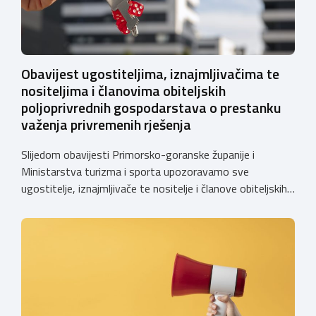
Obavijest ugostiteljima, iznajmljivačima te
nositeljima i članovima obiteljskih
poljoprivrednih gospodarstava o prestanku
važenja privremenih rješenja
Slijedom obavijesti Primorsko-goranske županije i
Ministarstva turizma i sporta upozoravamo sve
ugostitelje, iznajmljivače te nositelje i članove obiteljskih
poljoprivrednih gospodarstava o prestanku važenja
privremenih rješenja izdanih sukladno Zakonu o
ugostiteljskoj djelatnosti. Ministarstvo podsjeća da se od
1. siječnja 2025. godine više ne mogu podnositi novi
zahtjevi za izdavanje privremenih rješenja, dok već izdana
privremena rješenja […]