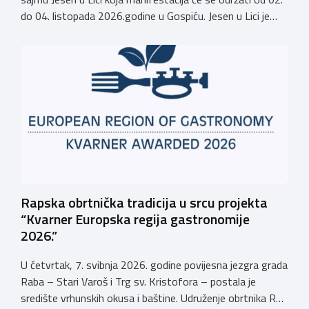
do 04. listopada 2026.godine u Gospiću. Jesen u Lici je
izložba tradicijskih proizvoda koja se po 28. puta održava
u Gospiću i prerasla je u najznačajnjiju gospodarsku,
kulturnu i etno manifestaciju na području Ličko-senjske
županije. Organizator izložbe […]
Rapska obrtnička tradicija u srcu projekta
“Kvarner Europska regija gastronomije
2026.”
U četvrtak, 7. svibnja 2026. godine povijesna jezgra grada
Raba – Stari Varoš i Trg sv. Kristofora – postala je
središte vrhunskih okusa i baštine. Udruženje obrtnika Rab