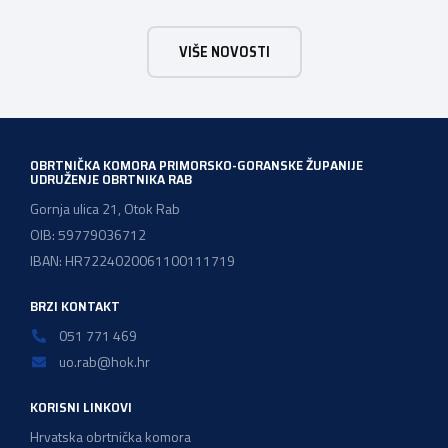
s ponosom je sudjelovalo u svečanom otvaranju
manifestacije kojom Kvarner i službeno započinje svoju
VIŠE NOVOSTI
godinu kao Europska regija gastronomije. Pod sloganom
Kvarner za stolom – Povratak baštini, […]
OBRTNIČKA KOMORA PRIMORSKO-GORANSKE ŽUPANIJE
UDRUŽENJE OBRTNIKA RAB
Gornja ulica 21, Otok Rab
OIB: 59779036712
IBAN: HR7224020061100111719
BRZI KONTAKT
051 771 469
uo.rab@hok.hr
KORISNI LINKOVI
Hrvatska obrtnička komora