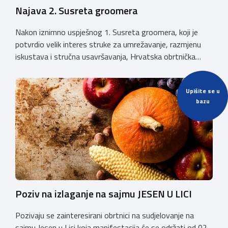
Najava 2. Susreta groomera
Nakon iznimno uspješnog 1. Susreta groomera, koji je
potvrdio velik interes struke za umrežavanje, razmjenu
iskustava i stručna usavršavanja, Hrvatska obrtnička
komora organizira 2. Susret groomera HOK-a, koji će se
održati 12. rujna u Kongresnom centru na Zagrebačkom
Upišite se u
velesajmu. Susret će i ove godine okupiti groomere,
bazu
stručnjake i zaljubljenike u njegu pasa iz cijele Hrvatske,
[…]
Poziv na izlaganje na sajmu JESEN U LICI
Pozivaju se zainteresirani obrtnici na sudjelovanje na
sajmu Jesen u Lici koja manifestacija će se održati od 02.