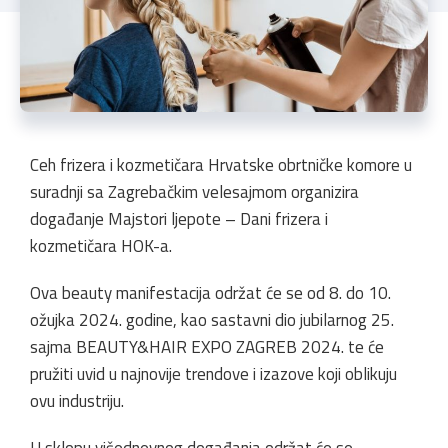
Ceh frizera i kozmetičara Hrvatske obrtničke komore u
suradnji sa Zagrebačkim velesajmom organizira
događanje Majstori ljepote – Dani frizera i
kozmetičara HOK-a.
Ova beauty manifestacija održat će se od 8. do 10.
ožujka 2024. godine, kao sastavni dio jubilarnog 25.
sajma BEAUTY&HAIR EXPO ZAGREB 2024. te će
pružiti uvid u najnovije trendove i izazove koji oblikuju
ovu industriju.
U sklopu višednevnog događanja održat će se