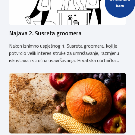
bazu
Najava 2. Susreta groomera
Nakon iznimno uspješnog 1. Susreta groomera, koji je
potvrdio velik interes struke za umrežavanje, razmjenu
iskustava i stručna usavršavanja, Hrvatska obrtnička
komora organizira 2. Susret groomera HOK-a, koji će se
održati 12. rujna u Kongresnom centru na Zagrebačkom
velesajmu. Susret će i ove godine okupiti groomere,
stručnjake i zaljubljenike u njegu pasa iz cijele Hrvatske,
[…]