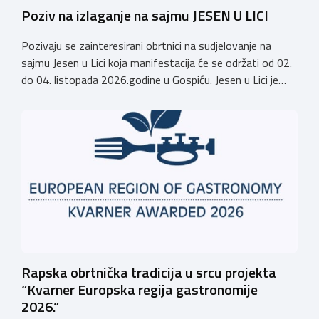
Poziv na izlaganje na sajmu JESEN U LICI
Pozivaju se zainteresirani obrtnici na sudjelovanje na
sajmu Jesen u Lici koja manifestacija će se održati od 02.
do 04. listopada 2026.godine u Gospiću. Jesen u Lici je
izložba tradicijskih proizvoda koja se po 28. puta održava
u Gospiću i prerasla je u najznačajnjiju gospodarsku,
kulturnu i etno manifestaciju na području Ličko-senjske
županije. Organizator izložbe […]
Rapska obrtnička tradicija u srcu projekta
“Kvarner Europska regija gastronomije
2026.”