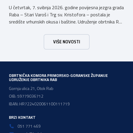
U četvrtak, 7. svibnja 2026. godine povijesna jezgra grada
Raba – Stari Varoš i Trg sv. Kristofora – postala je
središte vrhunskih okusa i baštine. Udruženje obrtnika Rab
s ponosom je sudjelovalo u svečanom otvaranju
manifestacije kojom Kvarner i službeno započinje svoju
VIŠE NOVOSTI
godinu kao Europska regija gastronomije. Pod sloganom
Kvarner za stolom – Povratak baštini, […]
OBRTNIČKA KOMORA PRIMORSKO-GORANSKE ŽUPANIJE
UDRUŽENJE OBRTNIKA RAB
Gornja ulica 21, Otok Rab
OIB: 59779036712
IBAN: HR7224020061100111719
BRZI KONTAKT
051 771 469