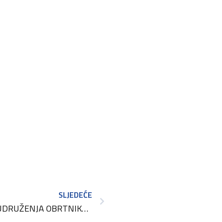
SLJEDEĆE
VEČER ZA PAMĆENJE – UDRUŽENJA OBRTNIKA OPATIJA SVEČANO JE PROSLAVILO 50. GODINA USPJEŠNOG RADA