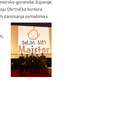
rimorsko-goranske županije,
 koju Obrtnička komora
kih zanimanja osmašima s
c,