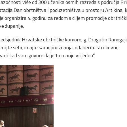
 nazočnosti više od 300 učenika osmih razreda s područja P
tacija Dan obrtništva i poduzetništva u prostoru Art kina,
e organizira 4. godinu za redom s ciljem promocije obrtnič
e županije.
 predsjednik Hrvatske obrtničke komore, g. Dragutin Ranogaje
Vjerujte sebi, imajte samopouzdanja, odaberite strukovno
vati kad vam govore da je to manje vrijedno“.