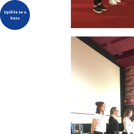
Upišite se u
bazu