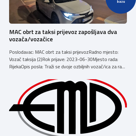
bazu
MAC obrt za taksi prijevoz zapošljava dva
vozača/vozačice
Poslodavac: MAC obrt za taksi prijevozRadno mjesto:
Vozač taksija (2)Rok prijave: 2023-06-30Mjesto rada:
RijekaOpis posla: Traži se dvoje ozbiljnih vozač/ica za rad
u smjenama na taksi vozilu. Rad se obavlja preko
Cammeo aplikacije na području Rijeke i Opatije. Za sve
upite slobodno se obratite na mob. 0953858832
Branimir. Email: branimirsever@mac.comBroj telefona:
+385953858832