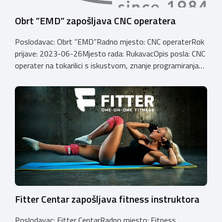
Obrt ”EMD” zapošljava CNC operatera
Poslodavac: Obrt ”EMD”Radno mjesto: CNC operaterRok
prijave: 2023-06-26Mjesto rada: RukavacOpis posla: CNC
operater na tokarilici s iskustvom, znanje programiranja
na Haas strojevima prednost Email: info@emd.hrBroj
telefona: 0915312911
Fitter Centar zapošljava fitness instruktora
Poslodavac: Fitter CentarRadno mjesto: Fitness