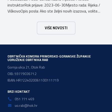
instruktorRok prijave: 2023-06-30Mjesto rada: Rijeka /
ViškovoOpis posla: Ako ste željni novih izazova, volite
fleksibilno radno vrijeme, dobru atmosferu i razgovor s
ljudima, Fitter je pravo mjesto za vas !Komunikativnost,
VIŠE NOVOSTI
energičnost, pozitivan stav prema radu i ljubaznost su
neke od osobina koje su ključne za biti kvalitetan osobni
trener. Email: […]
OBRTNIČKA KOMORA PRIMORSKO-GORANSKE ŽUPANIJE
UDRUŽENJE OBRTNIKA RAB
Gornja ulica 21, Otok Rab
OIB: 59779036712
IBAN: HR7224020061100111719
BRZI KONTAKT
051 771 469
uo.rab@hok.hr