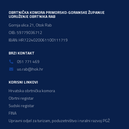
OBRTNIČKA KOMORA PRIMORSKO-GORANSKE ŽUPANIJE
UDRUŽENJE OBRTNIKA RAB
Gornja ulica 21, Otok Rab
OIB: 59779036712
IBAN: HR7224020061100111719
BRZI KONTAKT
051 771 469
uo.rab@hok.hr
KORISNI LINKOVI
Hrvatska obrtnička komora
Obrtni registar
Sudski registar
FINA
Upravni odjel za turizam, poduzetništvo i ruralni razvoj PGŽ