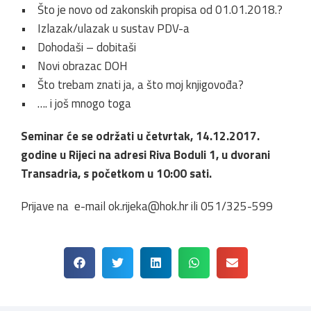
• Što je novo od zakonskih propisa od 01.01.2018.?
• Izlazak/ulazak u sustav PDV-a
• Dohodaši – dobitaši
• Novi obrazac DOH
• Što trebam znati ja, a što moj knjigovođa?
• …. i još mnogo toga
Seminar će se održati u četvrtak, 14.12.2017.
godine u Rijeci na adresi Riva Boduli 1, u dvorani
Transadria, s početkom u 10:00 sati.
Prijave na e-mail ok.rijeka@hok.hr ili 051/325-599