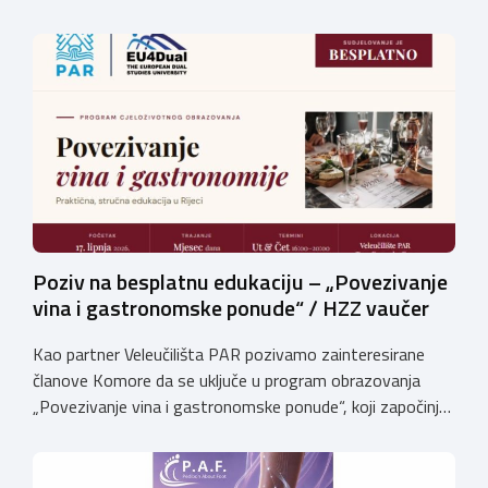
osposobljenosti: MAJSTORSKI ISPITI – studeni /
prosinac 2026. Pri Obrtničkoj komori Primorsko-goranske
županije djeluju Komisije za polaganje majstorskih ispita
za sljedeća MAJSTORSKA ZVANJA: Za pristup ispitu
potrebno je priložiti: Potvrdu o radnom iskustvu […]
Poziv na besplatnu edukaciju – „Povezivanje
vina i gastronomske ponude“ / HZZ vaučer
Kao partner Veleučilišta PAR pozivamo zainteresirane
članove Komore da se uključe u program obrazovanja
„Povezivanje vina i gastronomske ponude“, koji započinje
17. lipnja 2026. godine i održavat će se na Veleučilištu
PAR.Voditelj programa je dr. sc. Slobodan Ivanović,
profesor emeritus. Posebno ističemo kako je program za