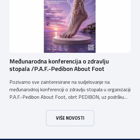
sve polaznike potpuno besplatan, budući da se financira
putem […]
Međunarodna konferencija o zdravlju
stopala /P.A.F.-Pedibon About Foot
Pozivamo sve zainteresirane na sudjelovanje na
međunarodnoj konferenciji o zdravlju stopala u organizaciji
P.A.F.-Pedibon About Foot, obrt PEDIBON, uz podršku
Obrtničke komore Primorsko-goranske županije i
Udruženja obrtnika Viškovo Kastav Klana Jelenje.
VIŠE NOVOSTI
Konferencija će se održati u subotu, dana 13. lipnja
2026.godine u hotelu Admiral u Opatiji u terminu od 09:00
do 18:00 sati. Konferencija je […]