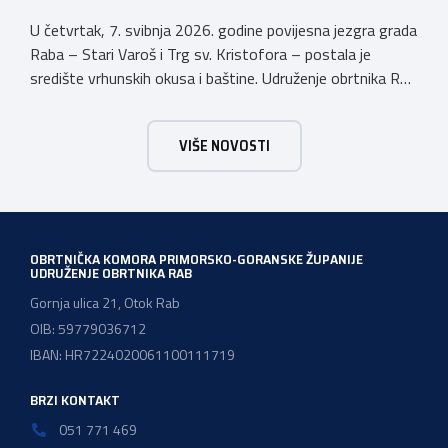
U četvrtak, 7. svibnja 2026. godine povijesna jezgra grada
Raba – Stari Varoš i Trg sv. Kristofora – postala je
središte vrhunskih okusa i baštine. Udruženje obrtnika Rab
s ponosom je sudjelovalo u svečanom otvaranju
manifestacije kojom Kvarner i službeno započinje svoju
VIŠE NOVOSTI
godinu kao Europska regija gastronomije. Pod sloganom
Kvarner za stolom – Povratak baštini, […]
OBRTNIČKA KOMORA PRIMORSKO-GORANSKE ŽUPANIJE
UDRUŽENJE OBRTNIKA RAB
Gornja ulica 21, Otok Rab
OIB: 59779036712
IBAN: HR7224020061100111719
BRZI KONTAKT
051 771 469