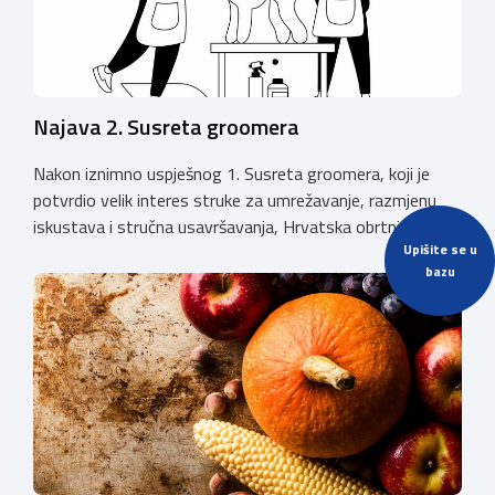
Najava 2. Susreta groomera
Nakon iznimno uspješnog 1. Susreta groomera, koji je
potvrdio velik interes struke za umrežavanje, razmjenu
iskustava i stručna usavršavanja, Hrvatska obrtnička
Upišite se u
komora organizira 2. Susret groomera HOK-a, koji će se
bazu
održati 12. rujna u Kongresnom centru na Zagrebačkom
velesajmu. Susret će i ove godine okupiti groomere,
stručnjake i zaljubljenike u njegu pasa iz cijele Hrvatske,
[…]