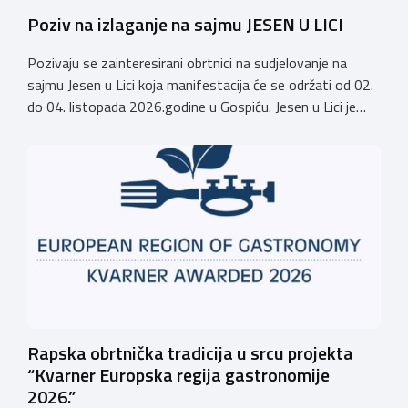
Poziv na izlaganje na sajmu JESEN U LICI
Pozivaju se zainteresirani obrtnici na sudjelovanje na
sajmu Jesen u Lici koja manifestacija će se održati od 02.
do 04. listopada 2026.godine u Gospiću. Jesen u Lici je
izložba tradicijskih proizvoda koja se po 28. puta održava
u Gospiću i prerasla je u najznačajnjiju gospodarsku,
kulturnu i etno manifestaciju na području Ličko-senjske
županije. Organizator izložbe […]
Rapska obrtnička tradicija u srcu projekta
“Kvarner Europska regija gastronomije
2026.”