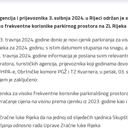
agencija i prijevoznika 3. svibnja 2024. u Rijeci održan j
ko frekventne korisnike parkirnog prostora na ZL Rijeka
3. travnja 2024. godine donio je novi cjenik parkiranja za v
jeka za 2024. godinu, s istim datumom stupanja na snagu, a
. travnja 2024. godine informacija je poslana svim relevantn
atora, turističkih agencija, prijevoznika koji godinama dov
UHPA-e, Obrtničke komore PGŽ i TZ Kvarnera, u petak, 03. 
jem je zaključeno:
jenika za visoko frekventne korisnike parkirališnog prostora
raćanje cijena na visinu prema cjeniku iz 2023. godine kao i
Zračne luke Rijeka da na jednoj od slijedećih sjednica Skupš
ljanja odnosno rada Uprave Zračne luke Rijeka