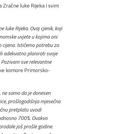
 Zračne luke Rijeka i svim
luke Rijeka. Ovaj cjenik, koji
nomske uvjete u kojima oni
h cijena. Ističemo potrebu za
i adekvatno planirati svoje
a. Pozivam sve relevantne
ičke komore Primorsko-
4. ne samo da je donesen
erice, prošlogodišnja mjesečna
ečnu pretplatu uvodi
% odnosno 700%. Ovakvo
prodale još prošle godine.