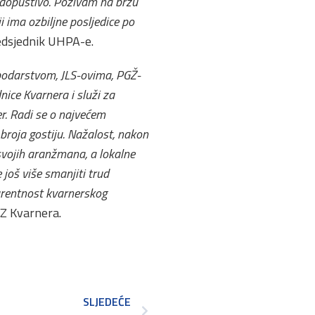
edopustivo. Pozivam na brzu
ji ima ozbiljne posljedice po
predsjednik UHPA-e.
spodarstvom, JLS-ovima, PGŽ-
ice Kvarnera i služi za
er. Radi se o najvećem
broja gostiju. Nažalost, nakon
 svojih aranžmana, a lokalne
 još više smanjiti trud
urentnost kvarnerskog
TZ Kvarnera.
SLJEDEĆE