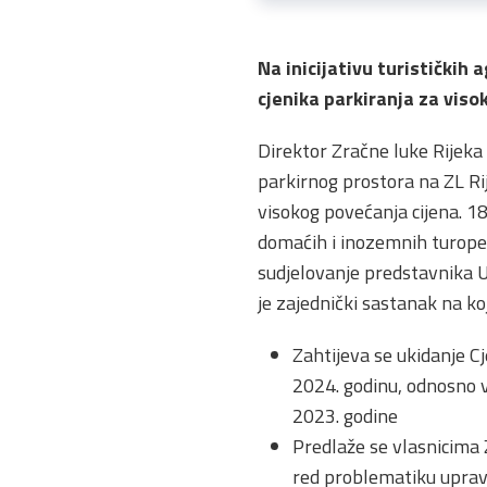
Na inicijativu turističkih 
cjenika parkiranja za viso
Direktor Zračne luke Rijeka 
parkirnog prostora na ZL Ri
visokog povećanja cijena. 18
domaćih i inozemnih turoper
sudjelovanje predstavnika 
je zajednički sastanak na ko
Zahtijeva se ukidanje C
2024. godinu, odnosno v
2023. godine
Predlaže se vlasnicima 
red problematiku uprav