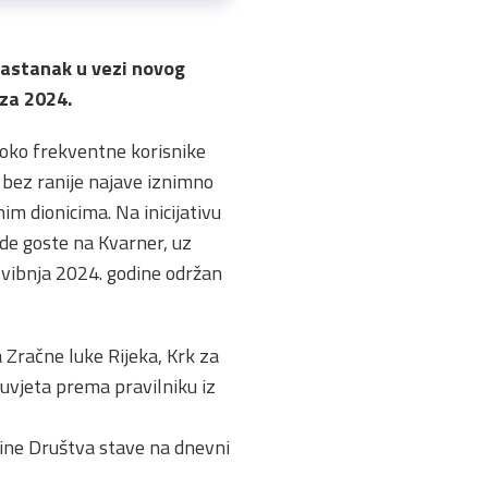
e sastanak u vezi novog
 za 2024.
isoko frekventne korisnike
 bez ranije najave iznimno
im dionicima. Na inicijativu
ode goste na Kvarner, uz
svibnja 2024. godine održan
 Zračne luke Rijeka, Krk za
 uvjeta prema pravilniku iz
tine Društva stave na dnevni