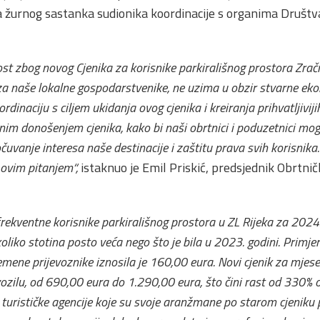
a žurnog sastanka sudionika koordinacije s organima Društva
t zbog novog Cjenika za korisnike parkirališnog prostora Zračne 
a naše lokalne gospodarstvenike, ne uzima u obzir stvarne eko
dinaciju s ciljem ukidanja ovog cjenika i kreiranja prihvatljiviji
m donošenjem cjenika, kako bi naši obrtnici i poduzetnici mogl
čuvanje interesa naše destinacije i zaštitu prava svih korisnik
 ovim pitanjem“,
istaknuo je Emil Priskić, predsjednik Obrtn
 frekventne korisnike parkirališnog prostora u ZL Rijeka za 202
ekoliko stotina posto veća nego što je bila u 2023. godini. Primj
remene prijevoznike iznosila je 160,00 eura. Novi cjenik za mjes
 vozilu, od 690,00 eura do 1.290,00 eura, što čini rast od 330
 turističke agencije koje su svoje aranžmane po starom cjeniku 