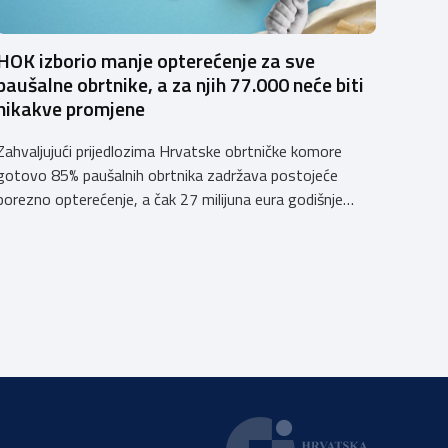
HOK izborio manje opterećenje za sve
paušalne obrtnike, a za njih 77.000 neće biti
nikakve promjene
Zahvaljujući prijedlozima Hrvatske obrtničke komore
gotovo 85% paušalnih obrtnika zadržava postojeće
porezno opterećenje, a čak 27 milijuna eura godišnje
ostat će hrvatskim obrtnicima Hrvatska obrtnička
komora pozdravlja odluku Vlade Republike Hrvatske da u
konačnom prijedlogu poreznih izmjena prihvati ključne
prijedloge HOK-a iznesene tijekom intenzivnog dijaloga
s Ministarstvom financija. Najvažniji među njima jest
zadržavanje postojećeg modela […]