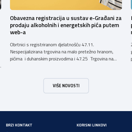
Obavezna registracija u sustav e-Građani za
prodaju alkoholnih i energetskih pića putem
web-a
Obrtnici s registriranom djelatnošću 47.11.
Nespecijalizirana trgovina na malo pretežno hranom,
pićima i duhanskim proizvodima i 47.25 Trgovina na
h
malo pićima, koji putem webshopa prodaju alkoholna
pića, pića koja sadrže alkohol i energetska pića dužni su
uskladiti svoje poslovne procese i osigurati tehničko
VIŠE NOVOSTI
rješenje za vjerodostojnu provjeru punoljetnosti kupca
putem sustava e-Građani ili putem mobilne […]
a
BRZI KONTAKT
KORISNI LINKOVI