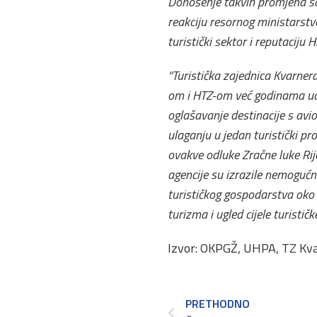
Donošenje takvih promjena sa
reakciju resornog ministarstva 
turistički sektor i reputaciju 
“Turistička zajednica Kvarner
om i HTZ-om već godinama udru
oglašavanje destinacije s avio
ulaganju u jedan turistički p
ovakve odluke Zračne luke Rije
agencije su izrazile nemogućno
turističkog gospodarstva oko
turizma i ugled cijele turističk
Izvor: OKPGŽ, UHPA, TZ Kv
PRETHODNO