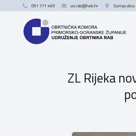
051 771 469
uo.rab@hok.hr
Gornja ulica
ZL Rijeka no
po