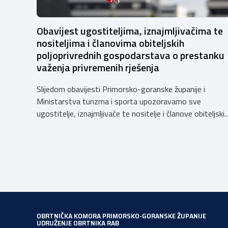
Obavijest ugostiteljima, iznajmljivačima te
nositeljima i članovima obiteljskih
poljoprivrednih gospodarstava o prestanku
važenja privremenih rješenja
Slijedom obavijesti Primorsko-goranske županije i
Ministarstva turizma i sporta upozoravamo sve
ugostitelje, iznajmljivače te nositelje i članove obiteljski
poljoprivrednih gospodarstava o prestanku važenja
privremenih rješenja izdanih sukladno Zakonu o
ugostiteljskoj djelatnosti. Ministarstvo podsjeća da se
od 1. siječnja 2025. godine više ne mogu podnositi novi
zahtjevi za izdavanje privremenih rješenja, dok već izdan
privremena rješenja […]
OBRTNIČKA KOMORA PRIMORSKO-GORANSKE ŽUPANIJE
UDRUŽENJE OBRTNIKA RAB