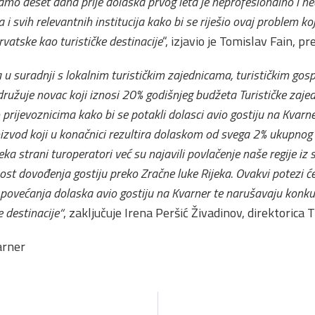
mo deset dana prije dolaska prvog leta je neprofesionalno i n
i svih relevantnih institucija kako bi se riješio ovaj problem ko
Hrvatske kao turističke destinacije
“, izjavio je Tomislav Fain, 
a u suradnji s lokalnim turističkim zajednicama, turističkim go
žuje novac koji iznosi 20% godišnjeg budžeta Turističke zajedn
 prijevoznicima kako bi se potakli dolasci avio gostiju na Kvarn
roizvod koji u konačnici rezultira dolaskom od svega 2% ukupnog 
ka strani turoperatori već su najavili povlačenje naše regije iz
st dovođenja gostiju preko Zračne luke Rijeka. Ovakvi potezi će
 povećanja dolaska avio gostiju na Kvarner te narušavaju konk
e destinacije“
, zaključuje Irena Peršić Živadinov, direktorica 
arner