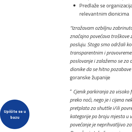
Predlaže se organizacij
relevantnim dionicima
“Izražavam ozbiljnu zabrinutos
značajno povećava troškove z
posluju. Stoga smo održali koor
transparentnim i pravovremeni
poslovanje i zalažemo se za o
dionike da se hitno pozabave
goranske županije
“
Cjenik parkiranja za visoko
preko noći, nego je i cijena n
pretplata za shuttle i/ili pov
Upišite se u
kategorije po broju mjesta u
bazu
povećanje je neprihvatljivo za