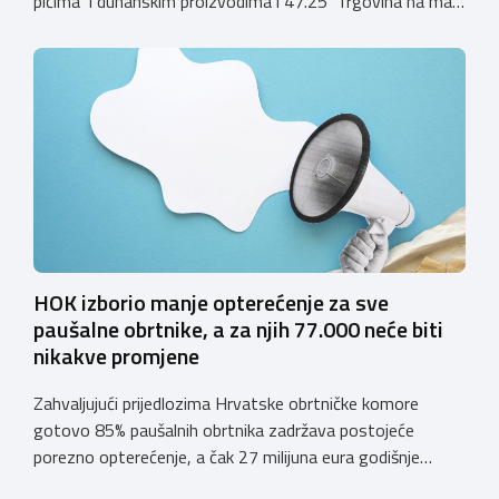
pićima i duhanskim proizvodima i 47.25 Trgovina na malo
pićima, koji putem webshopa prodaju alkoholna pića, pića
koja sadrže alkohol i energetska pića dužni su uskladiti
svoje poslovne procese i osigurati tehničko rješenje za
vjerodostojnu provjeru punoljetnosti kupca putem
sustava e-Građani ili putem mobilne […]
HOK izborio manje opterećenje za sve
paušalne obrtnike, a za njih 77.000 neće biti
nikakve promjene
Zahvaljujući prijedlozima Hrvatske obrtničke komore
gotovo 85% paušalnih obrtnika zadržava postojeće
porezno opterećenje, a čak 27 milijuna eura godišnje
ostat će hrvatskim obrtnicima Hrvatska obrtnička