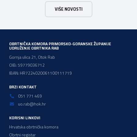
komora pozdravlja odluku Vlade Republike Hrvatske da u
VIŠE NOVOSTI
konačnom prijedlogu poreznih izmjena prihvati ključne
prijedloge HOK-a iznesene tijekom intenzivnog dijaloga s
Ministarstvom financija. Najvažniji među njima jest
zadržavanje postojećeg modela […]
OBRTNIČKA KOMORA PRIMORSKO-GORANSKE ŽUPANIJE
UDRUŽENJE OBRTNIKA RAB
Gornja ulica 21, Otok Rab
OIB: 59779036712
IBAN: HR7224020061100111719
BRZI KONTAKT
051 771 469
uo.rab@hok.hr
KORISNI LINKOVI
Hrvatska obrtnička komora
Obrtni registar