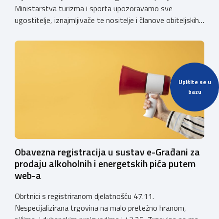
Ministarstva turizma i sporta upozoravamo sve
ugostitelje, iznajmljivače te nositelje i članove obiteljskih
poljoprivrednih gospodarstava o prestanku važenja
privremenih rješenja izdanih sukladno Zakonu o
ugostiteljskoj djelatnosti. Ministarstvo podsjeća da se od
1. siječnja 2025. godine više ne mogu podnositi novi
zahtjevi za izdavanje privremenih rješenja, dok već izdana
Upišite se u
privremena rješenja […]
bazu
Obavezna registracija u sustav e-Građani za
prodaju alkoholnih i energetskih pića putem
web-a
Obrtnici s registriranom djelatnošću 47.11.
Nespecijalizirana trgovina na malo pretežno hranom,