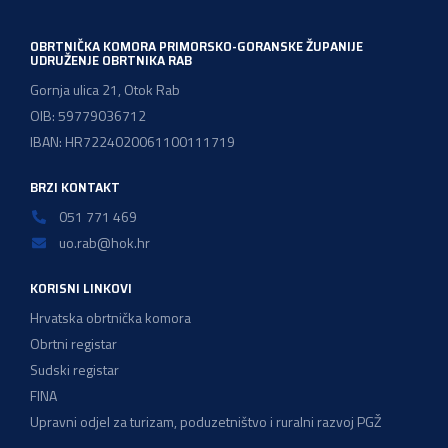
aktualne teme. […]
OBRTNIČKA KOMORA PRIMORSKO-GORANSKE ŽUPANIJE
UDRUŽENJE OBRTNIKA RAB
Gornja ulica 21, Otok Rab
OIB: 59779036712
IBAN: HR7224020061100111719
BRZI KONTAKT
051 771 469
uo.rab@hok.hr
KORISNI LINKOVI
Hrvatska obrtnička komora
Obrtni registar
Sudski registar
FINA
Upravni odjel za turizam, poduzetništvo i ruralni razvoj PGŽ