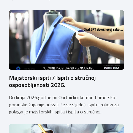
pravnoj osobi. Hrvatska obrtnička komora poziva obrtnike
koji još nemaju licenciju da pokrenu postupak
licenciranja kako bi budućim učenicima omogućili
kvalitetno i sigurno stjecanje praktičnih znanja, a
istodobno ulagali u razvoj […]
Majstorski ispiti / Ispiti o stručnoj
osposobljenosti 2026.
Do kraja 2026.godine pri Obrtničkoj komori Primorsko-
goranske županije održati će se sljedeći ispitni rokovi za
polaganje majstorskih ispita i ispita o stručnoj
osposobljenosti: MAJSTORSKI ISPITI – studeni /
prosinac 2026. Pri Obrtničkoj komori Primorsko-goranske