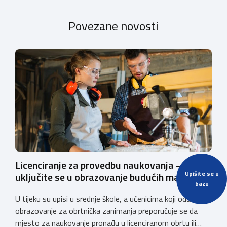
Povezane novosti
Licenciranje za provedbu naukovanja –
Upišite se u
uključite se u obrazovanje budućih majstora
bazu
U tijeku su upisi u srednje škole, a učenicima koji odabiru
obrazovanje za obrtnička zanimanja preporučuje se da
mjesto za naukovanje pronađu u licenciranom obrtu ili