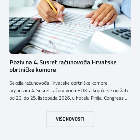
županije djeluju Komisije za polaganje majstorskih ispita
za sljedeća MAJSTORSKA ZVANJA: Za pristup ispitu
potrebno je priložiti: Potvrdu o radnom iskustvu […]
Poziv na 4. Susret računovođa Hrvatske
obrtničke komore
Sekcija računovođa Hrvatske obrtničke komore
organizira 4. Susret računovođa HOK-a koji će se održati
od 23. do 25. listopada 2026. u hotelu Pinija, Congress &
Event Center Zadar (Petrčane). Susret će službeno biti
otvoren u petak, 23. listopada 2026. u
VIŠE NOVOSTI
poslijepodnevnim, uz uvodno predavanje i pozdrav
domaćina. Tijekom subote, 24. listopada, održavat će se
predavanja, interaktivne radionice te okrugli stolovi na