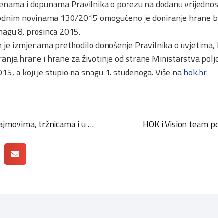
enama i dopunama Pravilnika o porezu na dodanu vrijednost 
dnim novinama 130/2015 omogućeno je doniranje hrane be
nagu 8. prosinca 2015.
 je izmjenama prethodilo donošenje Pravilnika o uvjetima, k
ranja hrane i hrane za životinje od strane Ministarstva polj
, a koji je stupio na snagu 1. studenoga. Više na
hok.hr
Nadzor fiskalizacije na sajmovima, tržnicama i u trgovinama 3.-5.12.
HOK i Vision team po