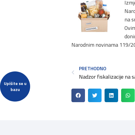
Izmj
Naro
na s
Ovim
doni
Narodnim novinama 119/2015
PRETHODNO
Upišite se u
bazu