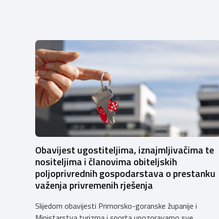
Obavijest ugostiteljima, iznajmljivačima te
nositeljima i članovima obiteljskih
poljoprivrednih gospodarstava o prestanku
važenja privremenih rješenja
Slijedom obavijesti Primorsko-goranske županije i
Ministarstva turizma i sporta upozoravamo sve