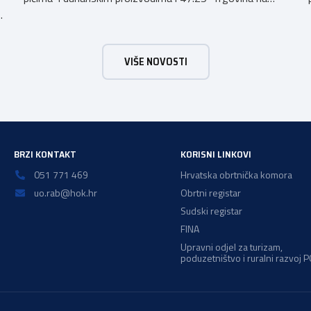
h
malo pićima, koji putem webshopa prodaju alkoholna
pića, pića koja sadrže alkohol i energetska pića dužni su
uskladiti svoje poslovne procese i osigurati tehničko
VIŠE NOVOSTI
rješenje za vjerodostojnu provjeru punoljetnosti kupca
putem sustava e-Građani ili putem mobilne […]
a
BRZI KONTAKT
KORISNI LINKOVI
051 771 469
Hrvatska obrtnička komora
uo.rab@hok.hr
Obrtni registar
Sudski registar
FINA
Upravni odjel za turizam,
poduzetništvo i ruralni razvoj 