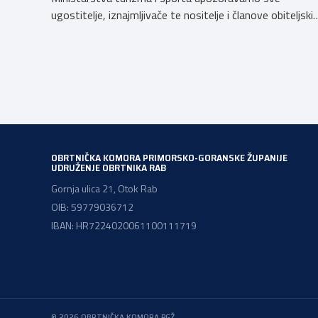
ugostitelje, iznajmljivače te nositelje i članove obiteljski
poljoprivrednih gospodarstava o prestanku važenja
privremenih rješenja izdanih sukladno Zakonu o
ugostiteljskoj djelatnosti. Ministarstvo podsjeća da se
od 1. siječnja 2025. godine više ne mogu podnositi novi
zahtjevi za izdavanje privremenih rješenja, dok već izdan
privremena rješenja […]
OBRTNIČKA KOMORA PRIMORSKO-GORANSKE ŽUPANIJE
UDRUŽENJE OBRTNIKA RAB
Gornja ulica 21, Otok Rab
OIB: 59779036712
IBAN: HR7224020061100111719
© 2026 OBRTNIČKA KOMORA PGŽ