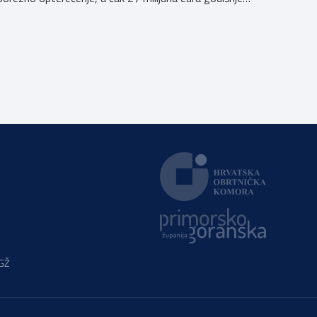
ostat će hrvatskim obrtnicima Hrvatska obrtnička
komora pozdravlja odluku Vlade Republike Hrvatske da u
konačnom prijedlogu poreznih izmjena prihvati ključne
prijedloge HOK-a iznesene tijekom intenzivnog dijaloga
s Ministarstvom financija. Najvažniji među njima jest
zadržavanje postojećeg modela […]
PGŽ