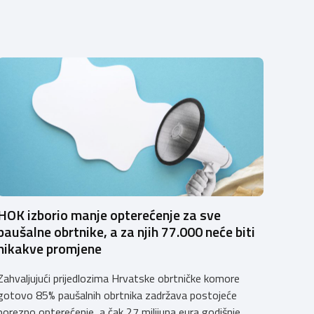
HOK izborio manje opterećenje za sve
paušalne obrtnike, a za njih 77.000 neće biti
nikakve promjene
Zahvaljujući prijedlozima Hrvatske obrtničke komore
gotovo 85% paušalnih obrtnika zadržava postojeće
porezno opterećenje, a čak 27 milijuna eura godišnje