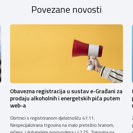
Povezane novosti
Obavezna registracija u sustav e-Građani za
prodaju alkoholnih i energetskih pića putem
web-a
Obrtnici s registriranom djelatnošću 47.11.
Nespecijalizirana trgovina na malo pretežno hranom,
pićima i duhanskim proizvodima i 47.25 Trgovina na