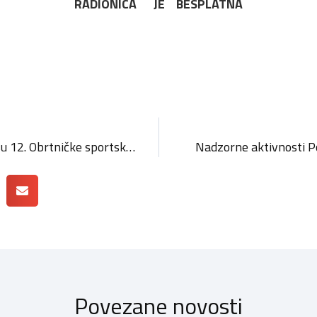
RADIONICA JE BESPLATNA
09.-12. svibnja održane su 12. Obrtničke sportske igre u organizaciji Hrvatske obrtničke komore na Malom Lošinju. Ovogodišnje igre okupile su više od 800 obrtnika i obrtnica iz cijele Hrvatske koji su odmjerili snage u različitim sportskim natjecanjima.
Nadzorne aktivnosti P
Povezane novosti