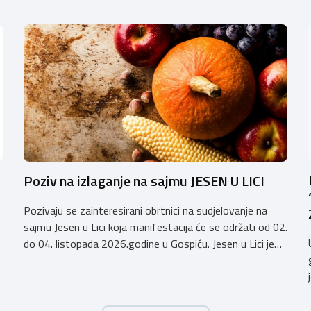
Poziv na izlaganje na sajmu JESEN U LICI
Pozivaju se zainteresirani obrtnici na sudjelovanje na
sajmu Jesen u Lici koja manifestacija će se održati od 02.
do 04. listopada 2026.godine u Gospiću. Jesen u Lici je
izložba tradicijskih proizvoda koja se po 28. puta održava
u Gospiću i prerasla je u najznačajnjiju gospodarsku,
kulturnu i etno manifestaciju na području Ličko-senjske
županije. Organizator izložbe […]