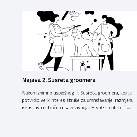
Najava 2. Susreta groomera
Nakon iznimno uspješnog 1. Susreta groomera, koji je
potvrdio velik interes struke za umrežavanje, razmjenu
iskustava i stručna usavršavanja, Hrvatska obrtnička
komora organizira 2. Susret groomera HOK-a, koji će se
održati 12. rujna u Kongresnom centru na Zagrebačkom
velesajmu. Susret će i ove godine okupiti groomere,
stručnjake i zaljubljenike u njegu pasa iz cijele Hrvatske,