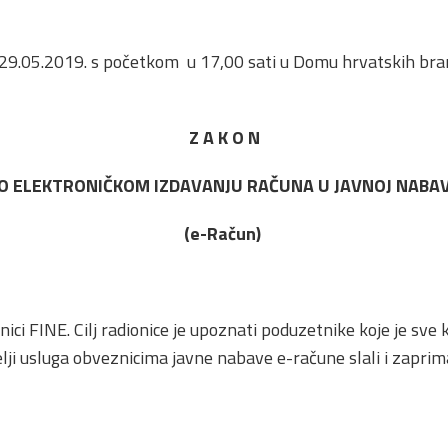
u 29.05.2019. s početkom u 17,00 sati u Domu hrvatskih bran
Z A K O N
O ELEKTRONIČKOM IZDAVANJU RAČUNA U JAVNOJ NABAV
(e-Račun)
nici FINE. Cilj radionice je upoznati poduzetnike koje je sv
elji usluga obveznicima javne nabave e-račune slali i zaprim