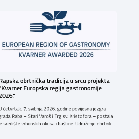
Rapska obrtnička tradicija u srcu projekta
“Kvarner Europska regija gastronomije
2026.”
U četvrtak, 7. svibnja 2026. godine povijesna jezgra
grada Raba – Stari Varoš i Trg sv. Kristofora – postala
je središte vrhunskih okusa i baštine. Udruženje obrtnika
Rab s ponosom je sudjelovalo u svečanom otvaranju
manifestacije kojom Kvarner i službeno započinje svoju