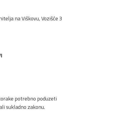
itelja na Viškovu, Vozišće 3
I
e korake potrebno poduzeti
ali sukladno zakonu.