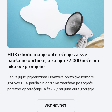
svoje poslovne procese i osigurati tehničko rješenje za
vjerodostojnu provjeru punoljetnosti kupca putem
sustava e-Građani ili putem mobilne […]
HOK izborio manje opterećenje za sve
paušalne obrtnike, a za njih 77.000 neće biti
nikakve promjene
Zahvaljujući prijedlozima Hrvatske obrtničke komore
gotovo 85% paušalnih obrtnika zadržava postojeće
porezno opterećenje, a čak 27 milijuna eura godišnje
ostat će hrvatskim obrtnicima Hrvatska obrtnička
komora pozdravlja odluku Vlade Republike Hrvatske da u
VIŠE NOVOSTI
konačnom prijedlogu poreznih izmjena prihvati ključne