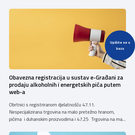
poljoprivrednih gospodarstava o prestanku važenja
privremenih rješenja izdanih sukladno Zakonu o
ugostiteljskoj djelatnosti. Ministarstvo podsjeća da se od
1. siječnja 2025. godine više ne mogu podnositi novi
zahtjevi za izdavanje privremenih rješenja, dok već izdana
privremena rješenja […]
Upišite se u
bazu
Obavezna registracija u sustav e-Građani za
prodaju alkoholnih i energetskih pića putem
web-a
Obrtnici s registriranom djelatnošću 47.11.
Nespecijalizirana trgovina na malo pretežno hranom,
pićima i duhanskim proizvodima i 47.25 Trgovina na malo
pićima, koji putem webshopa prodaju alkoholna pića, pića
koja sadrže alkohol i energetska pića dužni su uskladiti