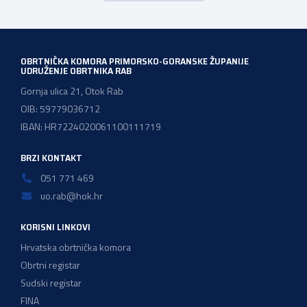
prijedloge HOK-a iznesene tijekom intenzivnog dijaloga s
Ministarstvom financija. Najvažniji među njima jest
zadržavanje postojećeg modela […]
OBRTNIČKA KOMORA PRIMORSKO-GORANSKE ŽUPANIJE
UDRUŽENJE OBRTNIKA RAB
Gornja ulica 21, Otok Rab
OIB: 59779036712
IBAN: HR7224020061100111719
BRZI KONTAKT
051 771 469
uo.rab@hok.hr
KORISNI LINKOVI
Hrvatska obrtnička komora
Obrtni registar
Sudski registar
FINA