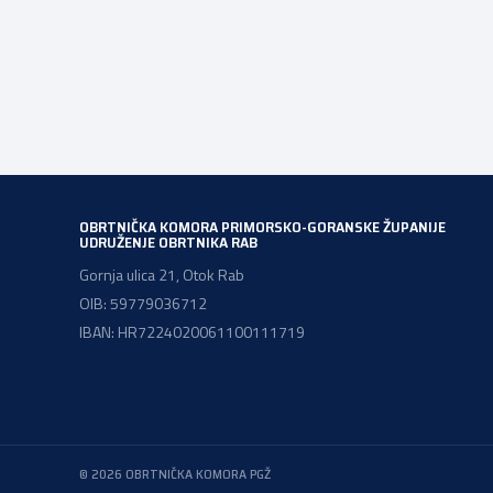
uspješnije plasirati na tržište kroz modernizaciju
poslovnih procesa. Poziv se provodi u okviru PKK 2021.
– 2027. Cilj Poziva je potaknuti uvođenje inovacija
procesa i organizacije poslovanja koje […]
OBRTNIČKA KOMORA PRIMORSKO-GORANSKE ŽUPANIJE
UDRUŽENJE OBRTNIKA RAB
Gornja ulica 21, Otok Rab
OIB: 59779036712
IBAN: HR7224020061100111719
© 2026 OBRTNIČKA KOMORA PGŽ