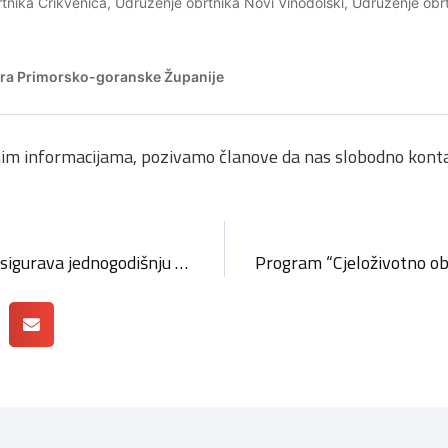
nim informacijama, pozivamo članove da nas slobodno konta
Obrtnička komora PGŽ osigurava jednogodišnju članarinu za 50 obrtnika