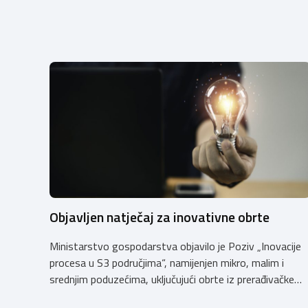
Objavljen natječaj za inovativne obrte
Ministarstvo gospodarstva objavilo je Poziv „Inovacije
procesa u S3 područjima“, namijenjen mikro, malim i
srednjim poduzećima, uključujući obrte iz prerađivačke
industrije, koji razvijaju inovativne proizvode i žele ih