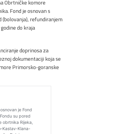
ma Obrtničke komore
ika. Fond je osnovan s
d (bolovanja), refundiranjem
 godine do kraja
anciranje doprinosa za
eznoj dokumentaciji koja se
 komore Primorsko-goranske