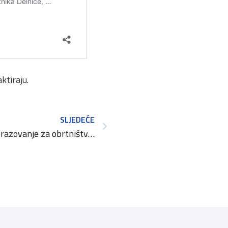
ktiraju.
SLJEDEĆE
Program “Cjeloživotno obrazovanje za obrtništvo” za 2024. godinu