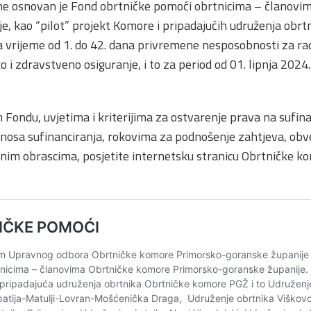
ne osnovan je Fond obrtničke pomoći obrtnicima – članovi
, kao “pilot” projekt Komore i pripadajućih udruženja obrtn
a vrijeme od 1. do 42. dana privremene nesposobnosti za ra
o i zdravstveno osiguranje, i to za period od 01. lipnja 2024.
 Fondu, uvjetima i kriterijima za ostvarenje prava na sufin
iznosa sufinanciranja, rokovima za podnošenje zahtjeva, obv
ebnim obrascima, posjetite internetsku stranicu Obrtničke