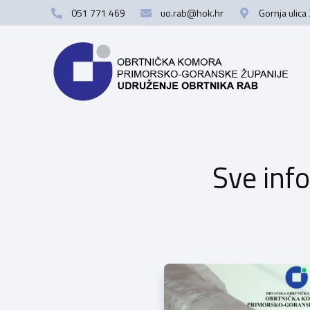
051 771 469
uo.rab@hok.hr
Gornja ulica
Sve inf