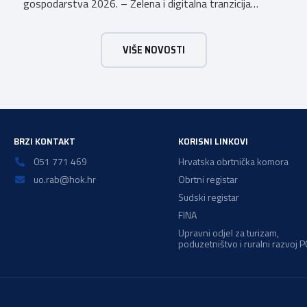
gospodarstva 2026. – Zelena i digitalna tranzicija
poduzetnika u turizmu za dodjelu bespovratnih potpora
male vrijednosti u ukupnom iznosu od 3.403.640,00 €.
VIŠE NOVOSTI
Program je namijenjen subjektima malog gospodarstva
registriranim za ugostiteljske i/ili turističke djelatnosti,
obiteljskim poljoprivrednim
gospodarstvima/poljoprivrednicima koja su registrirana
za pružanje […]
BRZI KONTAKT
KORISNI LINKOVI
051 771 469
Hrvatska obrtnička komora
uo.rab@hok.hr
Obrtni registar
Sudski registar
FINA
Upravni odjel za turizam,
poduzetništvo i ruralni razvoj 