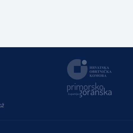
dodjeljuju stipendije učenicima koji se u školskoj godini
2025./2026. obrazuju temeljem programa/kurikula u
trogodišnjem trajanju za stjecanje deficitarnih obrtničkih
zanimanja, sukladno Preporukama za obrazovnu upisnu
politiku i politiku stipendiranja za 2025. i 2026. godinu,
Hrvatskog zavoda za zapošljavanje, […]
PGŽ