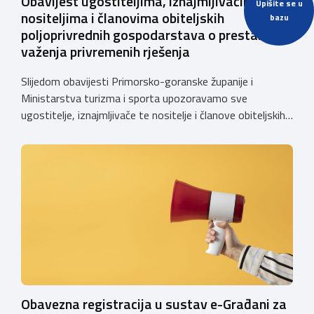
Obavijest ugostiteljima, iznajmljivačima te
Upišite se u
nositeljima i članovima obiteljskih
bazu
poljoprivrednih gospodarstava o prestanku
važenja privremenih rješenja
Slijedom obavijesti Primorsko-goranske županije i
Ministarstva turizma i sporta upozoravamo sve
ugostitelje, iznajmljivače te nositelje i članove obiteljskih
poljoprivrednih gospodarstava o prestanku važenja
privremenih rješenja izdanih sukladno Zakonu o
ugostiteljskoj djelatnosti. Ministarstvo podsjeća da se od
1. siječnja 2025. godine više ne mogu podnositi novi
zahtjevi za izdavanje privremenih rješenja, dok već izdana
privremena rješenja […]
Obavezna registracija u sustav e-Građani za