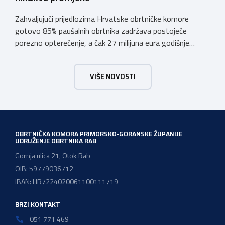
Zahvaljujući prijedlozima Hrvatske obrtničke komore
gotovo 85% paušalnih obrtnika zadržava postojeće
porezno opterećenje, a čak 27 milijuna eura godišnje
ostat će hrvatskim obrtnicima Hrvatska obrtnička
komora pozdravlja odluku Vlade Republike Hrvatske da u
VIŠE NOVOSTI
konačnom prijedlogu poreznih izmjena prihvati ključne
prijedloge HOK-a iznesene tijekom intenzivnog dijaloga s
Ministarstvom financija. Najvažniji među njima jest
zadržavanje postojećeg modela […]
OBRTNIČKA KOMORA PRIMORSKO-GORANSKE ŽUPANIJE
UDRUŽENJE OBRTNIKA RAB
Gornja ulica 21, Otok Rab
OIB: 59779036712
IBAN: HR7224020061100111719
BRZI KONTAKT
051 771 469