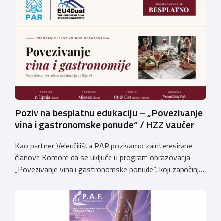
prosinac 2026. Pri Obrtničkoj komori Primorsko-goranske
županije djeluju Komisije za polaganje majstorskih ispita
za sljedeća MAJSTORSKA ZVANJA: Za pristup ispitu
potrebno je priložiti: Potvrdu o radnom iskustvu […]
Poziv na besplatnu edukaciju – „Povezivanje
vina i gastronomske ponude“ / HZZ vaučer
Kao partner Veleučilišta PAR pozivamo zainteresirane
članove Komore da se uključe u program obrazovanja
„Povezivanje vina i gastronomske ponude“, koji započinje
17. lipnja 2026. godine i održavat će se na Veleučilištu
PAR.Voditelj programa je dr. sc. Slobodan Ivanović,
profesor emeritus. Posebno ističemo kako je program za
sve polaznike potpuno besplatan, budući da se financira