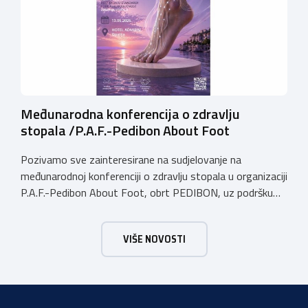
putem […]
Međunarodna konferencija o zdravlju
stopala /P.A.F.-Pedibon About Foot
Pozivamo sve zainteresirane na sudjelovanje na
međunarodnoj konferenciji o zdravlju stopala u organizaciji
P.A.F.-Pedibon About Foot, obrt PEDIBON, uz podršku
Obrtničke komore Primorsko-goranske županije i
Udruženja obrtnika Viškovo Kastav Klana Jelenje.
VIŠE NOVOSTI
Konferencija će se održati u subotu, dana 13. lipnja
2026.godine u hotelu Admiral u Opatiji u terminu od 09:00
do 18:00 sati. Konferencija je […]