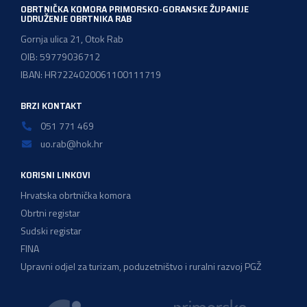
OBRTNIČKA KOMORA PRIMORSKO-GORANSKE ŽUPANIJE
UDRUŽENJE OBRTNIKA RAB
Gornja ulica 21, Otok Rab
OIB: 59779036712
IBAN: HR7224020061100111719
BRZI KONTAKT
051 771 469
uo.rab@hok.hr
KORISNI LINKOVI
Hrvatska obrtnička komora
Obrtni registar
Sudski registar
FINA
Upravni odjel za turizam, poduzetništvo i ruralni razvoj PGŽ