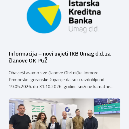
Grubešić, dr.med. Sporazumom se definiraju povoljniji
uvjeti za obrtnike, članove Komore, njihove zaposlenike
te članove uže obitelji obrtnika […]
Informacija – novi uvjeti IKB Umag d.d. za
članove OK PGŽ
Obavještavamo sve članove Obrtničke komore
Primorsko-goranske županije da su u razdoblju od
19.05.2026. do 31.10.2026. godine snižene kamatne
stope (AKCIJA do 31.10.2026.) po kreditima koje Istarska
kreditna banka Umag d.d. odobrava članovima Obrtničke
komore Primorsko-goranske županije, a temeljem
Sporazuma o poslovnoj suradnji za 2026. godinu
zaključenog 9. prosinca 2025. godine, prema sljedećem:
Krediti za namjene […]