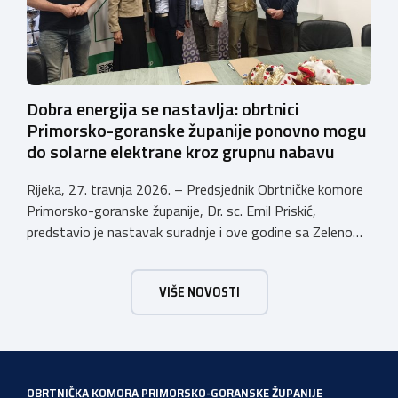
Dobra energija se nastavlja: obrtnici
Primorsko-goranske županije ponovno mogu
do solarne elektrane kroz grupnu nabavu
Rijeka, 27. travnja 2026. – Predsjednik Obrtničke komore
Primorsko-goranske županije, Dr. sc. Emil Priskić,
predstavio je nastavak suradnje i ove godine sa Zelenom
energetskom zadrugom (ZEZ) u sklopu koje obrtnici
Primorsko-goranske županije mogu sudjelovati u grupnoj
VIŠE NOVOSTI
nabavi opreme solarnih elektrana te si tako osigurati
brojne pogodnosti koje povećavaju isplativost ulaganja u
vlastitu proizvodnju energije. „Danas […]
OBRTNIČKA KOMORA PRIMORSKO-GORANSKE ŽUPANIJE