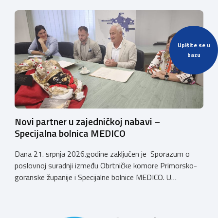
Upišite se u
bazu
Novi partner u zajedničkoj nabavi –
Specijalna bolnica MEDICO
Dana 21. srpnja 2026.godine zaključen je Sporazum o
poslovnoj suradnji između Obrtničke komore Primorsko-
goranske županije i Specijalne bolnice MEDICO. U
ime Obrtničke komore Primorsko-goranske županije
sporazum je zaključio predsjednik dr.sc. Emil Priskić, a u
ime Specijalne bolnice MEDICO, v.d. ravnatelja dr.sc. Aron