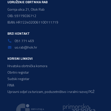
UDRUŽENJE OBRTNIKA RAB
Gornja ulica 21, Otok Rab
OIB: 59779036712
IBAN: HR7224020061100111719
BRZI KONTAKT
051 771 469
uo.rab@hok.hr
KORISNI LINKOVI
Hrvatska obrtnička komora
Obrtni registar
Sudski registar
FINA
Upravni odjel za turizam, poduzetništvo i ruralni razvoj PGŽ