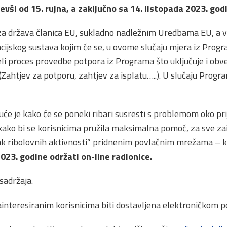
vši od 15. rujna, a zaključno sa 14. listopada 2023. god
a država članica EU, sukladno nadležnim Uredbama EU, a 
ijskog sustava kojim će se, u ovome slučaju mjera iz Progr
ijeli proces provedbe potpora iz Programa što uključuje i obv
(Zahtjev za potporu, zahtjev za isplatu…..). U slučaju Progr
uće je kako će se poneki ribari susresti s problemom oko pr
ako bi se korisnicima pružila maksimalna pomoć, za sve za
k ribolovnih aktivnosti” pridnenim povlačnim mrežama – k
 2023. godine održati on-line radionice.
 sadržaja.
ainteresiranim korisnicima biti dostavljena elektroničkom 