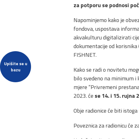
za potporu se podnosi poče
Napominjemo kako je obvez
fondova, uspostava informac
akvakulturu digitalizirati c
dokumentacije od korisnika 
FISHNET.
Upišite se u
Kako se radi o novitetu mog
bazu
bilo svedeno na minimum i k
mjere “Privremeni prestana
2023. će
se 14. i 15. rujna
Obje radionice će biti istoga
Poveznica za radionicu će z