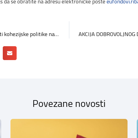
as da se obratite na adresu elektroničke pošte
eufondovi.ri
Konferencija o budućnosti kohezijske politike nakon 2027. godine
Povezane novosti