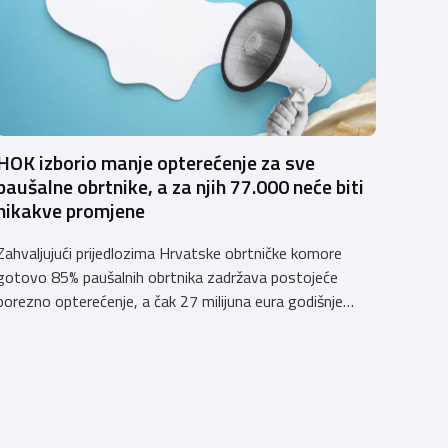
HOK izborio manje opterećenje za sve
paušalne obrtnike, a za njih 77.000 neće biti
nikakve promjene
Zahvaljujući prijedlozima Hrvatske obrtničke komore
gotovo 85% paušalnih obrtnika zadržava postojeće
porezno opterećenje, a čak 27 milijuna eura godišnje
ostat će hrvatskim obrtnicima Hrvatska obrtnička
komora pozdravlja odluku Vlade Republike Hrvatske da u
konačnom prijedlogu poreznih izmjena prihvati ključne
prijedloge HOK-a iznesene tijekom intenzivnog dijaloga
s Ministarstvom financija. Najvažniji među njima jest
zadržavanje postojećeg modela […]