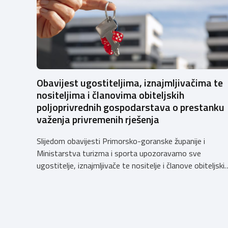
Obavijest ugostiteljima, iznajmljivačima te
nositeljima i članovima obiteljskih
poljoprivrednih gospodarstava o prestanku
važenja privremenih rješenja
Slijedom obavijesti Primorsko-goranske županije i
Ministarstva turizma i sporta upozoravamo sve
ugostitelje, iznajmljivače te nositelje i članove obiteljski
poljoprivrednih gospodarstava o prestanku važenja
privremenih rješenja izdanih sukladno Zakonu o
ugostiteljskoj djelatnosti. Ministarstvo podsjeća da se
od 1. siječnja 2025. godine više ne mogu podnositi novi
zahtjevi za izdavanje privremenih rješenja, dok već izdan