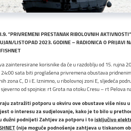
 I.9. “PRIVREMENI PRESTANAK RIBOLOVNIH AKTIVNOST
JAN/LISTOPAD 2023. GODINE – RADIONICA O PRIJAVI 
 FISHNET
a zainteresirane korisnike da će u razdoblju od 15. rujna 20
 u 24:00 sata biti proglašena privremena obustava pridne
h zona C, D i E. Iznimno, u ribolovnoj zoni E, sljedeća podr
 sjeverno od spojnice: rt Grota na otoku Cresu – rt Pelova 
iraju zatražiti potporu u okviru ove obustave više nisu 
est o interesu za sudjelovanje, kako je to bilo u preth
 dužni podnijeti Zahtjev za potporu i to
isključivo elek
ISHNET
(nije moguće podnošenje zahtjeva u tiskanom ob