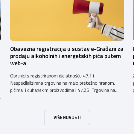
Obavezna registracija u sustav e-Građani za
prodaju alkoholnih i energetskih pića putem
web-a
Obrtnici s registriranom djelatnošću 47.11.
Nespecijalizirana trgovina na malo pretežno hranom,
pićima i duhanskim proizvodima i 47.25 Trgovina na
h
malo pićima, koji putem webshopa prodaju alkoholna
pića, pića koja sadrže alkohol i energetska pića dužni su
uskladiti svoje poslovne procese i osigurati tehničko
VIŠE NOVOSTI
rješenje za vjerodostojnu provjeru punoljetnosti kupca
putem sustava e-Građani ili putem mobilne […]
a