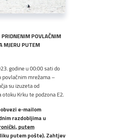
I“ PRIDNENIM POVLAČNIM
NA MJERU PUTEM
23. godine u 00:00 sati do
nim povlačnim mrežama –
učja su izuzeta od
na otoku Krku te podzona E2.
u obvezi e-mailom
odnim razdobljima u
tronički, putem
liku putem pošte). Zahtjev