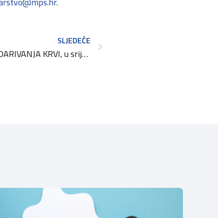
barstvo@mps.hr
.
SLJEDEĆE
AKCIJA DOBROVOLJNOG DARIVANJA KRVI, u srijedu, 04. listopada 2023.