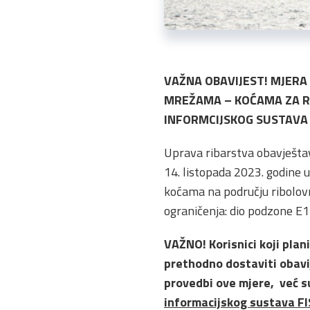
VAŽNA OBAVIJEST! MJERA
MREŽAMA – KOĆAMA ZA RU
INFORMCIJSKOG SUSTAVA
Uprava ribarstva obavještav
14. listopada 2023. godine
koćama na području ribolovni
ograničenja: dio podzone E1
VAŽNO! Korisnici koji plan
prethodno dostaviti obavij
provedbi ove mjere, već su
informacijskog sustava F