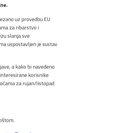
ine.
vezano uz provedbu EU
ama za ribarstvo i
ezu slanja sve
ama uspostavljen je sustav
ijave, a kako bi navedeno
interesirane korisnike
oćama za rujan/listopad
poštom.